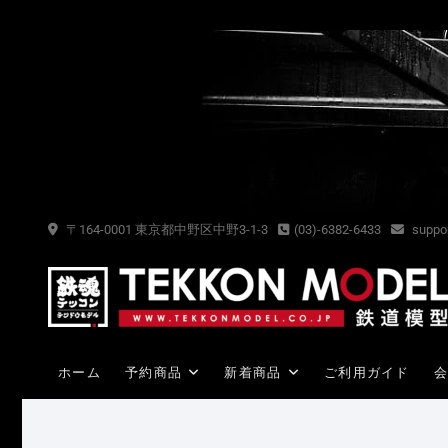
Skip
to
content
〒164-0001 東京都中野区中野3-1-3
(03)-6382-6433
suppor
ホーム
予約商品
新着商品
ご利用ガイド