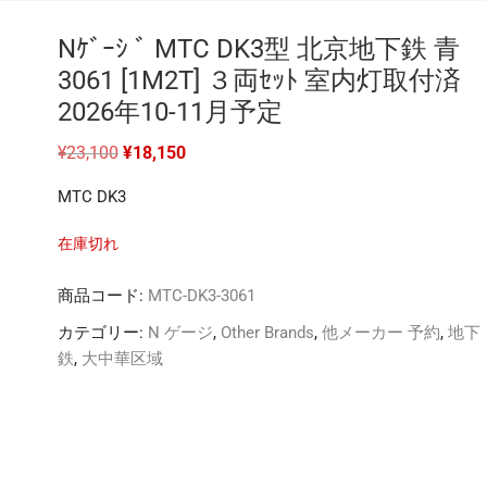
Nｹﾞｰｼ ﾞ MTC DK3型 北京地下鉄 青
3061 [1M2T] ３両ｾｯﾄ 室内灯取付済
2026年10-11月予定
元
現
¥
23,100
¥
18,150
の
在
価
の
MTC DK3
格
価
は
格
¥23,100
は
在庫切れ
で
¥18,150
し
で
た。
す。
商品コード:
MTC-DK3-3061
カテゴリー:
N ゲージ
,
Other Brands
,
他メーカー 予約
,
地下
鉄
,
大中華区域