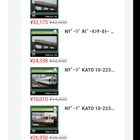
格
価
は
格
¥6,380
は
元
現
¥
32,175
¥
42,900
で
¥4,785
の
在
Nｹﾞｰｼﾞ ﾎﾋﾞｰｾﾝﾀｰｶﾄｰ HobbyCenter KATO 106-058 E8A ｶﾘﾌｫﾙﾆｱ･ｾﾞﾌｧｰ 4両基本ｾｯﾄ 2026年12月予定
し
で
価
の
た。
す。
格
価
は
格
¥42,900
は
元
現
¥
24,338
¥
32,450
で
¥32,175
の
在
Nｹﾞｰｼﾞ KATO 10-2236 京王帝都電鉄5100系(冷房改造車) 3両増結ｾｯﾄ 新製品 2026年12月予定
し
で
価
の
た。
す。
格
価
は
格
¥32,450
は
元
現
¥
10,010
¥
14,300
で
¥24,338
の
在
Nｹﾞｰｼﾞ KATO 10-2237 京王帝都電鉄5000系+5100系(冷房増備車) 7両ｾｯﾄ 【特別企画品】 新製品 2026年12月予定
し
で
価
の
た。
す。
格
価
は
格
¥14,300
は
元
現
¥
26,950
¥
38,500