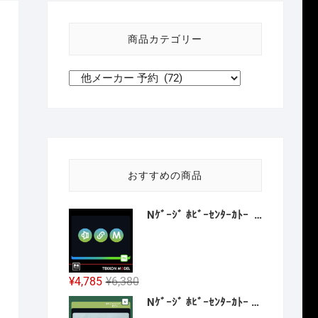
い
方
商品カテゴリー
針
おすすめの商品
Nｹﾞｰｼﾞ ﾎﾋﾞｰｾﾝﾀｰｶﾄｰ HobbyCenter KATO 28-294 京王帝都電鉄5100系動力装置 2026年12月予定
元
現
¥
4,785
¥
6,380
の
在
Nｹﾞｰｼﾞ ﾎﾋﾞｰｾﾝﾀｰｶﾄｰ HobbyCenter KATO 106-059 ｶﾘﾌｫﾙﾆｱ･ｾﾞﾌｧｰ 8両増結ｾｯﾄ 2027年1月予定
価
の