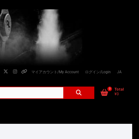
facebook
twitter
instagram
個
マイアカウント/My Account
ログイン/Login
JA
人
情
0
検
Total
¥0
索
報
対
の
象:
取
り
扱