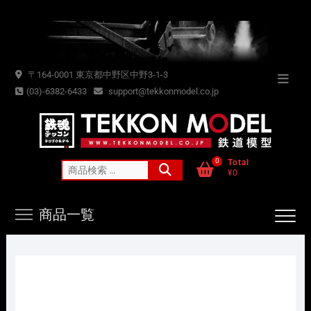
Skip
to
content
〒164-0001 東京都中野区中野3-1-3
Topba
(03)-6382-6433
support@tekkonmodel.co.jp
Menu
0
Total
検
¥0
索
対
商品一覧
象: