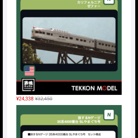
格
価
は
格
¥42,900
は
で
¥32,175
し
で
た。
す。
元
現
¥
24,338
¥
32,450
の
在
Nｹﾞ
価
の
格
価
は
格
¥32,450
は