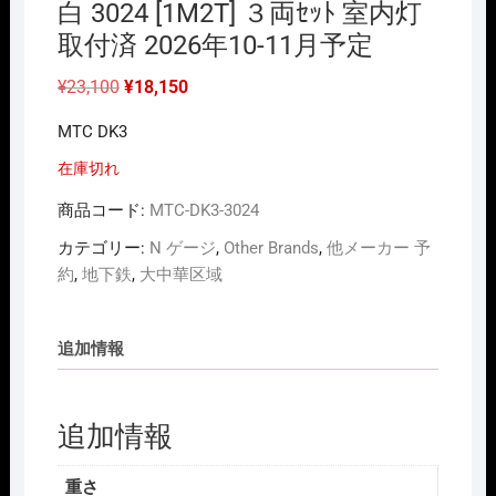
白 3024 [1M2T] ３両ｾｯﾄ 室内灯
取付済 2026年10-11月予定
元
現
¥
23,100
¥
18,150
の
在
価
の
MTC DK3
格
価
は
格
¥23,100
は
在庫切れ
で
¥18,150
し
で
商品コード:
MTC-DK3-3024
た。
す。
カテゴリー:
N ゲージ
,
Other Brands
,
他メーカー 予
約
,
地下鉄
,
大中華区域
追加情報
追加情報
重さ