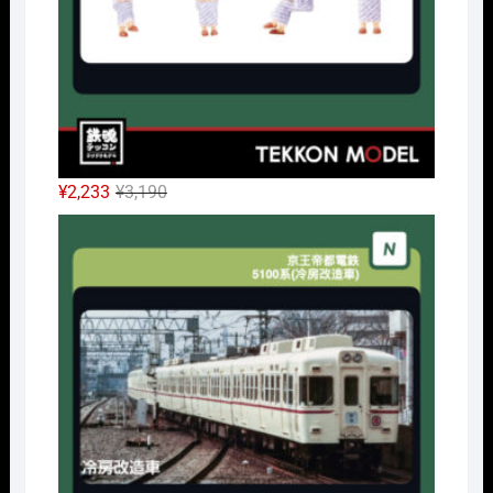
元
現
¥
2,233
¥
3,190
の
在
Nｹﾞ
価
の
格
価
は
格
¥3,190
は
で
¥2,233
し
で
た。
す。