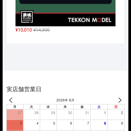
元
現
¥
10,010
¥
14,300
の
在
価
の
格
価
は
格
¥14,300
は
で
¥10,010
し
で
た。
す。
実店舗営業日
2026年 8月
月
火
水
木
金
土
日
27
28
29
30
31
1
2
3
4
5
6
7
8
9