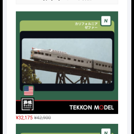
Nｹﾞ
元
現
¥
32,175
¥
42,900
の
在
Nｹﾞ
価
の