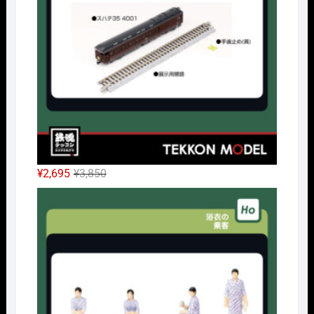
で
¥24,338
し
で
た。
す。
元
現
¥
2,695
¥
3,850
の
在
HOｹ
価
の
格
価
は
格
¥3,850
は
で
¥2,695
し
で
た。
す。