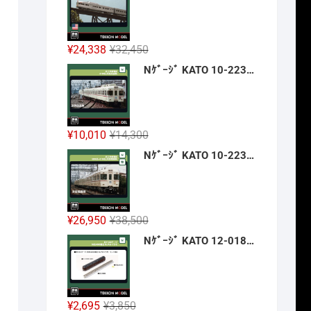
格
価
は
格
¥42,900
は
元
現
¥
24,338
¥
32,450
で
¥32,175
の
在
Nｹﾞｰｼﾞ KATO 10-2236 京王帝都電鉄5100系(冷房改造車) 3両増結ｾｯﾄ 新製品 2026年12月予定
し
で
価
の
た。
す。
格
価
は
格
¥32,450
は
元
現
¥
10,010
¥
14,300
で
¥24,338
の
在
Nｹﾞｰｼﾞ KATO 10-2237 京王帝都電鉄5000系+5100系(冷房増備車) 7両ｾｯﾄ 【特別企画品】 新製品 2026年12月予定
し
で
価
の
た。
す。
格
価
は
格
¥14,300
は
元
現
¥
26,950
¥
38,500
で
¥10,010
の
在
Nｹﾞｰｼﾞ KATO 12-018 旅するNｹﾞｰｼﾞ 35系4000番台 SLやまぐち号 新製品 2026年12月予定
し
で
価
の
た。
す。
格
価
は
格
¥38,500
は
元
現
¥
2,695
¥
3,850