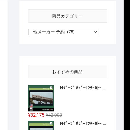
い
方
商品カテゴリー
針
おすすめの商品
Nｹﾞｰｼﾞ ﾎﾋﾞｰｾﾝﾀｰｶﾄｰ HobbyCenter KATO 106-059 ｶﾘﾌｫﾙﾆｱ･ｾﾞﾌｧｰ 8両増結ｾｯﾄ 2027年1月予定
元
現
¥
32,175
¥
42,900
の
在
Nｹﾞｰｼﾞ ﾎﾋﾞｰｾﾝﾀｰｶﾄｰ HobbyCenter KATO 106-058 E8A ｶﾘﾌｫﾙﾆｱ･ｾﾞﾌｧｰ 4両基本ｾｯﾄ 2026年12月予定
価
の