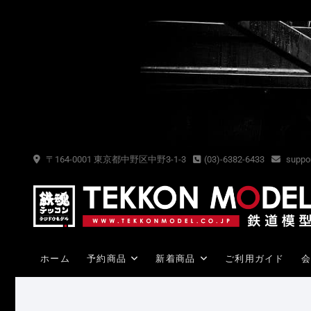
Skip
to
content
〒164-0001 東京都中野区中野3-1-3
(03)-6382-6433
suppor
ホーム
予約商品
新着商品
ご利用ガイド