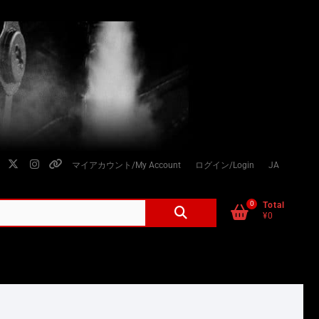
facebook
twitter
instagram
個
マイアカウント/My Account
ログイン/Login
JA
人
情
0
検
Total
¥0
索
報
対
の
象:
取
り
扱