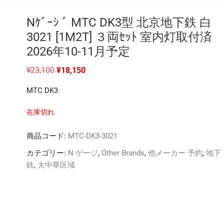
Nｹﾞｰｼ ﾞ MTC DK3型 北京地下鉄 白
3021 [1M2T] ３両ｾｯﾄ 室内灯取付済
2026年10-11月予定
元
現
¥
23,100
¥
18,150
の
在
価
の
MTC DK3
格
価
は
格
¥23,100
は
在庫切れ
で
¥18,150
し
で
た。
す。
商品コード:
MTC-DK3-3021
カテゴリー:
N ゲージ
,
Other Brands
,
他メーカー 予約
,
地下
鉄
,
大中華区域