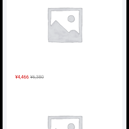
¥3,960
は
で
¥2,772
し
で
た。
す。
元
現
¥
4,466
¥
6,380
の
在
Nｹﾞ
価
の
格
価
は
格
¥6,380
は
で
¥4,466
し
で