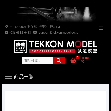
Skip
to
content
〒164-0001 東京都中野区中野3-1-3
Topba
(03)-6382-6433
support@tekkonmodel.co.jp
Menu
0
Total
検
¥0
索
対
商品一覧
象: