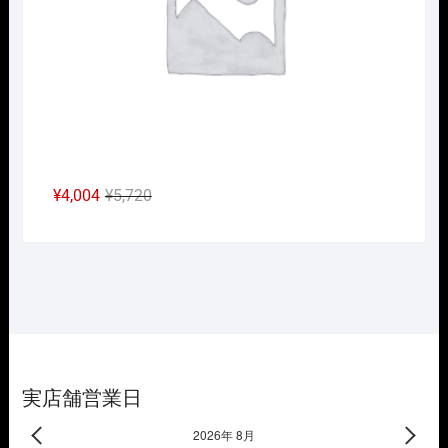
た。
す。
元
現
¥
4,004
¥
5,720
の
在
価
の
格
価
は
格
¥5,720
は
で
¥4,004
し
で
た。
す。
実店舗営業日
2026年 8月