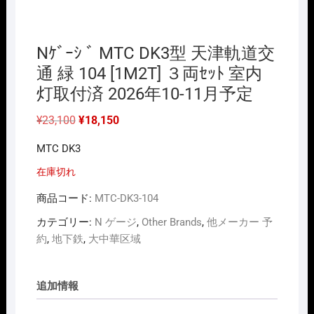
Nｹﾞｰｼ ﾞ MTC DK3型 天津軌道交
通 緑 104 [1M2T] ３両ｾｯﾄ 室内
灯取付済 2026年10-11月予定
元
現
¥
23,100
¥
18,150
の
在
価
の
MTC DK3
格
価
は
格
¥23,100
は
在庫切れ
で
¥18,150
し
で
商品コード:
MTC-DK3-104
た。
す。
カテゴリー:
N ゲージ
,
Other Brands
,
他メーカー 予
約
,
地下鉄
,
大中華区域
追加情報