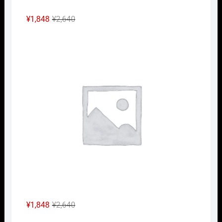
元
現
¥
1,848
¥
2,640
の
在
Nｹﾞ
価
の
格
価
は
格
¥2,640
は
で
¥1,848
し
で
た。
す。
元
現
¥
1,848
¥
2,640
の
在
Nｹﾞ