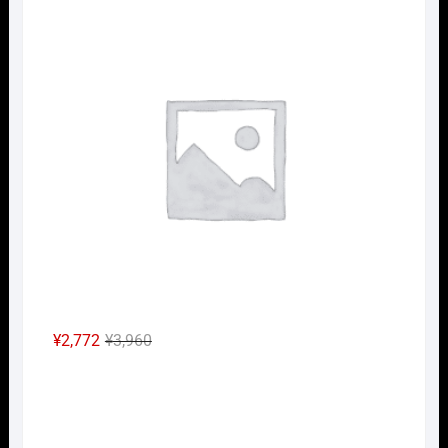
価
の
格
価
は
格
¥2,640
は
で
¥1,848
し
で
た。
す。
元
現
¥
2,772
¥
3,960
の
在
Nｹﾞ
価
の
格
価
は
格