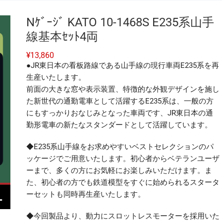
Nｹﾞｰｼﾞ KATO 10-1468S E235系山手
線基本ｾｯﾄ4両
¥
13,860
●JR東日本の看板路線である山手線の現行車両E235系を再
生産いたします。
前面の大きな窓や表示装置、特徴的な外観デザインを施し
た新世代の通勤電車として活躍するE235系は、一般の方
にもすっかりおなじみとなった車両です、JR東日本の通
勤形電車の新たなスタンダードとして活躍しています。
◆E235系山手線をお求めやすいベストセレクションのパ
ッケージでご用意いたします。初心者からベテランユーザ
ーまで、多くの方にお気軽にお楽しみいただけます。ま
た、初心者の方でも鉄道模型をすぐに始められるスタータ
ーセットも同時再生産いたします。
◆今回製品より、動力にスロットレスモーターを採用いた