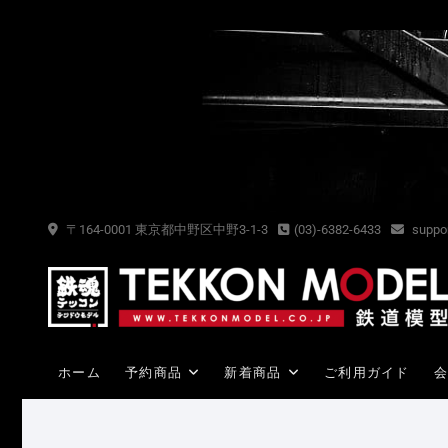
Skip
to
content
〒164-0001 東京都中野区中野3-1-3
(03)-6382-6433
suppor
ホーム
予約商品
新着商品
ご利用ガイド