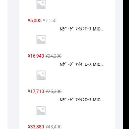
格
価
は
格
¥24,200
は
元
現
¥
5,005
¥
7,150
で
¥16,940
の
在
Nｹﾞｰｼﾞ ﾏｲｸﾛｴｰｽ MICROACE A6882 南海20000系 特急こうや号 登場時 4両セット 2027年予定
し
で
価
の
た。
す。
格
価
は
格
¥7,150
は
元
現
¥
16,940
¥
24,200
で
¥5,005
の
在
Nｹﾞｰｼﾞ ﾏｲｸﾛｴｰｽ MICROACE A5823 E751系 特急「スーパーつがる」4両セット 2027年予定
し
で
価
の
た。
す。
格
価
は
格
¥24,200
は
元
現
¥
17,710
¥
25,300
で
¥16,940
の
在
Nｹﾞｰｼﾞ ﾏｲｸﾛｴｰｽ MICROACE A2262 伊豆急2100系 5次車「アルファ・リゾート21」登場時 8両セット 2027年予定
し
で
価
の
た。
す。
格
価
は
格
¥25,300
は
元
現
¥
33,880
¥
48,400