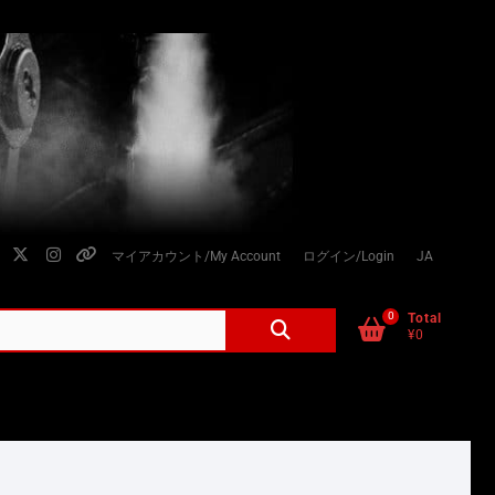
facebook
twitter
instagram
個
マイアカウント/My Account
ログイン/Login
JA
人
情
0
検
Total
¥0
索
報
対
の
象:
取
り
扱