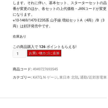
します。それに伴い、基本セット、スターターセットの品
番が変更のほか、各セットの上代価格・JANコードが変更
になります。
※10-1469/1470 E235系 山手線 増結セットA（4両）/B（3
両）は好評発売中です。
在庫あり
この商品購入で
126
ポイントもらえる!
N
お買い物カゴに追加
ｹﾞ
ｰ
商品コード:
4949727693545
ｼﾞ
KATO
カテゴリー:
KATO
,
N ゲージ
,
東日本 北陸
,
通勤/近郊形電車
10-
1468S
E235
系
山