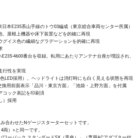
手
線
基
本
R東日本E235系山手線のトウ03編成（東京総合車両センター所属）
ｾ
の他、屋根上機器や床下装置などを的確に再現
ｯ
ウグイス色の繊細なグラデーションを的確に再現
ﾄ
求
4
ハE235-4600番台を収録。転用にあたりアンテナ台座が増設され、
両
個
走行性を実現
白色LED採用）。ヘッドライトは消灯時にも白く見える状態を再現
。交換用前面表示「品川・東京方面」「池袋・上野方面」を付属
アコック表記を印刷済
し）採用
組み合わせたNゲージスターターセットです。
ット（4両）>と同一です。
「パワーパック スタンダードSX（黒色）」（専用ACアダプター付