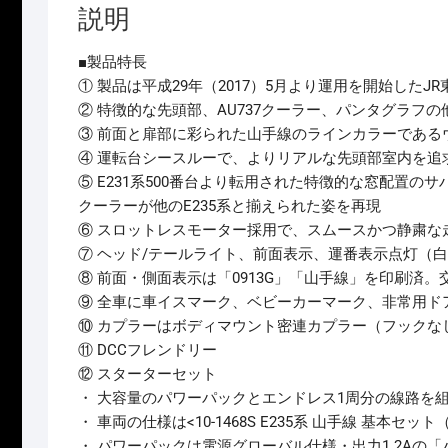
説明
■製品特長
① 製品は平成29年（2017）5月より運用を開始したJ
② 特徴的な先頭部、AU737クーラー、パンタグラフ
③ 前面と扉部に彩られた山手線のラインカラーである
④ 運転台シースルーで、よりリアルな先頭部室内を追
⑤ E231系500番台より転用された特徴的な窓配置のサ
クーラーが他のE235系と揃えられた姿を再現
⑥ スロットレスモーター採用で、スムースかつ静粛な
⑦ ヘッド/テールライト、前面表示、運番表示点灯（
⑧ 前面・側面表示は「0913G」「山手線」を印刷済
⑨ 全車に車イスマーク、ベビーカーマーク、非常用ド
⑩ カプラーはボディマウント密連カプラー（フックな
⑪ DCCフレンドリー
⑫ スターターセット
・ 大容量のパワーパックとエンドレス1周分の線路を
・ 車両の仕様は<10-1468S E235系 山手線 基本セ
・ パワーパックは電源グローバル仕様・出力1.2Aの