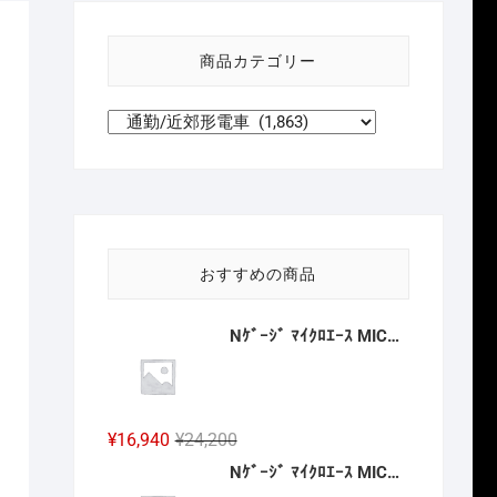
い
方
商品カテゴリー
針
おすすめの商品
Nｹﾞｰｼﾞ ﾏｲｸﾛｴｰｽ MICROACE A6883 南海20000系 特急こうや号 昇圧後 4両セット 2027年予定
元
現
¥
16,940
¥
24,200
の
在
Nｹﾞｰｼﾞ ﾏｲｸﾛｴｰｽ MICROACE A8388 MA`ｓチョイス JR九州 キハ186-1016 2027年予定
価
の