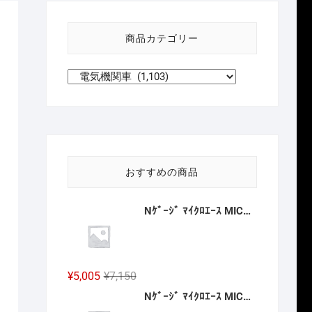
い
方
商品カテゴリー
針
おすすめの商品
Nｹﾞｰｼﾞ ﾏｲｸﾛｴｰｽ MICROACE A8388 MA`ｓチョイス JR九州 キハ186-1016 2027年予定
元
現
¥
5,005
¥
7,150
の
在
Nｹﾞｰｼﾞ ﾏｲｸﾛｴｰｽ MICROACE A6883 南海20000系 特急こうや号 昇圧後 4両セット 2027年予定
価
の