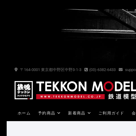
Skip
to
content
〒164-0001 東京都中野区中野3-1-3
(03)-6382-6433
suppor
ホーム
予約商品
新着商品
ご利用ガイド