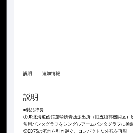
説明
追加情報
説明
■製品特長
①JR北海道函館運輸所青函派出所（旧五稜郭機関区）所
常用パンタグラフをシングルアームパンタグラフに換
②ED75の流れを引き継ぐ、コンパクトな外観を再現