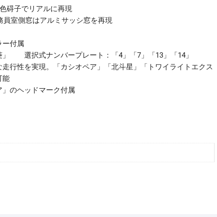
緑色碍子でリアルに再現
務員室側窓はアルミサッシ窓を再現
ラー付属
」 選択式ナンバープレート：「4」「7」「13」「14」
な走行性を実現。「カシオペア」「北斗星」「トワイライトエクス
可能
ア」のヘッドマーク付属