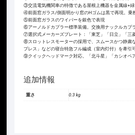
③交流電気機関車の特徴である屋根上機器を金属線+
④前面窓ガラス/側面明かり窓のHゴムは黒で再現。乗
⑤前面窓ガラスのワイパーを銀色で表現
⑥アーノルドカプラー標準装備。交換用ナックルカプ
⑦選択式メーカーズプレート：「東芝」「日立」「三菱
⑧スロットレスモーターの採用で、スムースかつ静粛
プレス」などの寝台特急フル編成（室内灯付）を牽引
⑨クイックヘッドマーク対応。「北斗星」「カシオペ
追加情報
重さ
0.3 kg