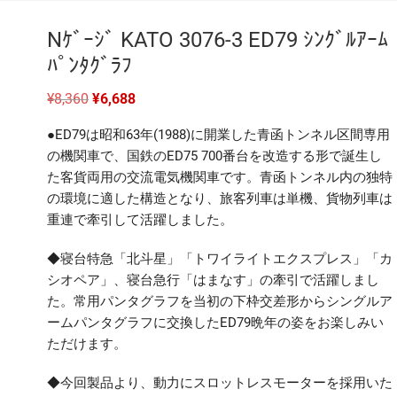
Nｹﾞｰｼﾞ KATO 3076-3 ED79 ｼﾝｸﾞﾙｱｰﾑ
ﾊﾟﾝﾀｸﾞﾗﾌ
元
現
¥
8,360
¥
6,688
の
在
価
の
●ED79は昭和63年(1988)に開業した青函トンネル区間専用
格
価
は
格
の機関車で、国鉄のED75 700番台を改造する形で誕生し
¥8,360
は
た客貨両用の交流電気機関車です。青函トンネル内の独特
で
¥6,688
し
で
の環境に適した構造となり、旅客列車は単機、貨物列車は
た。
す。
重連で牽引して活躍しました。
◆寝台特急「北斗星」「トワイライトエクスプレス」「カ
シオペア」、寝台急行「はまなす」の牽引で活躍しまし
た。常用パンタグラフを当初の下枠交差形からシングルア
ームパンタグラフに交換したED79晩年の姿をお楽しみい
ただけます。
◆今回製品より、動力にスロットレスモーターを採用いた