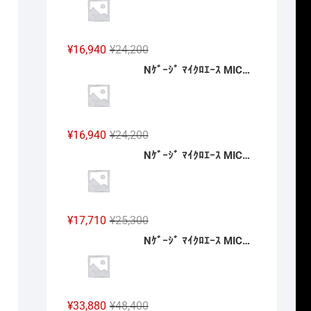
格
価
は
格
¥7,150
は
元
現
¥
16,940
¥
24,200
で
¥5,005
の
在
Nｹﾞｰｼﾞ ﾏｲｸﾛｴｰｽ MICROACE A6882 南海20000系 特急こうや号 登場時 4両セット 2027年予定
し
で
価
の
た。
す。
格
価
は
格
¥24,200
は
元
現
¥
16,940
¥
24,200
で
¥16,940
の
在
Nｹﾞｰｼﾞ ﾏｲｸﾛｴｰｽ MICROACE A5823 E751系 特急「スーパーつがる」4両セット 2027年予定
し
で
価
の
た。
す。
格
価
は
格
¥24,200
は
元
現
¥
17,710
¥
25,300
で
¥16,940
の
在
Nｹﾞｰｼﾞ ﾏｲｸﾛｴｰｽ MICROACE A2262 伊豆急2100系 5次車「アルファ・リゾート21」登場時 8両セット 2027年予定
し
で
価
の
た。
す。
格
価
は
格
¥25,300
は
元
現
¥
33,880
¥
48,400