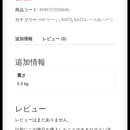
は
格
¥1,980
は
商品コード:
4949727058696
で
¥1,584
し
で
カテゴリー:
HO ゲージ
,
KATO
,
KATOレール&パーツ
た。
す。
追加情報
レビュー (0)
追加情報
重さ
0.5 kg
レビュー
レビューはまだありません。
以前にこの商品を購入したことのあるログイン済