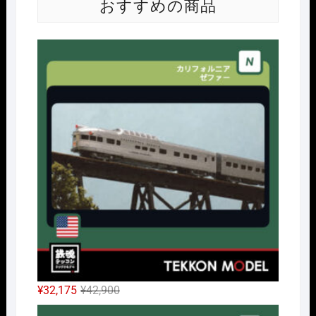
おすすめの商品
Nｹﾞ
元
現
¥
32,175
¥
42,900
の
在
Nｹﾞ