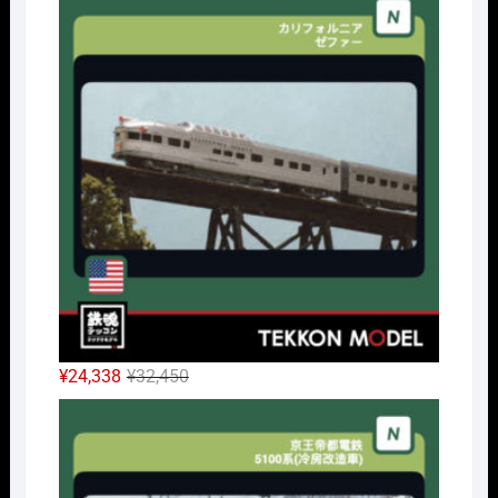
価
の
格
価
は
格
¥42,900
は
で
¥32,175
し
で
た。
す。
元
現
¥
24,338
¥
32,450
の
在
Nｹﾞ
価
の
格
価
は
格