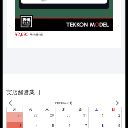
元
現
¥
2,695
¥
3,850
の
在
価
の
格
価
は
格
¥3,850
は
で
¥2,695
し
で
た。
す。
実店舗営業日
2026年 8月
月
火
水
木
金
土
日
27
28
29
30
31
1
2
3
4
5
6
7
8
9