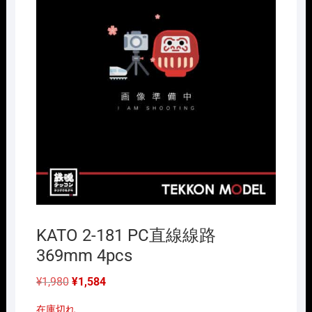
KATO 2-181 PC直線線路
369mm 4pcs
元
現
¥
1,980
¥
1,584
の
在
価
の
在庫切れ
格
価