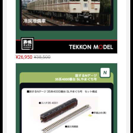
た。
す。
元
現
¥
26,950
¥
38,500
の
在
Nｹﾞ
価
の
格
価
は
格
¥38,500
は
で
¥26,950
し
で
た。
す。