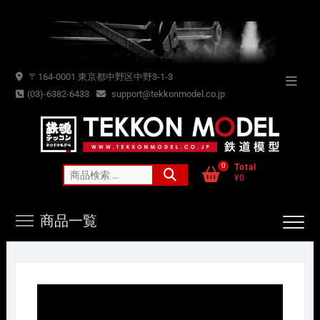
Skip
to
content
〒164-0001 東京都中野区中野3-1-3
Topba
(03)-6382-6433
support@tekkonmodel.co.jp
Menu
0
Total
検
¥0
索
対
商品一覧
象: