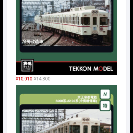
¥32,450
は
で
¥24,338
し
で
た。
す。
元
現
¥
10,010
¥
14,300
の
在
Nｹﾞ
価
の
格
価
は
格
¥14,300
は
で
¥10,010
し
で