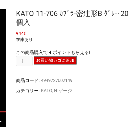
KATO 11-706 ｶﾌﾟﾗ-密連形B ｸﾞﾚ-･20
個入
¥
440
在庫あり
この商品購入で
4
ポイントもらえる!
KATO
お買い物カゴに追加
11-
706
商品コード:
4949727002149
ｶ
ﾌﾟ
カテゴリー:
KATO
,
N ゲージ
ﾗ-
密
連
形
B
ｸﾞ