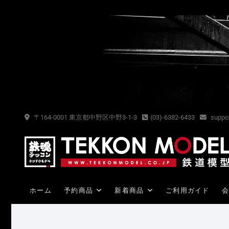
Skip
to
content
〒164-0001 東京都中野区中野3-1-3
(03)-6382-6433
suppor
ホーム
予約商品
新着商品
ご利用ガイド