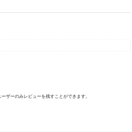
ﾚ-･
20
個
入
個
ユーザーのみレビューを残すことができます。