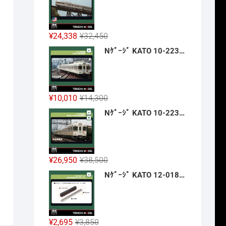
格
価
は
格
¥42,900
は
元
現
¥
24,338
¥
32,450
で
¥32,175
の
在
Nｹﾞｰｼﾞ KATO 10-2236 京王帝都電鉄5100系(冷房改造車) 3両増結ｾｯﾄ 新製品 2026年12月予定
し
で
価
の
た。
す。
格
価
は
格
¥32,450
は
元
現
¥
10,010
¥
14,300
で
¥24,338
の
在
Nｹﾞｰｼﾞ KATO 10-2237 京王帝都電鉄5000系+5100系(冷房増備車) 7両ｾｯﾄ 【特別企画品】 新製品 2026年12月予定
し
で
価
の
た。
す。
格
価
は
格
¥14,300
は
元
現
¥
26,950
¥
38,500
で
¥10,010
の
在
Nｹﾞｰｼﾞ KATO 12-018 旅するNｹﾞｰｼﾞ 35系4000番台 SLやまぐち号 新製品 2026年12月予定
し
で
価
の
た。
す。
格
価
は
格
¥38,500
は
元
現
¥
2,695
¥
3,850