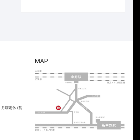
で
¥26,950
の
在
し
で
価
の
た。
す。
格
価
は
格
¥3,850
は
で
¥2,695
し
で
た。
す。
MAP
00 月曜定休 (営