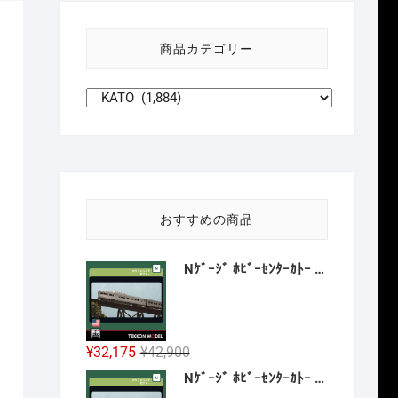
い
方
商品カテゴリー
針
おすすめの商品
Nｹﾞｰｼﾞ ﾎﾋﾞｰｾﾝﾀｰｶﾄｰ HobbyCenter KATO 106-059 ｶﾘﾌｫﾙﾆｱ･ｾﾞﾌｧｰ 8両増結ｾｯﾄ 2027年1月予定
元
現
¥
32,175
¥
42,900
の
在
Nｹﾞｰｼﾞ ﾎﾋﾞｰｾﾝﾀｰｶﾄｰ HobbyCenter KATO 106-058 E8A ｶﾘﾌｫﾙﾆｱ･ｾﾞﾌｧｰ 4両基本ｾｯﾄ 2026年12月予定
価
の