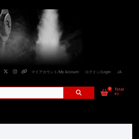
facebook
twitter
instagram
個
マイアカウント/My Account
ログイン/Login
JA
人
情
0
検
Total
¥0
索
報
対
の
象:
取
り
扱