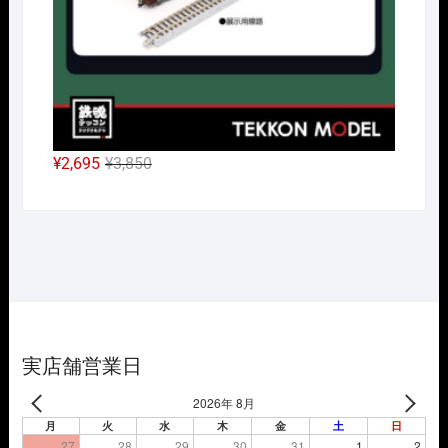
元
現
¥
2,695
¥
3,850
の
在
価
の
格
価
は
格
¥3,850
は
で
¥2,695
し
で
た。
す。
実店舗営業日
2026年 8月
月
火
水
木
金
土
日
27
28
29
30
31
1
2