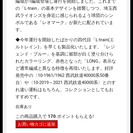
編成が1編成登場し運行を開始しました。これまで
の「L-train」の基本デザインを踏襲しつつ、埼玉西
武ライオンズを身近に感じられるよう球団のシン
ボルである「レオマーク」が新たに配されていま
す。
◆今年運行を開始したばかりの四代目「L-train(エ
ルトレイン)」を早くも製品化いたします。「レジ
ェンド・ブルー」を基調に裾部が白く塗り分けら
れたカラーリング、赤色となった「LONG」表示な
ど通常編成と異なる特徴を再現いたします。好評
発売中の〈10-1961/1962 西武鉄道40000系50番
台〉や〈10-2019～2021 西武鉄道40000系〉とのす
れ違い運転はもちろん、コレクションとしてもお
すすめです。
在庫あり
この商品購入で
170
ポイントもらえる!
N
お買い物カゴに追加
ｹﾞ