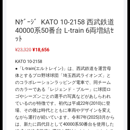
Nｹﾞｰｼﾞ KATO 10-2158 西武鉄道
40000系50番台 L-train 6両増結ｾ
ｯﾄ
元
現
¥
23,320
¥
18,656
の
在
価
の
KATO 10-2158
格
価
は
格
●「L-train(エルトレイン)」は、西武鉄道を運営母
¥23,320
は
体とするプロ野球球団「埼玉西武ライオンズ」と
で
¥18,656
し
で
のコラボレーションラッピング電車で、同チーム
た。
す。
のカラーである「レジェンド・ブルー」に球団ロ
ゴやシーズンごとの選手の写真などがあしらわれ
ているのが特徴です。初代は平成22年(2010)に登
場、その後は時代とともに車両やデザインを変え
ながら運行が続いています。令和7年(2025)3月から
は、新たに四代目として40000系50番台を使用した