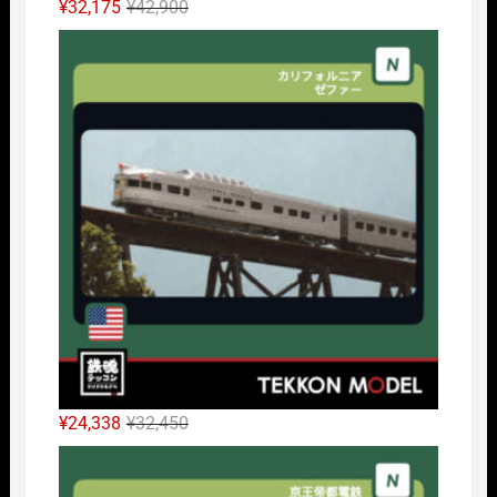
元
現
¥
32,175
¥
42,900
の
在
Nｹﾞ
価
の
格
価
は
格
¥42,900
は
で
¥32,175
し
で
た。
す。
元
現
¥
24,338
¥
32,450
の
在
Nｹﾞ
価
の