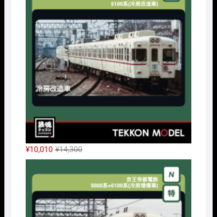
格
価
は
格
¥32,450
は
で
¥24,338
し
で
た。
す。
元
現
¥
10,010
¥
14,300
の
在
Nｹﾞ
価
の
格
価
は
格
¥14,300
は