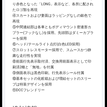
り赤色となった「LONG」表示など、各所に配され
結
たロゴ類を再現
ｾ
④スカートおよび妻面はラッピングなしの銀色で
ｯ
再現
ﾄ
⑤中間連結部は各車ともボディマウント密連形カ
個
プラー(フックなし)を採用。先頭部はダミーカプラ
ーを採用
⑥ヘッド/テールライト点灯(白色LED採用)
⑦スロットレスモーター採用で、スムースかつ静
粛な走行性を実現
⑧前面行先表示取付済、交換用前面表示として印
刷済2種と「無地」を付属
⑨側面表示は黒色印刷。行先表示シール付属
⑩基本セットの化粧箱および増結セットのスリー
ブは特装デザインを採用
⑪DCCフレンドリー