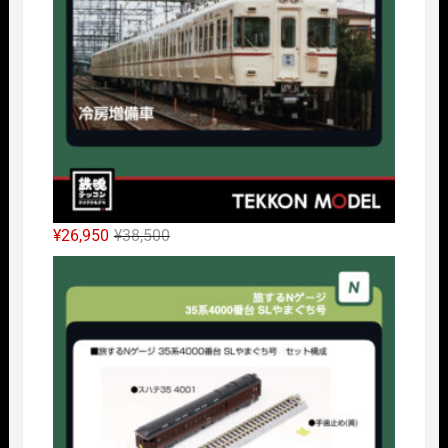
で
¥10,010
し
で
た。
す。
元
現
¥
26,950
¥
38,500
の
在
Nｹﾞ
価
の
格
価
は
格
¥38,500
は
で
¥26,950
し
で
た。
す。