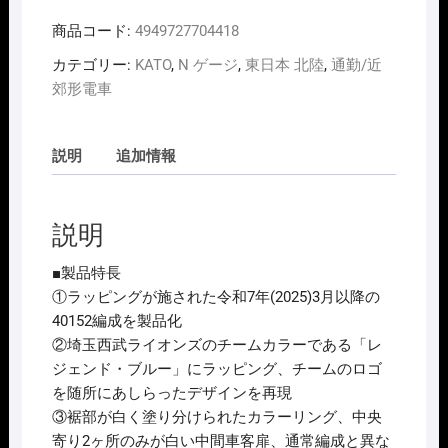
ｰ
商品コード:
4949727704418
ｼﾞ
KATO
カテゴリー:
KATO
,
N ゲージ
,
東日本 北陸
,
通勤/近
10-
郊形電車
2158
西
説明
追加情報
武
鉄
道
説明
40000
系
■製品特長
50
①ラッピングが施された令和7年(2025)3月以降の
番
40152編成を製品化
台
②埼玉西武ライオンズのチームカラーである「レ
L-
ジェンド・ブルー」にラッピング、チームのロゴ
train
を随所にあしらったデザインを再現
6
③裾部が白く塗り分けられたカラーリング、中央
両
寄り2ヶ所のみが白い中間車客扉、通常編成と異な
増