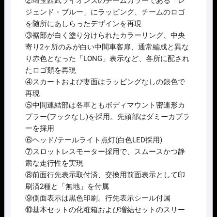
②埼玉西武ライオンズのチームカラーである「レ
ジェンド・ブルー」にラッピング、チームのロゴ
を随所にあしらったデザインを再現
③裾部が白く塗り分けられたカラーリング、中央
寄り2ヶ所のみが白い中間車客扉、通常編成と異な
り赤色となった「LONG」表示など、各所に配され
たロゴ類を再現
④スカートおよび妻面はラッピングなしの銀色で
再現
⑤中間連結部は各車ともボディマウント密連形カ
プラー(フックなし)を採用。先頭部はダミーカプラ
ーを採用
⑥ヘッド/テールライト点灯(白色LED採用)
⑦スロットレスモーター採用で、スムースかつ静
粛な走行性を実現
⑧前面行先表示取付済、交換用前面表示として印
刷済2種と「無地」を付属
⑨側面表示は黒色印刷。行先表示シール付属
⑩基本セットの化粧箱および増結セットのスリー