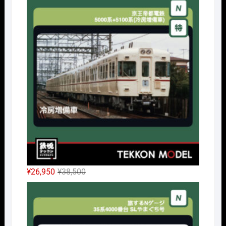
価
の
格
価
は
格
¥14,300
は
で
¥10,010
し
で
た。
す。
元
現
¥
26,950
¥
38,500
の
在
Nｹﾞ
価
の
格
価
は
格