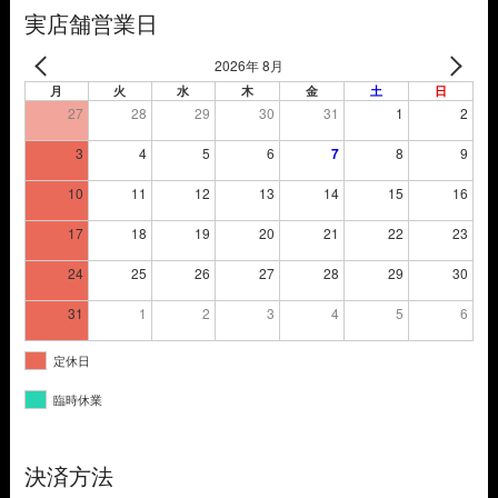
た。
す。
実店舗営業日
2026年 8月
月
火
水
木
金
土
日
27
28
29
30
31
1
2
3
4
5
6
7
8
9
10
11
12
13
14
15
16
17
18
19
20
21
22
23
24
25
26
27
28
29
30
31
1
2
3
4
5
6
定休日
臨時休業
決済方法