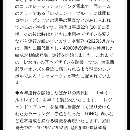
し
で
のコラボレーションラッピング電車で、同チーム
た。
す。
のカラーである「レジェンド・ブルー」に球団ロ
ゴやシーズンごとの選手の写真などがあしらわれ
ているのが特徴です。初代は平成22年(2010)に登
場、その後は時代とともに車両やデザインを変え
ながら運行が続いています。令和7年(2025)3月から
は、新たに四代目として40000系50番台を使用した
編成が1編成登場し運行を開始しました。これまで
の「L-train」の基本デザインを踏襲しつつ、埼玉西
武ライオンズを身近に感じられるよう球団のシン
ボルである「レオマーク」が新たに配されていま
す。
◆今年運行を開始したばかりの四代目「L-train(エ
ルトレイン)」を早くも製品化いたします。「レジ
ェンド・ブルー」を基調に裾部が白く塗り分けら
れたカラーリング、赤色となった「LONG」表示な
ど通常編成と異なる特徴を再現いたします。好評
発売中の〈10-1961/1962 西武鉄道40000系50番