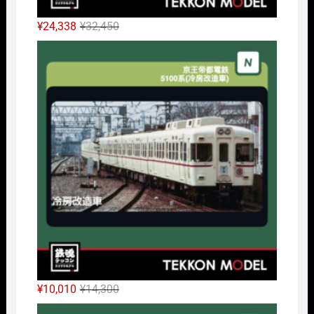
元
現
¥
24,338
¥
32,450
の
在
Nｹﾞ
価
の
格
価
は
格
¥32,450
は
で
¥24,338
し
で
た。
す。
元
現
¥
10,010
¥
14,300
の
在
Nｹﾞ