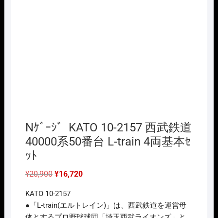
Nｹﾞｰｼﾞ KATO 10-2157 西武鉄道
40000系50番台 L-train 4両基本ｾ
ｯﾄ
元
現
¥
20,900
¥
16,720
の
在
価
の
KATO 10-2157
格
価
は
格
●「L-train(エルトレイン)」は、西武鉄道を運営母
¥20,900
は
体とするプロ野球球団「埼玉西武ライオンズ」と
で
¥16,720