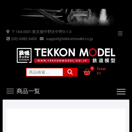
Skip
to
content
〒164-0001 東京都中野区中野3-1-3
Topba
(03)-6382-6433
support@tekkonmodel.co.jp
Menu
0
Total
検
¥0
索
対
商品一覧
象: