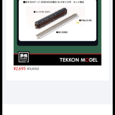
¥38,500
は
で
¥26,950
し
で
た。
す。
元
現
¥
2,695
¥
3,850
の
在
価
の
格
価
は
格
¥3,850
は
で
¥2,695
し
で