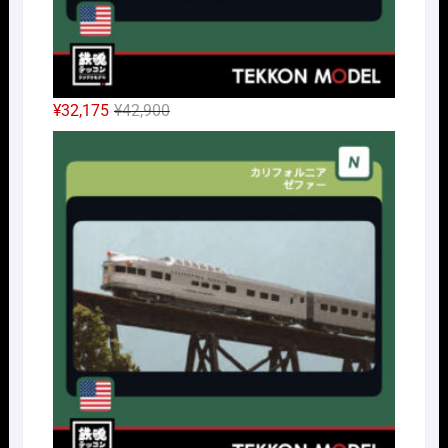
元
現
¥
32,175
¥
42,900
の
在
Nｹﾞ
価
の
格
価
は
格
¥42,900
は
で
¥32,175
し
で
た。
す。