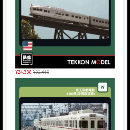
で
¥32,175
し
で
た。
す。
元
現
¥
24,338
¥
32,450
の
在
Nｹﾞ
価
の
格
価
は
格
¥32,450
は
で
¥24,338
し
で
た。
す。