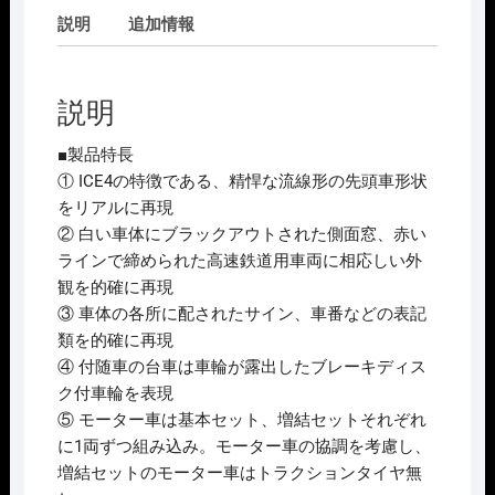
説明
追加情報
説明
■製品特長
① ICE4の特徴である、精悍な流線形の先頭車形状
をリアルに再現
② 白い車体にブラックアウトされた側面窓、赤い
ラインで締められた高速鉄道用車両に相応しい外
観を的確に再現
③ 車体の各所に配されたサイン、車番などの表記
類を的確に再現
④ 付随車の台車は車輪が露出したブレーキディス
ク付車輪を表現
⑤ モーター車は基本セット、増結セットそれぞれ
に1両ずつ組み込み。モーター車の協調を考慮し、
増結セットのモーター車はトラクションタイヤ無