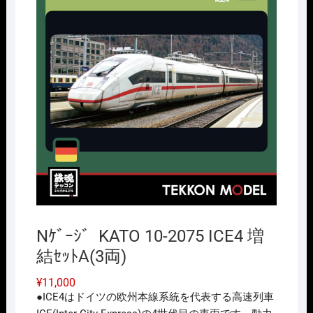
Nｹﾞｰｼﾞ KATO 10-2075 ICE4 増
結ｾｯﾄA(3両)
¥
11,000
●ICE4はドイツの欧州本線系統を代表する高速列車