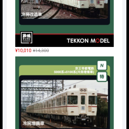
元
現
¥
10,010
¥
14,300
の
在
Nｹﾞ
価
の
格
価
は
格
¥14,300
は
で
¥10,010
し
で
た。
す。