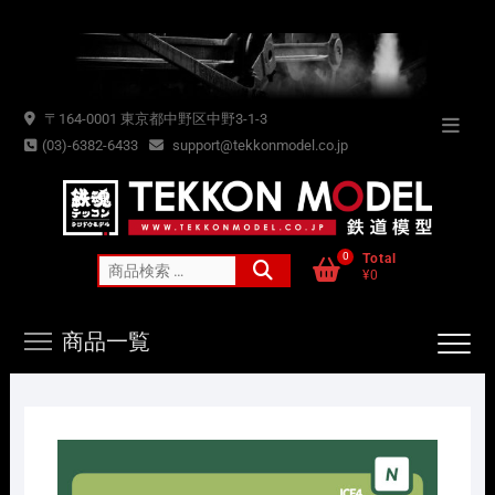
Skip
to
content
〒164-0001 東京都中野区中野3-1-3
Topba
(03)-6382-6433
support@tekkonmodel.co.jp
Menu
0
Total
検
¥0
索
対
商品一覧
象: