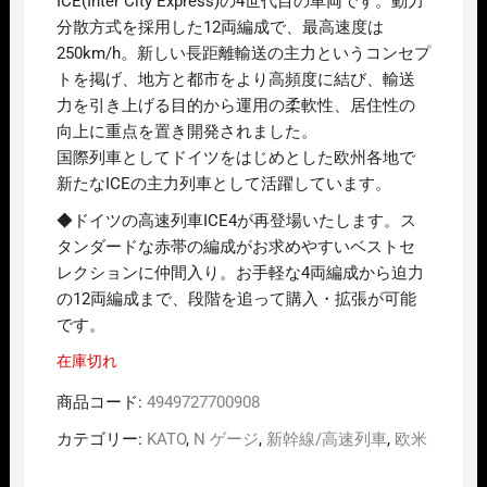
ICE(Inter City Express)の4世代目の車両です。動力
分散方式を採用した12両編成で、最高速度は
250km/h。新しい長距離輸送の主力というコンセプ
トを掲げ、地方と都市をより高頻度に結び、輸送
力を引き上げる目的から運用の柔軟性、居住性の
向上に重点を置き開発されました。
国際列車としてドイツをはじめとした欧州各地で
新たなICEの主力列車として活躍しています。
◆ドイツの高速列車ICE4が再登場いたします。ス
タンダードな赤帯の編成がお求めやすいベストセ
レクションに仲間入り。お手軽な4両編成から迫力
の12両編成まで、段階を追って購入・拡張が可能
です。
在庫切れ
商品コード:
4949727700908
カテゴリー:
KATO
,
N ゲージ
,
新幹線/高速列車
,
欧米