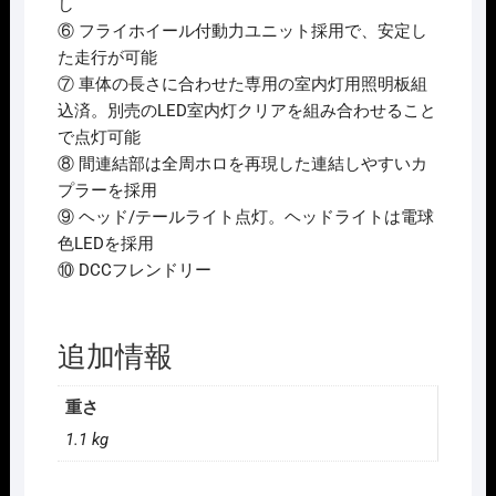
し
⑥ フライホイール付動力ユニット採用で、安定し
た走行が可能
⑦ 車体の長さに合わせた専用の室内灯用照明板組
込済。別売のLED室内灯クリアを組み合わせること
で点灯可能
⑧ 間連結部は全周ホロを再現した連結しやすいカ
プラーを採用
⑨ ヘッド/テールライト点灯。ヘッドライトは電球
色LEDを採用
⑩ DCCフレンドリー
追加情報
重さ
1.1 kg