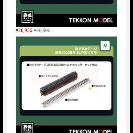
元
現
¥
26,950
¥
38,500
の
在
Nｹﾞ
価
の
格
価
は
格
¥38,500
は
で
¥26,950
し
で
た。
す。