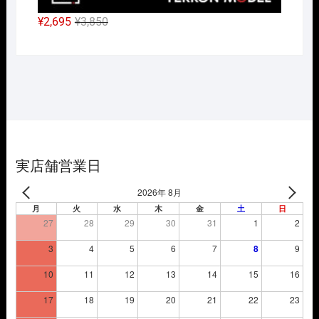
元
現
¥
2,695
¥
3,850
の
在
価
の
格
価
は
格
¥3,850
は
で
¥2,695
し
で
た。
す。
実店舗営業日
2026年 8月
月
火
水
木
金
土
日
27
28
29
30
31
1
2
3
4
5
6
7
8
9
10
11
12
13
14
15
16
17
18
19
20
21
22
23