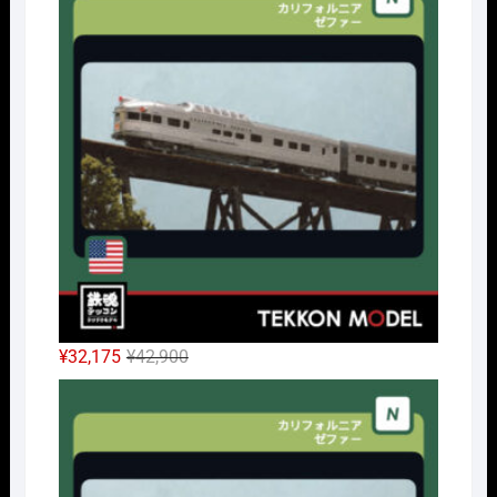
元
現
¥
32,175
¥
42,900
の
在
Nｹﾞ
価
の
格
価
は
格
¥42,900
は