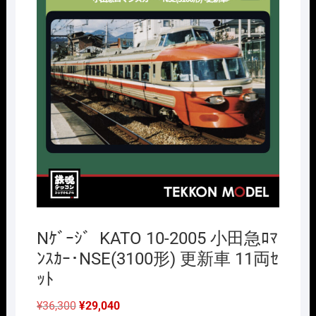
Nｹﾞｰｼﾞ KATO 10-2005 小田急ﾛﾏ
ﾝｽｶｰ･NSE(3100形) 更新車 11両ｾ
ｯﾄ
元
現
¥
36,300
¥
29,040
の
在