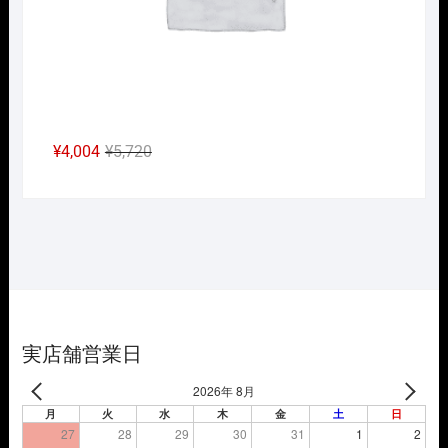
元
現
¥
4,004
¥
5,720
の
在
価
の
格
価
は
格
¥5,720
は
で
¥4,004
し
で
た。
す。
実店舗営業日
2026年 8月
月
火
水
木
金
土
日
27
28
29
30
31
1
2