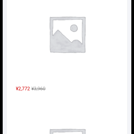
は
格
¥2,640
は
で
¥1,848
し
で
た。
す。
元
現
¥
2,772
¥
3,960
の
在
Nｹﾞ
価
の
格
価
は
格
¥3,960
は
で
¥2,772