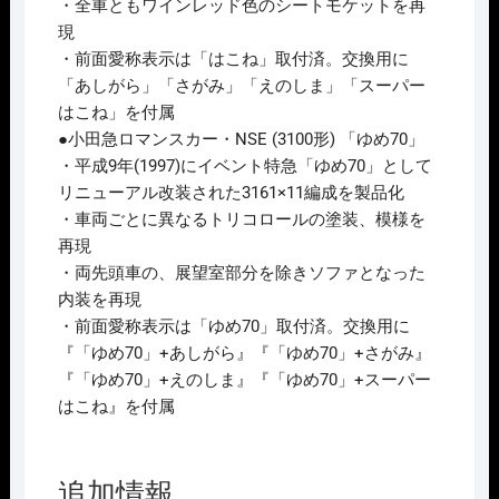
・全車ともワインレッド色のシートモケットを再
現
・前面愛称表示は「はこね」取付済。交換用に
「あしがら」「さがみ」「えのしま」「スーパー
はこね」を付属
●小田急ロマンスカー・NSE (3100形) 「ゆめ70」
・平成9年(1997)にイベント特急「ゆめ70」として
リニューアル改装された3161×11編成を製品化
・車両ごとに異なるトリコロールの塗装、模様を
再現
・両先頭車の、展望室部分を除きソファとなった
内装を再現
・前面愛称表示は「ゆめ70」取付済。交換用に
『「ゆめ70」+あしがら』『「ゆめ70」+さがみ』
『「ゆめ70」+えのしま』『「ゆめ70」+スーパー
はこね』を付属
追加情報