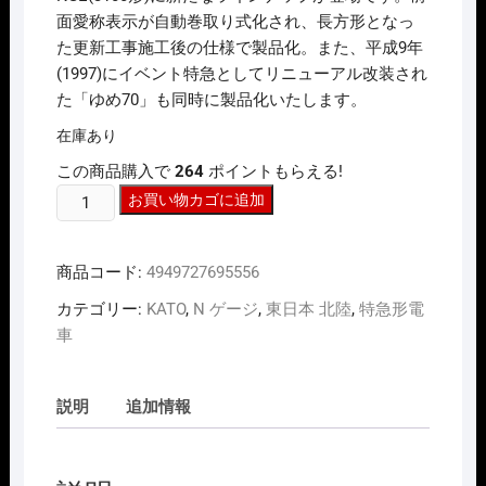
面愛称表示が自動巻取り式化され、長方形となっ
た更新工事施工後の仕様で製品化。また、平成9年
(1997)にイベント特急としてリニューアル改装され
た「ゆめ70」も同時に製品化いたします。
在庫あり
この商品購入で
264
ポイントもらえる!
N
お買い物カゴに追加
ｹﾞ
ｰ
商品コード:
4949727695556
ｼﾞ
KATO
カテゴリー:
KATO
,
N ゲージ
,
東日本 北陸
,
特急形電
10-
車
2005
小
田
説明
追加情報
急
ﾛ
ﾏ