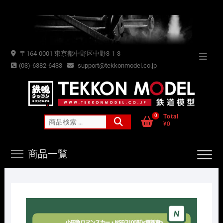
Skip
to
content
〒164-0001 東京都中野区中野3-1-3
Topba
(03)-6382-6433
support@tekkonmodel.co.jp
Menu
0
Total
検
¥0
索
対
商品一覧
象: