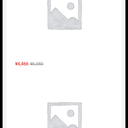
し
で
た。
す。
元
現
¥
4,466
¥
6,380
の
在
Nｹﾞ
価
の
格
価
は
格
¥6,380
は
で
¥4,466
し
で
た。
す。