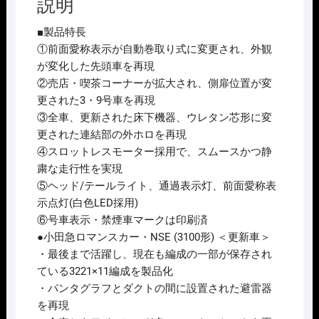
説明
ﾝ
ｽ
■製品特長
ｶ
①前面愛称表示が自動巻取り式に変更され、外観
ｰ･
が変化した先頭車を再現
NSE(3100
②売店・喫茶コーナーが拡大され、側扉位置が変
形)
更された3・9号車を再現
更
③全車、更新された床下機器、ウレタン芯形に変
新
更された連結部の外ホロを再現
車
④スロットレスモーター採用で、スムースかつ静
11
粛な走行性を実現
両
⑤ヘッド/テールライト、通過表示灯、前面愛称表
ｾ
示点灯(白色LED採用)
ｯ
⑥号車表示・禁煙車マークは印刷済
ﾄ
●小田急ロマンスカー・NSE (3100形) ＜更新車＞
個
・最後まで活躍し、現在も編成の一部が保存され
ている3221×11編成を製品化
・パンタグラフとダクトの間に設置された避雷器
を再現