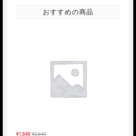
おすすめの商品
Nｹﾞ
元
現
¥
1,848
¥
2,640