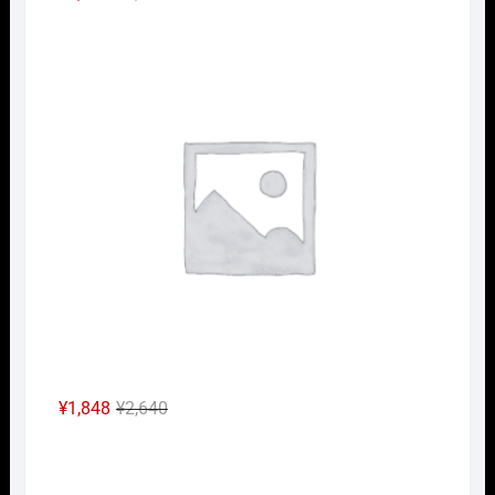
の
在
Nｹﾞ
価
の
格
価
は
格
¥2,640
は
で
¥1,848
し
で
た。
す。
元
現
¥
1,848
¥
2,640
の
在
Nｹﾞ
価
の
格
価