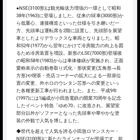
価
の
●NSE(3100形)は観光輸送力増強の一環として昭和
格
価
は
格
38年(1963)に登場しました。従来のSE車(3000形)か
¥36,300
は
ら低重心、連接構造といった仕様を引き継いだ一
で
¥29,040
し
で
方、先頭車は運転席を2階に設置し、先頭部を展望
た。
す。
車としたよりデラックスな車両となりました。昭
和52年(1977)から翌年にかけて冷房能力の向上を図
るため冷房装置を増設。新形のLSE(7000形)登場後
の昭和58年(1983)からは車体修繕が実施され、正面
愛称表示の自動巻取り式化・形状変更(五角形→長
方形)や喫茶・売店コーナーの拡大による一部扉位
置の変更、外ホロのウレタン芯形への変更といっ
た各種更新工事が行われました。また、平成9年
(1997)には1編成が小田急電鉄の開業70周年を記念
したイベント特急「ゆめ70」に改造され、展望室
部分以外がソファーとなった先頭車や華やかな塗
装の外観で人気を博しました。
◆世代を超えて人気を誇る小田急ロマンスカー・
NSE(3100形)に新たなラインナップが登場です。前