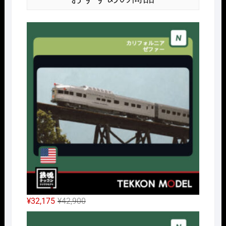
Nｹﾞ
元
現
¥
32,175
¥
42,900
の
在
Nｹﾞ
価
の