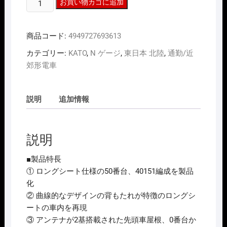
N
お買い物カゴに追加
ｹﾞ
ｰ
商品コード:
4949727693613
ｼﾞ
KATO
カテゴリー:
KATO
,
N ゲージ
,
東日本 北陸
,
通勤/近
10-
郊形電車
1961
西
武
説明
追加情報
鉄
道
40000
説明
系
50
■製品特長
番
① ロングシート仕様の50番台、40151編成を製品
台
化
6
② 曲線的なデザインの背もたれが特徴のロングシ
両
ートの車内を再現
基
③ アンテナが2基搭載された先頭車屋根、0番台か