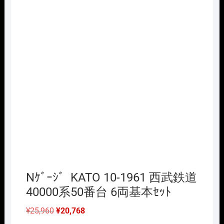
Nｹﾞｰｼﾞ KATO 10-1961 西武鉄道
40000系50番台 6両基本ｾｯﾄ
元
現
¥
25,960
¥
20,768
の
在