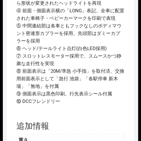
本
ら形状が変更されたヘッドライトを再現
ｾ
④ 前面・側面表示横の「LONG」表記、全車に配置
ｯ
された車椅子・ベビーカーマークを印刷で表現
ﾄ
⑤ 中間連結部は各車ともフックなしのボディマウ
個
ント密連形カプラーを採用。先頭部はダミーカプ
ラーを採用
⑥ ヘッド/テールライト点灯(白色LED採用)
⑦ スロットレスモーター採用で、スムースかつ静
粛な走行性を実現
⑧ 前面表示は「20M/準急 小手指」を取付済、交換
用前面表示として「急行 池袋」「各駅停車 新木
場」「無地」を付属
⑨ 側面表示は黒色印刷。行先表示シール付属
⑩ DCCフレンドリー
追加情報
重さ