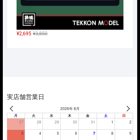
元
現
¥
2,695
¥
3,850
の
在
価
の
格
価
は
格
¥3,850
は
で
¥2,695
し
で
た。
す。
実店舗営業日
2026年 8月
月
火
水
木
金
土
日
27
28
29
30
31
1
2
3
4
5
6
7
8
9