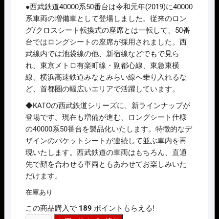
価
の
●西武鉄道40000系50番台は令和元年(2019)に40000
格
価
は
格
系車両の増備車として登場しました。従来のロン
¥25,960
は
グ/クロスシート転換式の座席とは一転して、50番
で
¥20,768
し
で
台ではロングシートの座席が採用されました。西
た。
す。
武線内では池袋線の他、新宿線などでもで見ら
れ、東京メトロ有楽町線・副都心線、東急東横
線、横浜高速鉄道みなとみらい線へ乗り入れるな
ど、首都圏の幅広いエリアで活躍しています。
◆KATOの西武鉄道シリーズに、新ラインナップが
登場です。現在も増備が進む、ロングシート仕様
の40000系50番台を製品化いたします。特徴的なデ
ザインのバケットシートが連続して並ぶ車内を再
現いたします。西武鉄道の車両はもちろん、直通
先で顔を合わせる車両ともあわせてお楽しみいた
だけます。
在庫あり
この商品購入で
189
ポイントもらえる!