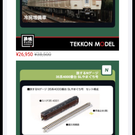
元
現
¥
26,950
¥
38,500
の
在
Nｹﾞ
価
の
格
価
は
格
¥38,500
は
で
¥26,950
し
で
た。
す。