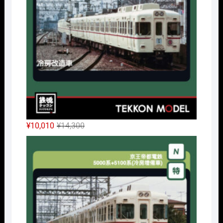
で
¥24,338
し
で
た。
す。
元
現
¥
10,010
¥
14,300
の
在
Nｹﾞ
価
の
格
価
は
格
¥14,300
は
で
¥10,010
し
で
た。
す。