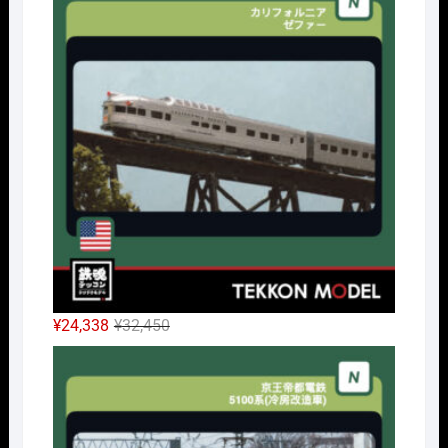
格
価
は
格
¥42,900
は
で
¥32,175
し
で
た。
す。
元
現
¥
24,338
¥
32,450
の
在
Nｹﾞ
価
の
格
価
は
格
¥32,450
は