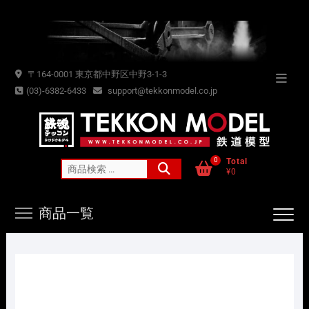
Skip
to
content
〒164-0001 東京都中野区中野3-1-3
Topba
(03)-6382-6433
support@tekkonmodel.co.jp
Menu
0
Total
検
¥0
索
対
商品一覧
象: