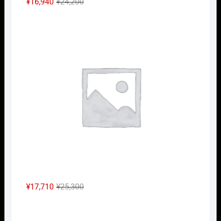
元
現
¥
16,940
¥
24,200
の
在
Nｹﾞ
価
の
格
価
は
格
¥24,200
は
で
¥16,940
し
で
た。
す。
元
現
¥
17,710
¥
25,300
の
在
Nｹﾞ
価
の