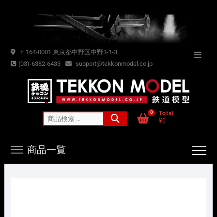
Skip
to
content
〒164-0001 東京都中野区中野3-1-3
Topba
(03)-6382-6433
support@tekkonmodel.co.jp
Menu
0
Total
検
¥0
索
対
商品一覧
象: