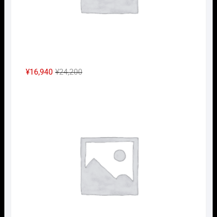
元
現
¥
16,940
¥
24,200
の
在
Nｹﾞ
価
の
格
価
は
格
¥24,200
は
で
¥16,940
し
で
た。
す。