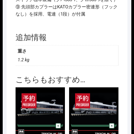
⑨ 先頭部カプラーはKATOカプラー密連形（フック
なし）を採用、電連（1段）が付属
追加情報
重さ
1.2 kg
こちらもおすすめ…