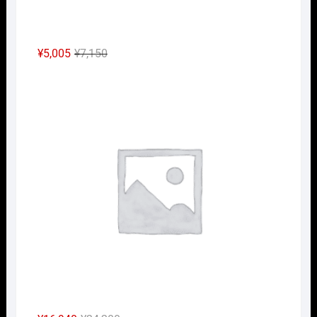
元
現
¥
5,005
¥
7,150
の
在
Nｹﾞ
価
の
格
価
は
格
¥7,150
は
で
¥5,005
し
で
た。
す。