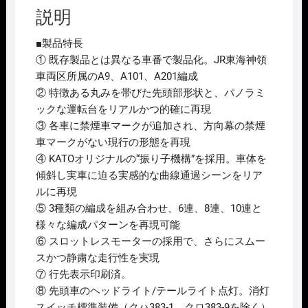
の｣
説明
4
両
■製品特長
増
① 既存製品とは異なる車番で製品化。JR東海神領
結
車両区所属のA9、A101、A201編成
ｾ
② 特徴ある丸みを帯びた先頭部形状と、パノラミ
ｯ
ックな運転台をリアルかつ的確に再現
ﾄ
③ 各車に禁煙車マークが追加され、方向幕の禁煙
再
車マークがない現行の形態を再現
生
④ KATOオリジナルの“振り子機構”を採用。車体を
産
傾斜し実車に迫る実感的な曲線通過シーンをリア
2026
ルに再現
年
⑤ 3種類の編成を組み合わせ、6連、8連、10連と
10
様々な編成パターンを再現可能
月
⑥ スロットレスモーターの採用で、さらにスムー
予
スかつ静粛な走行性を実現
定
⑦ 行先表示印刷済。
個
⑧ 先頭車のヘッドライト/テールライト点灯。消灯
スイッチ標準装備（クハ383-1、クロ383-9を除く）