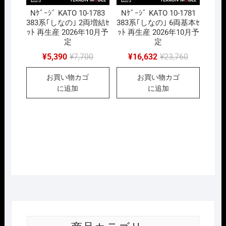
Nｹﾞｰｼﾞ KATO 10-1783
Nｹﾞｰｼﾞ KATO 10-1781
383系｢しなの｣ 2両増結ｾ
383系｢しなの｣ 6両基本ｾ
ｯﾄ 再生産 2026年10月予
ｯﾄ 再生産 2026年10月予
定
定
元
現
元
現
¥
5,390
¥
7,700
¥
16,632
¥
23,760
の
在
の
在
価
の
価
の
お買い物カゴ
お買い物カゴ
格
価
格
価
は
格
は
格
に追加
に追加
¥7,700
は
¥23,760
は
で
¥5,390
で
¥16,632
し
で
し
で
た。
す。
た。
す。