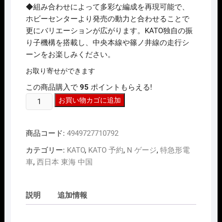
◆組み合わせによって多彩な編成を再現可能で、
ホビーセンターより発売の動力と合わせることで
更にバリエーションが広がります。KATO独自の振
り子機構を搭載し、中央本線や篠ノ井線の走行シ
ーンをお楽しみください。
お取り寄せができます
この商品購入で
95
ポイントもらえる!
N
お買い物カゴに追加
ｹﾞ
ｰ
商品コード:
4949727710792
ｼﾞ
KATO
カテゴリー:
KATO
,
KATO 予約
,
N ゲージ
,
特急形電
10-
車
,
西日本 東海 中国
1782
383
系
説明
追加情報
｢し
な