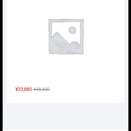
格
価
は
格
¥25,300
は
で
¥17,710
し
で
た。
す。
元
現
¥
33,880
¥
48,400
の
在
価
の
格
価
は
格
¥48,400
は