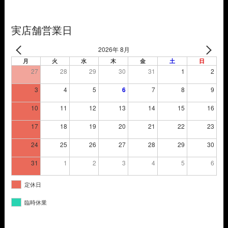
で
¥33,880
し
で
た。
す。
実店舗営業日
2026年 8月
月
火
水
木
金
土
日
27
28
29
30
31
1
2
3
4
5
6
7
8
9
10
11
12
13
14
15
16
17
18
19
20
21
22
23
24
25
26
27
28
29
30
31
1
2
3
4
5
6
定休日
臨時休業