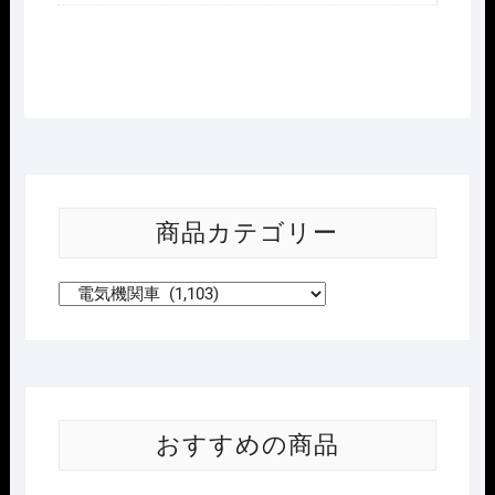
哈
局
哈
段
第
五
代"朱
德
号"
商品カテゴリー
磁
気
ｽ
ｲ
ｯ
ﾁ
付
け
おすすめの商品
個