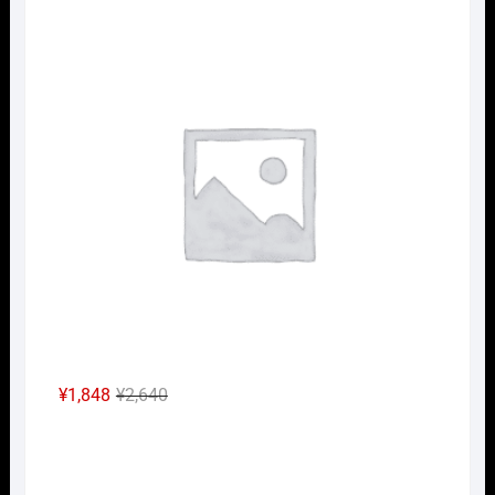
Nｹﾞ
元
現
¥
1,848
¥
2,640
の
在
Nｹﾞ
価
の
格
価