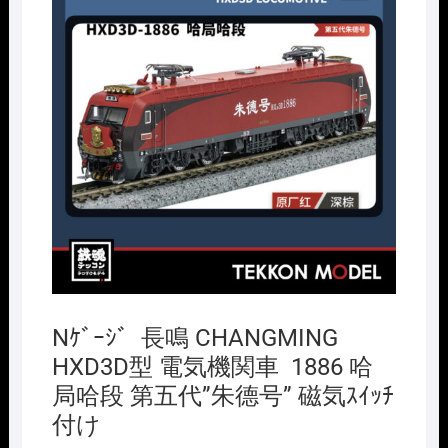
Nｹﾞｰｼﾞ 長鳴 CHANGMING
HXD3D型 電気機関車 1886 哈
局哈段 第五代”朱德号” 磁気ｽｲｯﾁ
付け