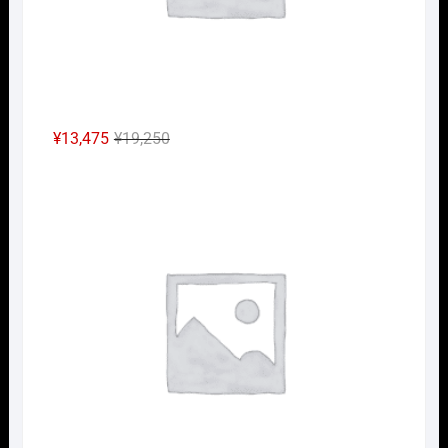
元
現
¥
13,475
¥
19,250
の
在
Nｹﾞ
価
の
格
価
は
格
¥19,250
は
で
¥13,475
し
で
た。
す。