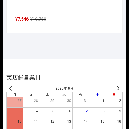
元
現
¥
7,546
¥
10,780
の
在
価
の
格
価
は
格
¥10,780
は
で
¥7,546
し
で
た。
す。
実店舗営業日
2026年 8月
月
火
水
木
金
土
日
27
28
29
30
31
1
2
3
4
5
6
7
8
9
10
11
12
13
14
15
16