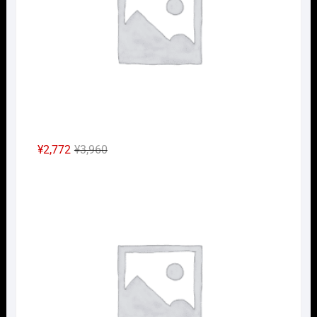
し
で
た。
す。
元
現
¥
2,772
¥
3,960
の
在
Nｹﾞ
価
の
格
価
は
格
¥3,960
は
で
¥2,772
し
で
た。
す。