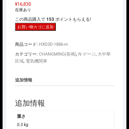
¥
16,830
在庫あり
この商品購入で
153
ポイントもらえる!
N
お買い物カゴに追加
ｹﾞ
ｰ
商品コード:
HXD3D-1886-m
ｼﾞ
長
カテゴリー:
CHANGMING(長鳴)
,
N ゲージ
,
大中華
鳴
区域
,
電気機関車
CHANGMING
HXD3D
追加情報
型
電
気
追加情報
機
関
車
重さ
1886
0.3 kg