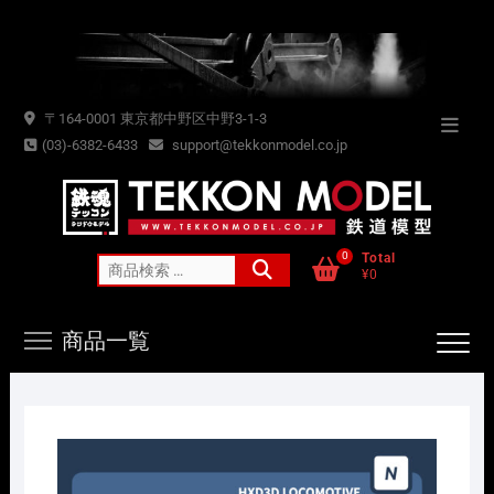
Skip
to
content
〒164-0001 東京都中野区中野3-1-3
Topba
(03)-6382-6433
support@tekkonmodel.co.jp
Menu
0
Total
検
¥0
索
対
商品一覧
象: