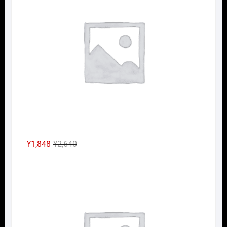
は
格
¥2,640
は
で
¥1,848
し
で
た。
す。
元
現
¥
1,848
¥
2,640
の
在
Nｹﾞ
価
の
格
価
は
格
¥2,640
は
で
¥1,848