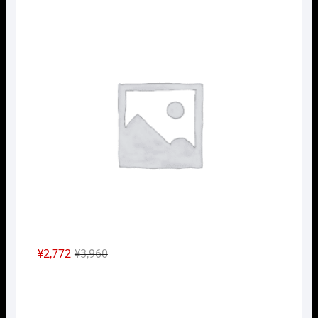
の
在
Nｹﾞ
価
の
格
価
は
格
¥2,640
は
で
¥1,848
し
で
た。
す。
元
現
¥
2,772
¥
3,960
の
在
Nｹﾞ
価
の
格
価