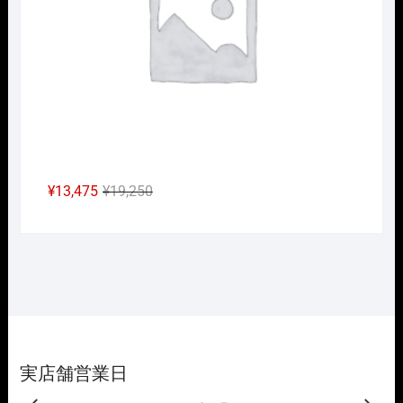
し
で
た。
す。
元
現
¥
13,475
¥
19,250
の
在
価
の
格
価
は
格
¥19,250
は
で
¥13,475
し
で
た。
す。
実店舗営業日