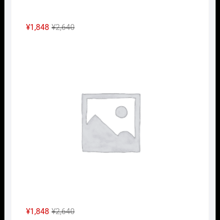
元
現
¥
1,848
¥
2,640
の
在
Nｹﾞ
価
の
格
価
は
格
¥2,640
は
で
¥1,848
し
で
た。
す。
元
現
¥
1,848
¥
2,640