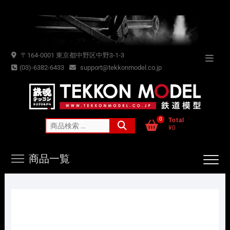
Skip
to
content
〒164-0001 東京都中野区中野3-1-3
Topba
(03)-6382-6433
support@tekkonmodel.co.jp
Menu
0
Total
検
¥0
索
対
商品一覧
象: