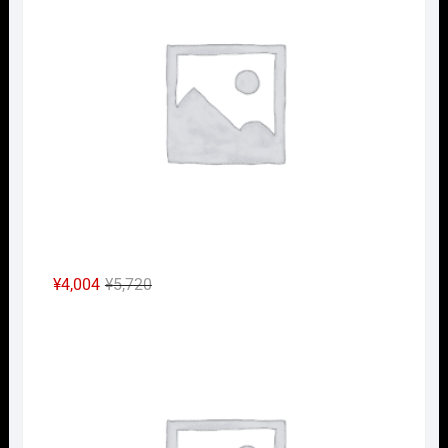
は
格
¥3,960
は
で
¥2,772
し
で
た。
す。
元
現
¥
4,004
¥
5,720
の
在
Nｹﾞ
価
の
格
価
は
格
¥5,720
は
で
¥4,004