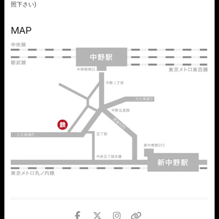
照下さい)
MAP
facebook
twitter
instagram
個