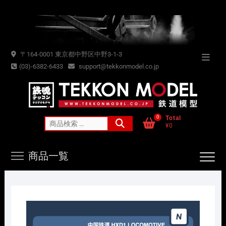
Skip
to
content
〒164-0001 東京都中野区中野3-1-3
Topba
(03)-6382-6433
support@tekkonmodel.co.jp
Menu
0
Total
検
¥0
索
対
商品一覧
象: