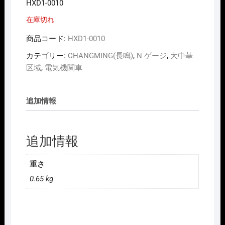
HXD1-0010
在庫切れ
商品コード:
HXD1-0010
カテゴリー:
CHANGMING(長鳴)
,
N ゲージ
,
大中華
区域
,
電気機関車
追加情報
追加情報
重さ
0.65 kg