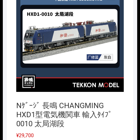
Nｹﾞｰｼﾞ 長鳴 CHANGMING
HXD1型電気機関車 輸入ﾀｲﾌﾟ
0010 太局湖段
¥
29,700