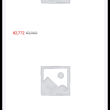
元
現
¥
2,772
¥
3,960
の
在
Nｹﾞ
価
の
格
価
は
格
¥3,960
は
で
¥2,772
し
で
た。
す。