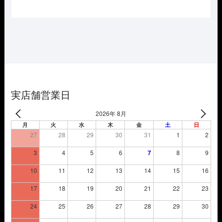
の
在
価
の
格
価
は
格
¥5,720
は
で
¥4,004
し
で
た。
す。
実店舗営業日
2026年 8月
月
火
水
木
金
土
日
27
28
29
30
31
1
2
3
4
5
6
7
8
9
10
11
12
13
14
15
16
17
18
19
20
21
22
23
24
25
26
27
28
29
30