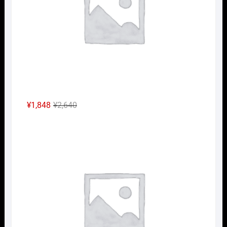
た。
す。
元
現
¥
1,848
¥
2,640
の
在
Nｹﾞ
価
の
格
価
は
格
¥2,640
は
で
¥1,848
し
で
た。
す。