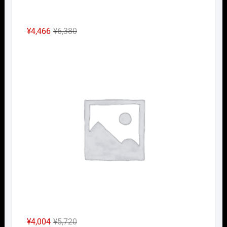
元
現
¥
4,466
¥
6,380
の
在
Nｹﾞ
価
の
格
価
は
格
¥6,380
は
で
¥4,466
し
で
た。
す。
元
現
¥
4,004
¥
5,720