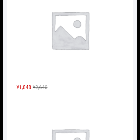
元
現
¥
1,848
¥
2,640
の
在
Nｹﾞ
価
の
格
価
は
格
¥2,640
は
で
¥1,848
し
で