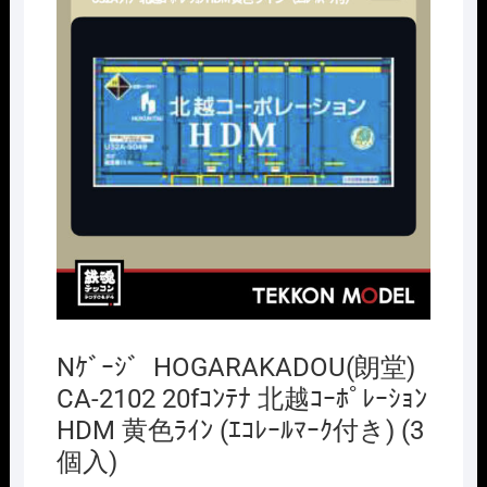
Nｹﾞｰｼﾞ HOGARAKADOU(朗堂)
CA-2102 20fｺﾝﾃﾅ 北越ｺｰﾎﾟﾚｰｼｮﾝ
HDM 黄色ﾗｲﾝ (ｴｺﾚｰﾙﾏｰｸ付き) (3
個入)