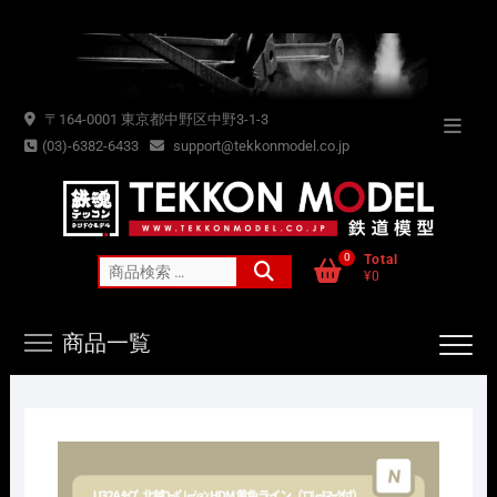
Skip
to
content
〒164-0001 東京都中野区中野3-1-3
Topba
(03)-6382-6433
support@tekkonmodel.co.jp
Menu
0
Total
検
¥0
索
対
商品一覧
象: