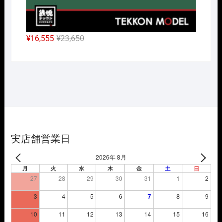
元
現
¥
16,555
¥
23,650
の
在
価
の
格
価
は
格
¥23,650
は
で
¥16,555
し
で
た。
す。
実店舗営業日
2026年 8月
月
火
水
木
金
土
日
27
28
29
30
31
1
2
3
4
5
6
7
8
9
10
11
12
13
14
15
16