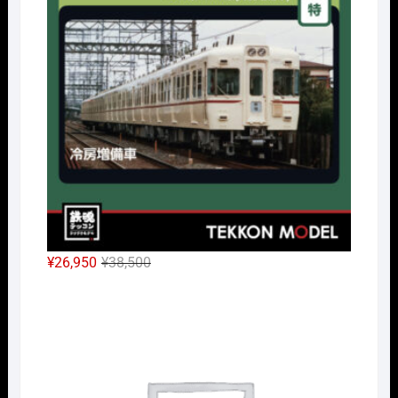
は
格
¥14,300
は
で
¥10,010
し
で
た。
す。
元
現
¥
26,950
¥
38,500
の
在
Nｹﾞ
価
の
格
価
は
格
¥38,500
は
で
¥26,950