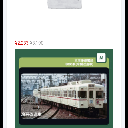
元
現
¥
2,233
¥
3,190
の
在
Nｹﾞ
価
の
格
価
は
格
¥3,190
は
で
¥2,233
し
で
た。
す。