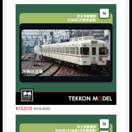
Nｹﾞ
元
現
¥
10,010
¥
14,300
の
在
Nｹﾞ
価
の
格
価