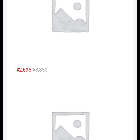
し
で
た。
す。
元
現
¥
2,695
¥
3,850
の
在
HOｹ
価
の
格
価
は
格
¥3,850
は
で
¥2,695
し
で
た。
す。