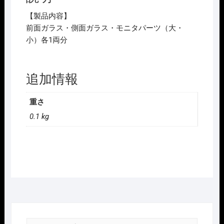
ﾄ
ｰ
【製品内容】
HobbyCenter
前面ガラス・側面ガラス・モニタパーツ（大・
KATO
小）各1両分
28-
305
EF65
追加情報
1000
黒
重さ
H
0.1 kg
ｺﾞ
ﾑ
ｶﾞ
ﾗ
ｽ
ｾ
ｯ
ﾄ
2026