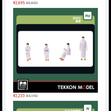
元
現
¥
2,695
¥
3,850
の
在
HOｹ
価
の
格
価
は
格
¥3,850
は
で
¥2,695
し
で
た。
す。
元
現
¥
2,233
¥
3,190
の
在
Nｹﾞ
価
の