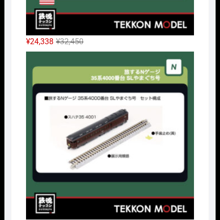
元
現
¥
24,338
¥
32,450
の
在
Nｹﾞ
価
の
格
価
は
格
¥32,450
は
で
¥24,338
し
で
た。
す。