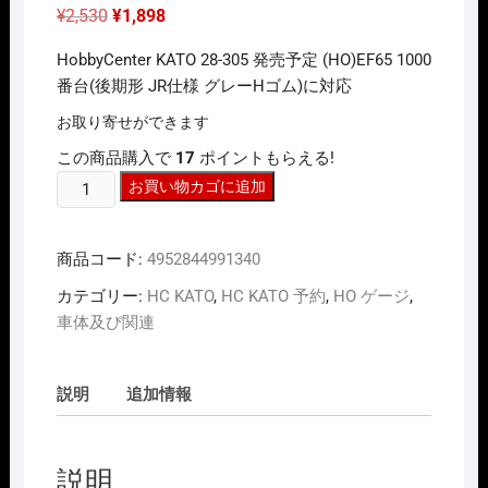
元
現
¥
2,530
¥
1,898
の
在
価
の
HobbyCenter KATO 28-305 発売予定 (HO)EF65 1000
格
価
は
格
番台(後期形 JR仕様 グレーHゴム)に対応
¥2,530
は
で
¥1,898
お取り寄せができます
し
で
た。
す。
この商品購入で
17
ポイントもらえる!
HO
お買い物カゴに追加
ｹﾞ
ｰ
商品コード:
4952844991340
ｼﾞ
ﾎ
カテゴリー:
HC KATO
,
HC KATO 予約
,
HO ゲージ
,
ﾋﾞ
車体及び関連
ｰ
ｾ
ﾝ
説明
追加情報
ﾀ
ｰ
ｶ
説明