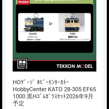
HOｹﾞｰｼﾞ ﾎﾋﾞｰｾﾝﾀｰｶﾄｰ
HobbyCenter KATO 28-305 EF65
1000 黒Hｺﾞﾑｶﾞﾗｽｾｯﾄ2026年9月
予定