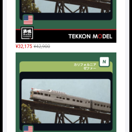
元
現
¥
32,175
¥
42,900
の
在
Nｹﾞ
価
の
格
価
は
格
¥42,900
は
で
¥32,175
し
で
た。
す。