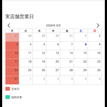
で
¥10,010
し
で
た。
す。
実店舗営業日
2026年 8月
月
火
水
木
金
土
日
27
28
29
30
31
1
2
3
4
5
6
7
8
9
10
11
12
13
14
15
16
17
18
19
20
21
22
23
24
25
26
27
28
29
30
31
1
2
3
4
5
6
定休日
臨時休業