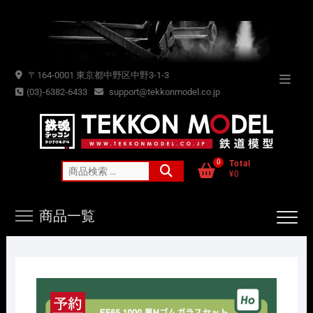
Skip
to
content
〒164-0001 東京都中野区中野3-1-3
Topba
(03)-6382-6433
support@tekkonmodel.co.jp
Menu
0
Total
検
¥0
索
対
商品一覧
象: