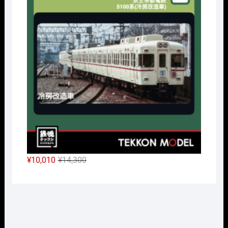
格
価
は
格
¥3,190
は
で
¥2,233
し
で
た。
す。
元
現
¥
10,010
¥
14,300
の
在
価
の
格
価
は
格
¥14,300
は