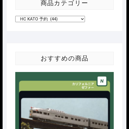
商品カテゴリー
年
9
月
予
定
個
おすすめの商品
Nｹﾞ