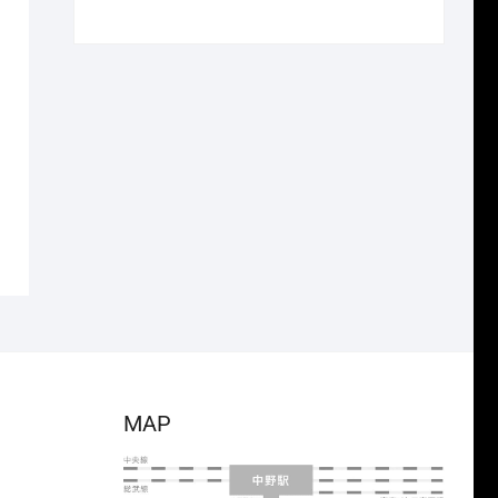
で
¥4,004
の
在
し
で
価
の
た。
す。
格
価
は
格
¥19,250
は
で
¥13,475
し
で
た。
す。
MAP