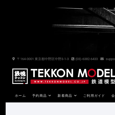
Skip
to
content
〒164-0001 東京都中野区中野3-1-3
(03)-6382-6433
suppor
ホーム
予約商品
新着商品
ご利用ガイド