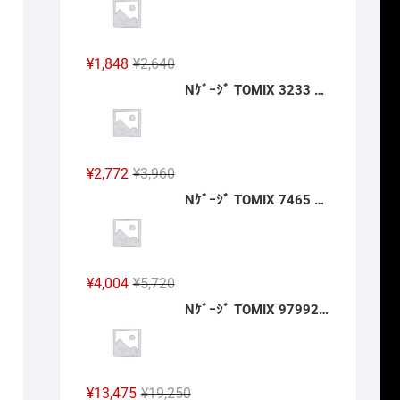
格
価
は
格
¥2,640
は
元
現
¥
1,848
¥
2,640
で
¥1,848
の
在
Nｹﾞｰｼﾞ TOMIX 3233 ﾜｲﾄﾞｶｰﾌﾞﾚｰﾙ用複線築堤C317·280-15(6個ｾｯﾄ) 2027年2月予定
し
で
価
の
た。
す。
格
価
は
格
¥2,640
は
元
現
¥
2,772
¥
3,960
で
¥1,848
の
在
Nｹﾞｰｼﾞ TOMIX 7465 ｷﾊ47-0形(JR四国色)(T) 2027年2月予定
し
で
価
の
た。
す。
格
価
は
格
¥3,960
は
元
現
¥
4,004
¥
5,720
で
¥2,772
の
在
Nｹﾞｰｼﾞ TOMIX 97992 特企 ｷﾊ120-0形(関西線･お茶の京都ﾗｯﾋﾟﾝｸﾞ車)ｾｯﾄ(2両) 2027年2月予定
し
で
価
の
た。
す。
格
価
は
格
¥5,720
は
元
現
¥
13,475
¥
19,250