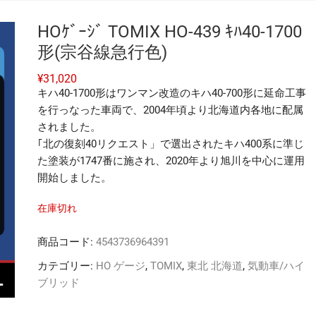
HOｹﾞｰｼﾞ TOMIX HO-439 ｷﾊ40-1700
形(宗谷線急行色)
¥
31,020
キハ40-1700形はワンマン改造のキハ40-700形に延命工事
を行っなった車両で、2004年頃より北海道内各地に配属
されました。
｢北の復刻40リクエスト」で選出されたキハ400系に準じ
た塗装が1747番に施され、2020年より旭川を中心に運用
開始しました。
在庫切れ
商品コード:
4543736964391
カテゴリー:
HO ゲージ
,
TOMIX
,
東北 北海道
,
気動車/ハイ
ブリッド