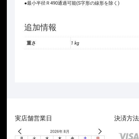
●最小半径Ｒ490通過可能(S字形の線形を除く)
追加情報
重さ
1 kg
実店舗営業日
決済方法
2026年 8月
月
火
水
木
金
土
日