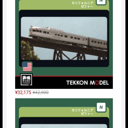
元
現
¥
32,175
¥
42,900
の
在
Nｹﾞ
価
の
格
価
は
格
¥42,900
は