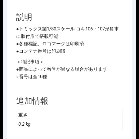
形
ｺ
説明
ﾝ
ﾃ
●トミックス製1/80スケール コキ106・107形貨車
ﾅ
に取付爪で搭載可能
(北
●各種標記、ロゴマークは印刷済
海
●コンテナ番号は印刷済
道
西
＜特記事項＞
濃
※商品によって番号が異なる場合があります
運
※番号は全10種
輸･
2
個
追加情報
入)
NEW
重さ
個
0.2 kg