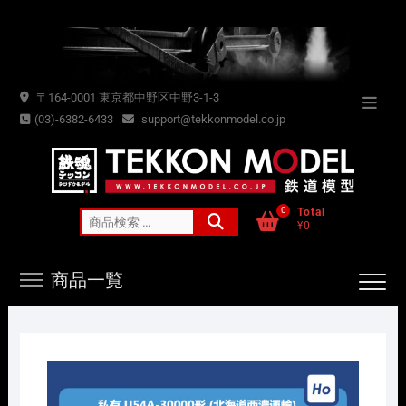
Skip
to
content
〒164-0001 東京都中野区中野3-1-3
Topba
(03)-6382-6433
support@tekkonmodel.co.jp
Menu
0
Total
検
¥0
索
対
商品一覧
象: