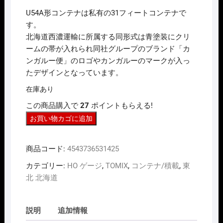
価
の
U54A形コンテナは私有の31フィートコンテナで
格
価
は
格
す。
¥3,300
は
北海道西濃運輸に所属する同形式は青塗装にクリ
で
¥2,970
し
で
ームの帯が入れられ同社グループのブランド「カ
た。
す。
ンガルー便」のロゴやカンガルーのマークが入っ
たデザインとなっています。
在庫あり
この商品購入で
27
ポイントもらえる!
HO
お買い物カゴに追加
ｹﾞ
ｰ
商品コード:
4543736531425
ｼﾞ
TOMIX
カテゴリー:
HO ゲージ
,
TOMIX
,
コンテナ/積載
,
東
HO-
北 北海道
3142
U54A-
説明
追加情報
30000