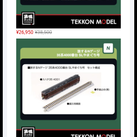
元
現
¥
26,950
¥
38,500
の
在
Nｹﾞ
価
の
格
価
は
格
¥38,500
は
で
¥26,950
し
で
た。
す。