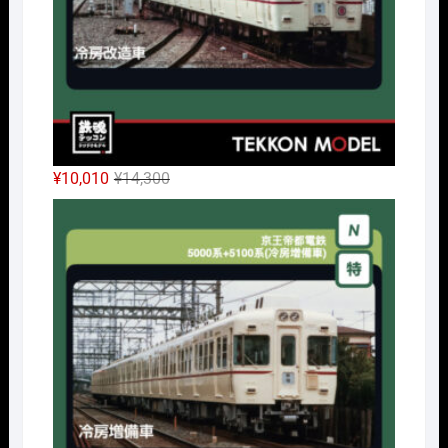
元
現
¥
10,010
¥
14,300
の
在
Nｹﾞ
価
の
格
価
は
格
¥14,300
は
で
¥10,010
し
で
た。
す。