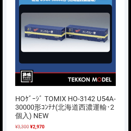
HOｹﾞｰｼﾞ TOMIX HO-3142 U54A-
30000形ｺﾝﾃﾅ(北海道西濃運輸･2
個入) NEW
元
現
¥
3,300
¥
2,970
の
在