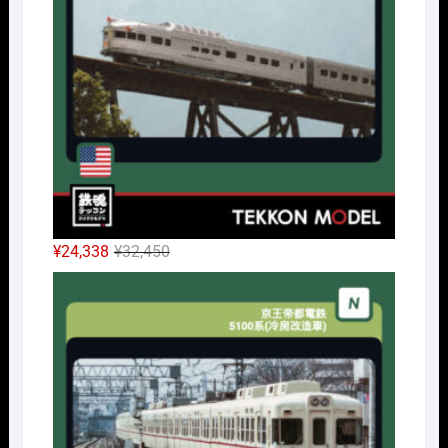
で
¥32,175
し
で
た。
す。
元
現
¥
24,338
¥
32,450
の
在
Nｹﾞ
価
の
格
価
は
格
¥32,450
は
で
¥24,338
し
で
た。
す。