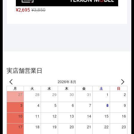
元
現
¥
2,695
¥
3,850
の
在
価
の
格
価
は
格
¥3,850
は
で
¥2,695
し
で
た。
す。
実店舗営業日
2026年 8月
月
火
水
木
金
土
日
27
28
29
30
31
1
2
3
4
5
6
7
8
9
10
11
12
13
14
15
16
17
18
19
20
21
22
23