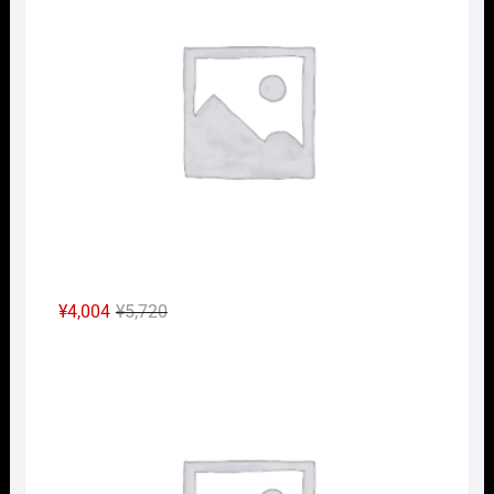
は
格
¥3,960
は
で
¥2,772
し
で
た。
す。
元
現
¥
4,004
¥
5,720
の
在
Nｹﾞ
価
の
格
価
は
格
¥5,720
は
で
¥4,004