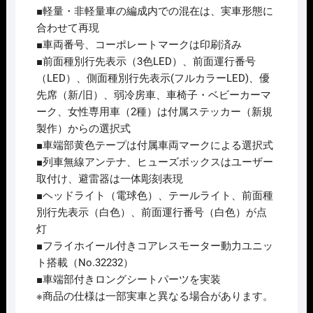
4
■軽量・非軽量車の編成内での混在は、実車形態に
両
合わせて再現
編
■車両番号、コーポレートマークは印刷済み
成
■前面種別行先表示（3色LED）、前面運行番号
ｾ
（LED）、側面種別行先表示(フルカラーLED)、優
ｯ
先席（新/旧）、弱冷房車、車椅子・ベビーカーマ
ﾄ
ーク、女性専用車（2種）は付属ステッカー（新規
(動
製作）からの選択式
力
■車端部黄色テープは付属車両マークによる選択式
付
■列車無線アンテナ、ヒューズボックスはユーザー
き)
取付け、避雷器は一体彫刻表現
2026
■ヘッドライト（電球色）、テールライト、前面種
年
別行先表示（白色）、前面運行番号（白色）が点
10
灯
月
■フライホイール付きコアレスモーター動力ユニッ
予
ト搭載（No.32232）
定
■車端部付きロングシートパーツを実装
個
※商品の仕様は一部実車と異なる場合があります。