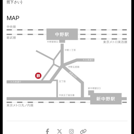
照下さい)
MAP
facebook
twitter
instagram
個