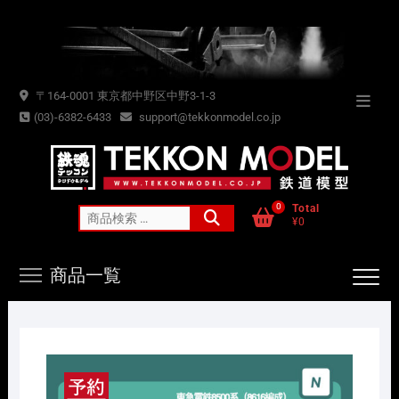
Skip
to
content
〒164-0001 東京都中野区中野3-1-3
Topba
(03)-6382-6433
support@tekkonmodel.co.jp
Menu
0
Total
検
¥0
索
対
商品一覧
象: