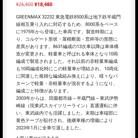
元
現
¥
26,400
¥
18,480
の
在
価
の
GREENMAX 32232 東急電鉄8500系は地下鉄半蔵門
格
価
は
格
線相互乗り入れに対応するため、8000系をベース
¥26,400
は
に1975年から登場した車両です。製造時期によ
で
¥18,480
し
で
り、コルゲート形状・屋根断面・窓枠等の形態に
た。
す。
差異があります。8631編成の13次車以降は車体構
造が変更され、軽量車と呼ばれる車体となり10両
編成で製造されました。それ以前の非軽量車編成
も10両編成化時にこの軽量車が増結され、10両化
に関連した複雑な編成組み換えにより、様々なパ
ターンで軽量・非軽量車が混在するようになり、
編成ごと特徴があります。
2003年からは、田園都市線～半蔵門線～東武伊勢
崎線（現東武スカイツリーライン）直通運転に伴
い、東武線内でも活躍しました。末期は車端部に
黄色テープが貼付され、後継車種の増備により
2023年1月に全車引退しました。
お取り寄せができます