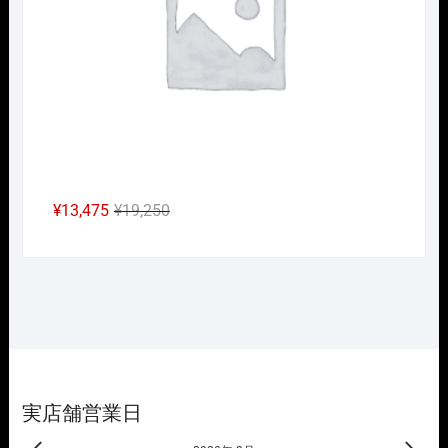
し
で
た。
す。
元
現
¥
13,475
¥
19,250
の
在
価
の
格
価
は
格
¥19,250
は
で
¥13,475
し
で
た。
す。
実店舗営業日