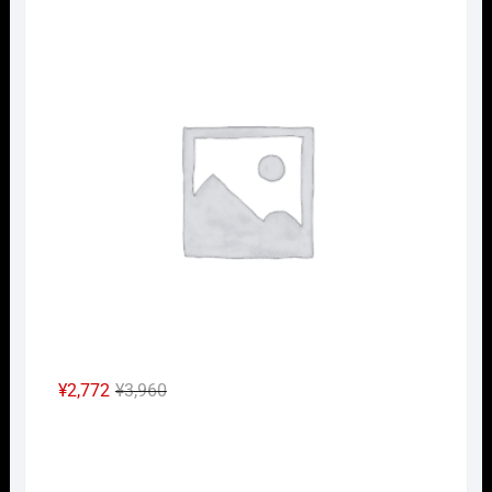
の
在
Nｹﾞ
価
の
格
価
は
格
¥2,640
は
で
¥1,848
し
で
た。
す。
元
現
¥
2,772
¥
3,960
の
在
Nｹﾞ
価
の
格
価