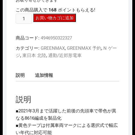
この商品購入で
168
ポイントもらえる!
N
お買い物カゴに追加
ｹﾞ
ｰ
商品コード:
4946950322327
ｼﾞ
GREENMAX
カテゴリー:
GREENMAX
,
GREENMAX 予約
,
N ゲー
32232
ジ
,
東日本 北陸
,
通勤/近郊形電車
東
急
電
説明
追加情報
鉄
8500
系
説明
(8616
編
■2021年3月まで活躍した前後の先頭車で帯色が異
成)
なる8616編成を製品化
基
■黄色テープは付属車両マークによる選択式で幅広
本
い年代に対応可能