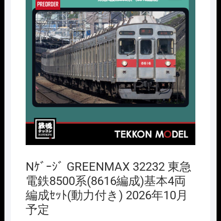
Nｹﾞｰｼﾞ GREENMAX 32232 東急
電鉄8500系(8616編成)基本4両
編成ｾｯﾄ(動力付き) 2026年10月
予定