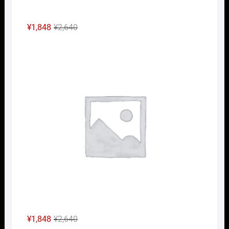
元
現
¥
1,848
¥
2,640
の
在
Nｹﾞ
価
の
格
価
は
格
¥2,640
は
で
¥1,848
し
で
た。
す。
元
現
¥
1,848
¥
2,640