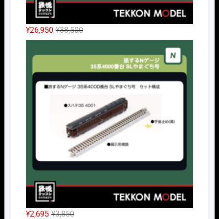
元
現
¥
26,950
¥
38,500
の
在
Nｹﾞ
価
の
格
価
は
格
¥38,500
は
で
¥26,950
し
で
た。
す。
元
現
¥
2,695
¥
3,850