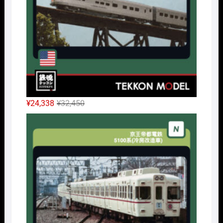
た。
す。
元
現
¥
24,338
¥
32,450
の
在
Nｹﾞ
価
の
格
価
は
格
¥32,450
は
で
¥24,338
し
で
た。
す。