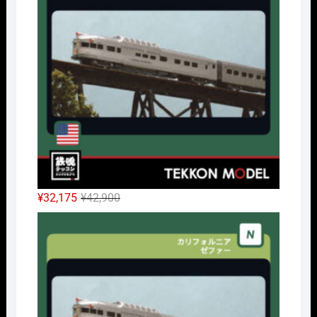
元
現
¥
32,175
¥
42,900
の
在
Nｹﾞ
価
の
格
価
は
格
¥42,900
は
で
¥32,175
し
で