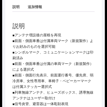
京
ﾒ
説明
追加情報
ﾄ
ﾛ
05
説明
系
(13
■アンテナ増設後の屋根を再現
次
■前面・側面車番は付属車両マーク（新規製作）よ
車)
りお好みのものを選択可能
基
■シンボルマーク、コミュニケーションマークは印
本
刷済み
4
■前面・側面車番は付属の車両マーク（新規製作）
両
による選択式
編
■前面・側面行先表示、前面運行番号、優先席、弱
成
冷房車、女性専用車、車椅子・ベビーカーマーク
ｾ
は付属ステッカー選択式
ｯ
■列車無線アンテナ、ヒューズボックス、誘導無線
ﾄ
アンテナはユーザー取付け
(動
■信号炎管、避雷器は一体彫刻表現