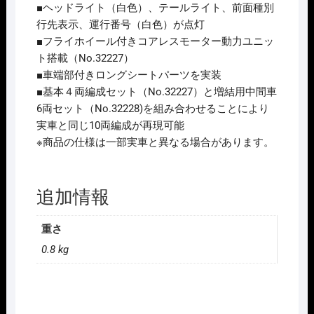
力
■ヘッドライト（白色）、テールライト、前面種別
付
行先表示、運行番号（白色）が点灯
き)
■フライホイール付きコアレスモーター動力ユニッ
2026
ト搭載（No.32227）
年
■車端部付きロングシートパーツを実装
10
■基本４両編成セット（No.32227）と増結用中間車
月
6両セット（No.32228)を組み合わせることにより
予
実車と同じ10両編成が再現可能
定
※商品の仕様は一部実車と異なる場合があります。
個
追加情報
重さ
0.8 kg