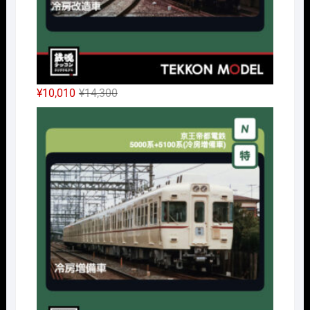
元
現
¥
10,010
¥
14,300
の
在
Nｹﾞ
価
の
格
価
は
格
¥14,300
は
で
¥10,010
し
で
た。
す。