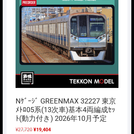
Nｹﾞｰｼﾞ GREENMAX 32227 東京
ﾒﾄﾛ05系(13次車)基本4両編成ｾｯ
ﾄ(動力付き) 2026年10月予定
元
現
¥
27,720
¥
19,404
の
在