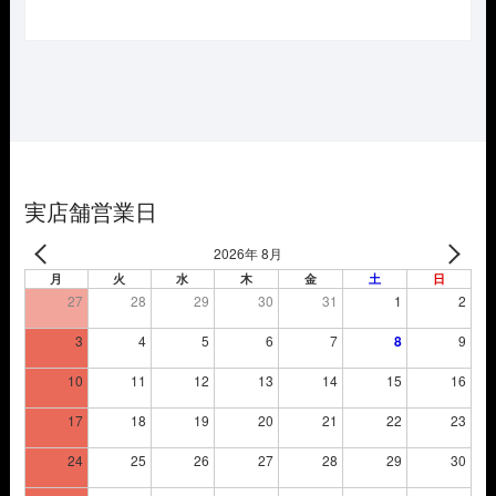
の
在
価
の
格
価
は
格
¥3,850
は
で
¥2,695
し
で
た。
す。
実店舗営業日
2026年 8月
月
火
水
木
金
土
日
27
28
29
30
31
1
2
3
4
5
6
7
8
9
10
11
12
13
14
15
16
17
18
19
20
21
22
23
24
25
26
27
28
29
30