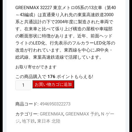
価
の
GREENMAX 32227 東京メトロ05系の13次車（第40
格
価
は
格
～43編成）は直通乗り入れ先の東葉高速鉄道2000
¥27,720
は
系と共通設計の下で2004年度に製造された車両で
で
¥19,404
し
で
す。在来車と比べて張り上げ構造の屋根や車端部
た。
す。
の断面形状に特徴があります。近年、前面ヘッド
ライトのLED化、行先表示のフルカラーLED化等の
改造が行われています。東西線を中心にJR中央・
総武線、東葉高速鉄道線で活躍しています。
お取り寄せができます
この商品購入で
176
ポイントもらえる!
N
お買い物カゴに追加
ｹﾞ
ｰ
商品コード:
4946950322273
ｼﾞ
GREENMAX
カテゴリー:
GREENMAX
,
GREENMAX 予約
,
N ゲー
32227
ジ
,
地下鉄
,
東日本 北陸
東