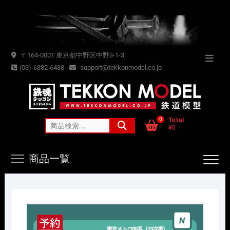
Skip
to
content
〒164-0001 東京都中野区中野3-1-3
Topba
(03)-6382-6433
support@tekkonmodel.co.jp
Menu
0
Total
検
¥0
索
対
商品一覧
象: