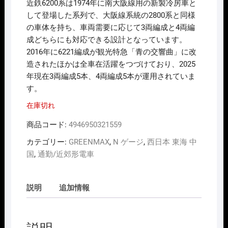
近鉄6200系は1974年に南大阪線用の新製冷房車と
して登場した系列で、大阪線系統の2800系と同様
の車体を持ち、車両需要に応じて3両編成と4両編
成どちらにも対応できる設計となっています。
2016年に6221編成が観光特急「青の交響曲」に改
造されたほかは全車在活躍をつづけており、2025
年現在3両編成5本、4両編成5本が運用されていま
す。
在庫切れ
商品コード:
4946950321559
カテゴリー:
GREENMAX
,
N ゲージ
,
西日本 東海 中
国
,
通勤/近郊形電車
説明
追加情報