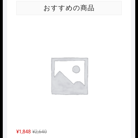
おすすめの商品
Nｹﾞ
元
現
¥
1,848
¥
2,640