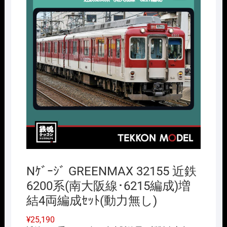
Nｹﾞｰｼﾞ GREENMAX 32155 近鉄
6200系(南大阪線･6215編成)増
結4両編成ｾｯﾄ(動力無し)
¥
25,190