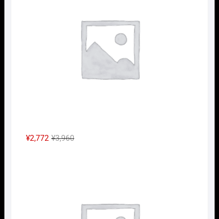
は
格
¥2,640
は
で
¥1,848
し
で
た。
す。
元
現
¥
2,772
¥
3,960
の
在
Nｹﾞ
価
の
格
価
は
格
¥3,960
は
で
¥2,772