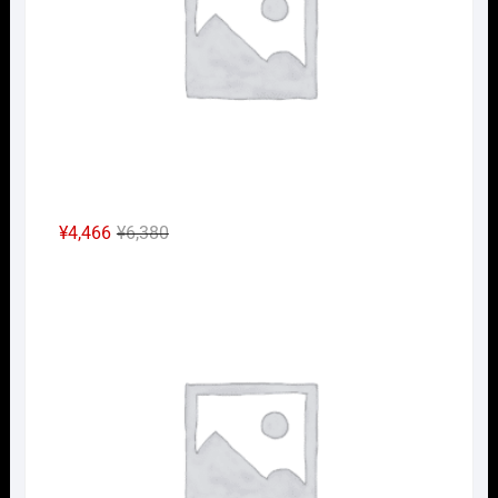
し
で
た。
す。
元
現
¥
4,466
¥
6,380
の
在
Nｹﾞ
価
の
格
価
は
格
¥6,380
は
で
¥4,466
し
で
た。
す。