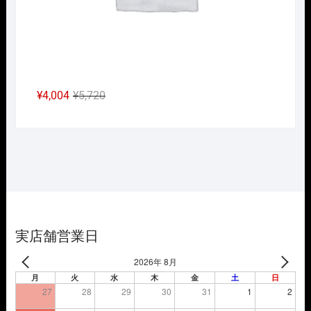
元
現
¥
4,004
¥
5,720
の
在
価
の
格
価
は
格
¥5,720
は
で
¥4,004
し
で
た。
す。
実店舗営業日
2026年 8月
月
火
水
木
金
土
日
27
28
29
30
31
1
2