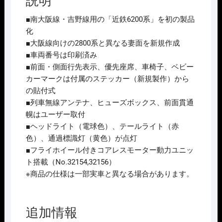
説明
■南大阪線・吉野線用の「近鉄6200系」を初の製品
化
■大阪線向けの2800系と異なる妻面を新規作成
■車両番号は印刷済み
■前面・側面行先表示、優先座席、車椅子、ベビー
カーマークは付属のステッカー（新規製作）から
の貼付式
■列車無線アンテナ、ヒューズボックス、前面貫通
幌はユーザー取付
■ヘッドライト（電球色）、テールライト（赤
色）、通過標識灯（黄色）が点灯
■フライホイール付きコアレスモーター動力ユニッ
ト搭載（No.32154,32156）
※商品の仕様は一部実車と異なる場合があります。
追加情報