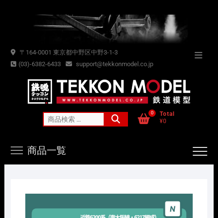
Skip
to
content
〒164-0001 東京都中野区中野3-1-3
Topba
(03)-6382-6433
support@tekkonmodel.co.jp
Menu
0
Total
検
¥0
索
対
商品一覧
象: