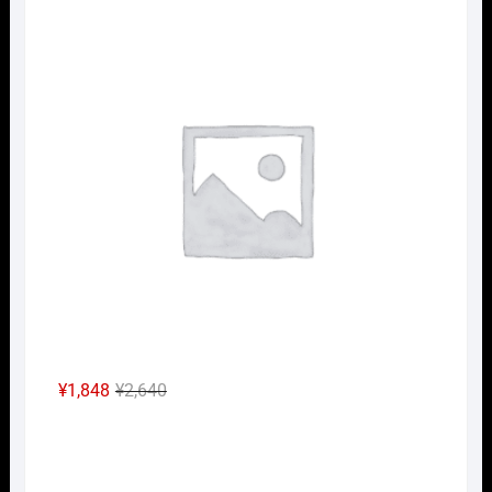
の
在
Nｹﾞ
価
の
格
価
は
格
¥2,640
は
で
¥1,848
し
で
た。
す。
元
現
¥
1,848
¥
2,640
の
在
Nｹﾞ
価
の
格
価