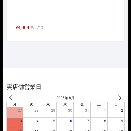
元
現
¥
4,004
¥
5,720
の
在
価
の
格
価
は
格
¥5,720
は
で
¥4,004
し
で
た。
す。
実店舗営業日
2026年 8月
月
火
水
木
金
土
日
27
28
29
30
31
1
2
3
4
5
6
7
8
9