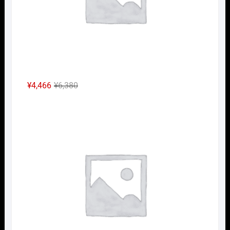
元
現
¥
4,466
¥
6,380
の
在
Nｹﾞ
価
の
格
価
は
格
¥6,380
は
で
¥4,466
し
で
た。
す。