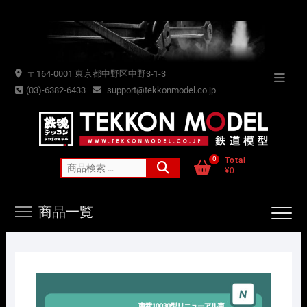
Skip
to
content
〒164-0001 東京都中野区中野3-1-3
Topba
(03)-6382-6433
support@tekkonmodel.co.jp
Menu
0
Total
検
¥0
索
対
商品一覧
象: