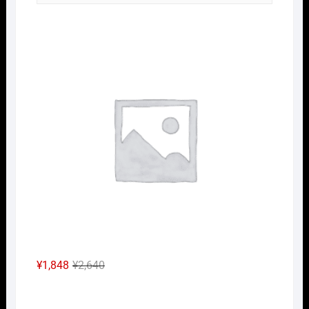
Nｹﾞ
元
現
¥
1,848
¥
2,640
の
在
Nｹﾞ
価
の