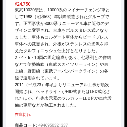
¥
24,750
東武10030型は、10000系のマイナーチェンジ車と
して1988（昭和63）年以降製造されたグループで
す。正面形状が8000系リニューアル車に近似のデ
ザインに変更され、台車もボルスタレス式となり
ました。車体もコルゲート車体からビードプレス
車体への変更され、外板がステンレスの光沢を抑
えたダルフィニッシュ仕上げとなりました。
2・4・6・10両の固定編成があり、他系列との併結
などで伊勢崎線（東武スカイツリーライン）や東
上線、野田線（東武アーバンパークライン）の各
線で運用されています。
2011（平成23）年頃よりリニューアル工事が順次
開始され、ヘッドライトがHID式またはLED式化さ
れたほか、行先表示器のフルカラーLED化や車内設
備の更新などが施工されました。
在庫切れ
商品コード:
4946950321337