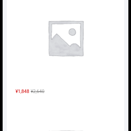
格
価
は
格
¥2,640
は
で
¥1,848
し
で
た。
す。
元
現
¥
1,848
¥
2,640
の
在
Nｹﾞ
価
の
格
価
は
格
¥2,640
は