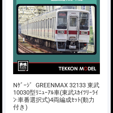
Nｹﾞｰｼﾞ GREENMAX 32133 東武
10030型ﾘﾆｭｰｱﾙ車(東武ｽｶｲﾂﾘｰﾗｲ
ﾝ·車番選択式)4両編成ｾｯﾄ(動力
付き)