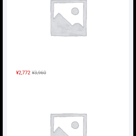
で
¥1,848
し
で
た。
す。
元
現
¥
2,772
¥
3,960
の
在
Nｹﾞ
価
の
格
価
は
格
¥3,960
は
で
¥2,772
し
で
た。
す。