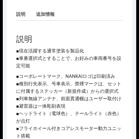
説明
追加情報
説明
■現在活躍する通常塗装を製品化
■車番選択式とすることで、お好みの車両番号を設
定可能
■コーポレートマーク、NANKAIロゴは印刷済み
■種別行先表示、号車表示、禁煙マークは、セット
に付属するステッカー（新規作成）からの選択式
■列車無線アンテナ、前面貫通幌はユーザー取付け
■避雷器は一体彫刻表現
■ヘッドライト（電球色）、テールライト（赤色）
が点灯
■フライホイール付きコアレスモーター動力ユニッ
ト搭載