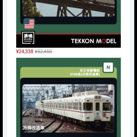
元
現
¥
24,338
¥
32,450
の
在
Nｹﾞ
価
の
格
価
は
格
¥32,450
は
で
¥24,338
し
で
た。
す。