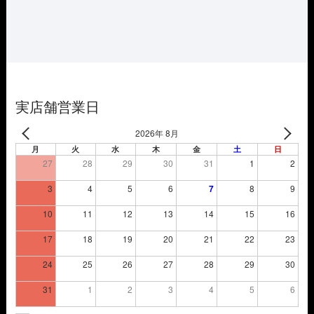
格
価
は
格
¥3,850
は
で
¥2,695
し
で
た。
す。
実店舗営業日
2026年 8月
月
火
水
木
金
土
日
27
28
29
30
31
1
2
3
4
5
6
7
8
9
10
11
12
13
14
15
16
17
18
19
20
21
22
23
24
25
26
27
28
29
30
31
1
2
3
4
5
6