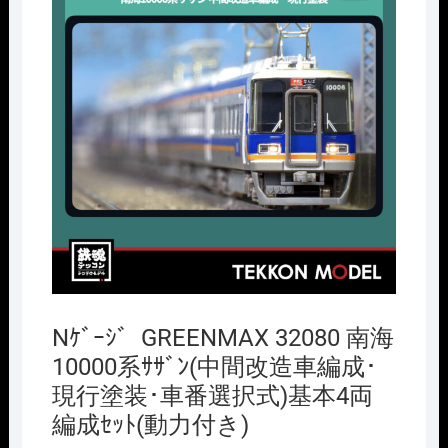
Nｹﾞｰｼﾞ GREENMAX 32080 南海
10000系ｻｻﾞﾝ(中間改造車編成･
現行塗装･車番選択式)基本4両
編成ｾｯﾄ(動力付き)