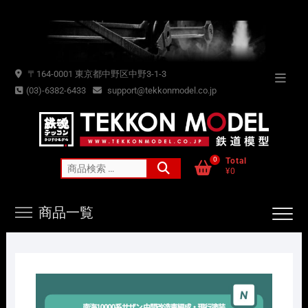
Skip
to
content
〒164-0001 東京都中野区中野3-1-3
Topba
(03)-6382-6433
support@tekkonmodel.co.jp
Menu
0
Total
検
¥0
索
対
商品一覧
象: