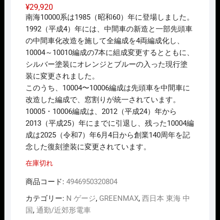
¥
29,920
南海10000系は1985（昭和60）年に登場しました。
1992（平成4）年には、中間車の新造と一部先頭車
の中間車化改造を施して全編成を4両編成化し、
10004～10010編成の7本に組成変更するとともに、
シルバー塗装にオレンジとブルーの入った現行塗
装に変更されました。
このうち、10004〜10006編成は先頭車を中間車に
改造した編成で、窓割りが統一されています。
10005・10006編成は、2012（平成24）年から
2013（平成25）年にまでに引退し、残った10004編
成は2025（令和7）年6月4日から創業140周年を記
念した復刻塗装に変更されています。
在庫切れ
商品コード:
4946950320804
カテゴリー:
N ゲージ
,
GREENMAX
,
西日本 東海 中
国
,
通勤/近郊形電車