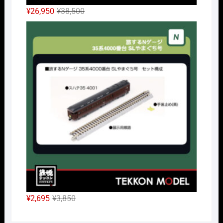
元
現
¥
26,950
¥
38,500
の
在
Nｹﾞ
価
の
格
価
は
格
¥38,500
は
で
¥26,950
し
で
た。
す。
元
現
¥
2,695
¥
3,850
の
在
価
の