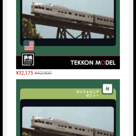
元
現
¥
32,175
¥
42,900
の
在
Nｹﾞ
価
の
格
価
は
格
¥42,900
は
で
¥32,175
し
で
た。
す。