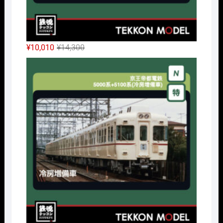
元
現
¥
10,010
¥
14,300
の
在
Nｹﾞ
価
の
格
価
は
格
¥14,300
は
で
¥10,010
し
で
た。
す。