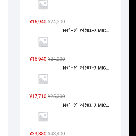
格
価
は
格
¥7,150
は
元
現
¥
16,940
¥
24,200
で
¥5,005
の
在
Nｹﾞｰｼﾞ ﾏｲｸﾛｴｰｽ MICROACE A6882 南海20000系 特急こうや号 登場時 4両セット 2027年予定
し
で
価
の
た。
す。
格
価
は
格
¥24,200
は
元
現
¥
16,940
¥
24,200
で
¥16,940
の
在
Nｹﾞｰｼﾞ ﾏｲｸﾛｴｰｽ MICROACE A5823 E751系 特急「スーパーつがる」4両セット 2027年予定
し
で
価
の
た。
す。
格
価
は
格
¥24,200
は
元
現
¥
17,710
¥
25,300
で
¥16,940
の
在
Nｹﾞｰｼﾞ ﾏｲｸﾛｴｰｽ MICROACE A2262 伊豆急2100系 5次車「アルファ・リゾート21」登場時 8両セット 2027年予定
し
で
価
の
た。
す。
格
価
は
格
¥25,300
は
元
現
¥
33,880
¥
48,400