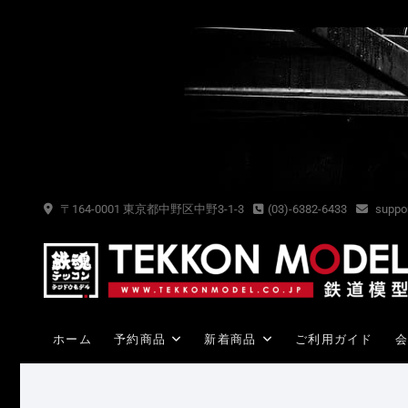
Skip
to
content
〒164-0001 東京都中野区中野3-1-3
(03)-6382-6433
suppor
ホーム
予約商品
新着商品
ご利用ガイド