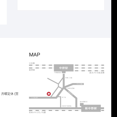
で
¥17,710
の
在
し
で
価
の
た。
す。
格
価
は
格
¥48,400
は
で
¥33,880
し
で
た。
す。
MAP
00 月曜定休 (営