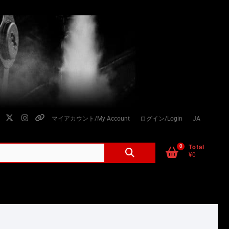
facebook
twitter
instagram
個
マイアカウント/My Account
ログイン/Login
JA
人
情
0
検
Total
¥0
索
報
対
の
象:
取
り
扱