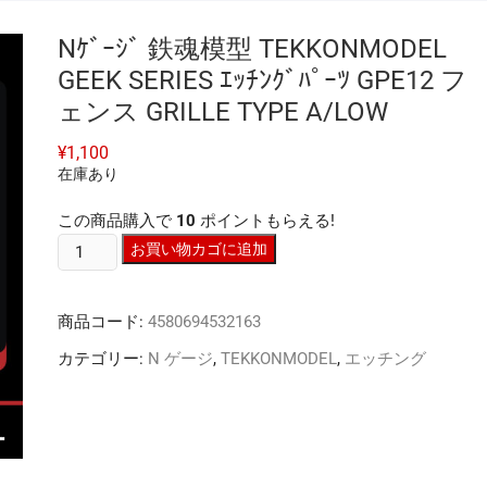
Nｹﾞｰｼﾞ 鉄魂模型 TEKKONMODEL
GEEK SERIES ｴｯﾁﾝｸﾞﾊﾟｰﾂ GPE12 フ
ェンス GRILLE TYPE A/LOW
¥
1,100
在庫あり
この商品購入で
10
ポイントもらえる!
N
お買い物カゴに追加
ｹﾞ
ｰ
商品コード:
4580694532163
ｼﾞ
鉄
カテゴリー:
N ゲージ
,
TEKKONMODEL
,
エッチング
魂
模
型
TEKKONMODEL
GEEK