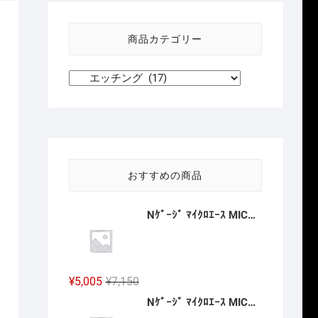
い
方
商品カテゴリー
針
おすすめの商品
Nｹﾞｰｼﾞ ﾏｲｸﾛｴｰｽ MICROACE A8388 MA`ｓチョイス JR九州 キハ186-1016 2027年予定
元
現
¥
5,005
¥
7,150
の
在
Nｹﾞｰｼﾞ ﾏｲｸﾛｴｰｽ MICROACE A6883 南海20000系 特急こうや号 昇圧後 4両セット 2027年予定
価
の