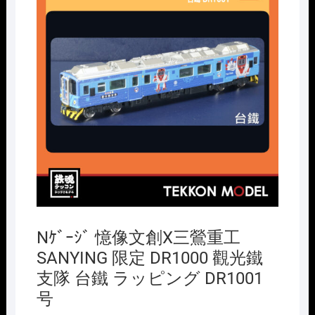
Nｹﾞｰｼﾞ 憶像文創X三鶯重工
SANYING 限定 DR1000 觀光鐵
支隊 台鐵 ラッピング DR1001
号