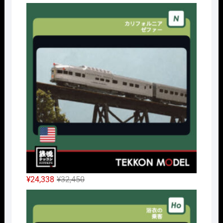
の
在
Nｹﾞ
価
の
格
価
は
格
¥42,900
は
で
¥32,175
し
で
た。
す。
元
現
¥
24,338
¥
32,450
の
在
HOｹ
価
の
格
価