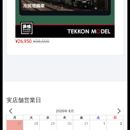
元
現
¥
26,950
¥
38,500
の
在
価
の
格
価
は
格
¥38,500
は
で
¥26,950
し
で
た。
す。
実店舗営業日
2026年 8月
月
火
水
木
金
土
日
27
28
29
30
31
1
2