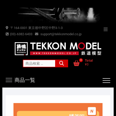
Skip
to
content
〒164-0001 東京都中野区中野3-1-3
Topba
(03)-6382-6433
support@tekkonmodel.co.jp
Menu
0
Total
検
¥0
索
対
商品一覧
象: