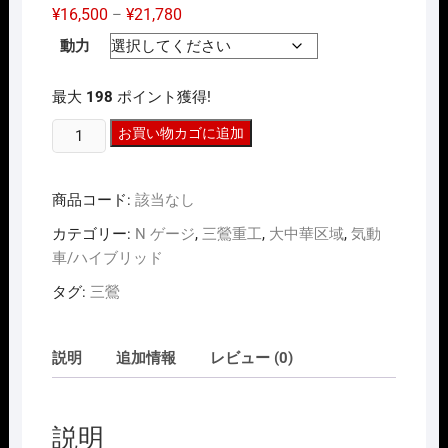
価
¥
16,500
¥
21,780
–
格
帯:
動力
¥16,500
–
¥21,780
最大
198
ポイント獲得!
N
お買い物カゴに追加
ｹﾞ
ｰ
商品コード:
該当なし
ｼﾞ
憶
カテゴリー:
N ゲージ
,
三鶯重工
,
大中華区域
,
気動
像
車/ハイブリッド
文
タグ:
三鶯
創
X
三
説明
追加情報
レビュー (0)
鶯
重
工
説明
SANYING