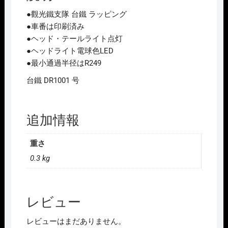
限
●觀光鐵支隊 台鐵 ラッピング
定
●車番は印刷済み
DR1000
●ヘッド・テールライト点灯
觀
●ヘッドライト電球色LED
光
●最小通過半径はR249
鐵
台鐵 DR1001 号
支
隊
台
追加情報
鐵
ラ
重さ
ッ
ピ
0.3 kg
ン
グ
DR1001
レビュー
号
個
レビューはまだありません。