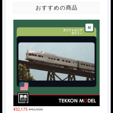
おすすめの商品
Nｹﾞ
元
現
¥
32,175
¥
42,900