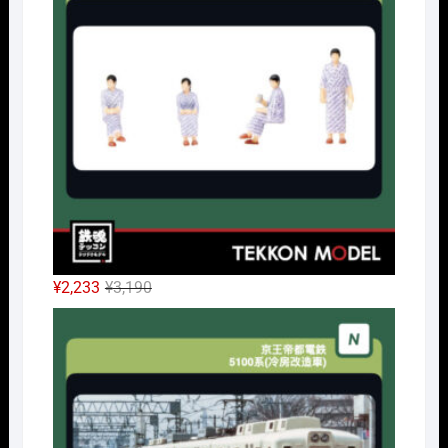
は
格
¥32,450
は
で
¥24,338
し
で
た。
す。
元
現
¥
2,233
¥
3,190
の
在
Nｹﾞ
価
の
格
価
は
格
¥3,190
は
で
¥2,233