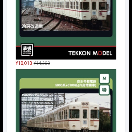
し
で
た。
す。
元
現
¥
10,010
¥
14,300
の
在
Nｹﾞ
価
の
格
価
は
格
¥14,300
は
で
¥10,010
し
で
た。
す。