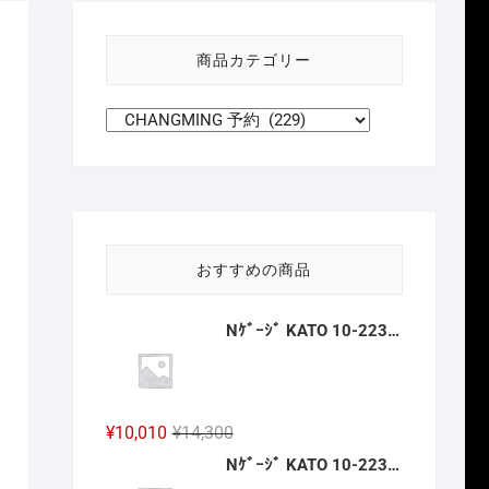
い
方
商品カテゴリー
針
おすすめの商品
Nｹﾞｰｼﾞ KATO 10-2236 京王帝都電鉄5100系(冷房改造車) 3両増結ｾｯﾄ 新製品 2026年12月予定
元
現
¥
10,010
¥
14,300
の
在
Nｹﾞｰｼﾞ KATO 10-2237 京王帝都電鉄5000系+5100系(冷房増備車) 7両ｾｯﾄ 【特別企画品】 新製品 2026年12月予定
価
の