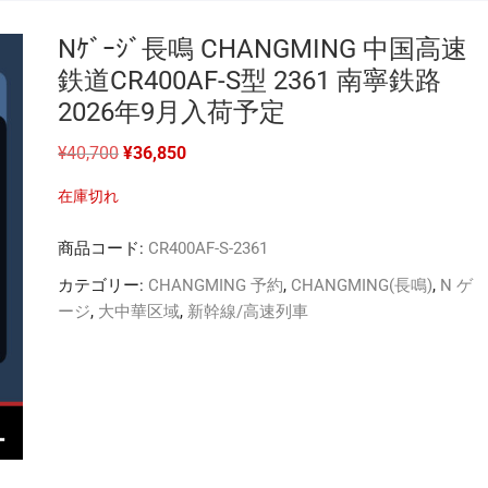
Nｹﾞｰｼﾞ長鳴 CHANGMING 中国高速
鉄道CR400AF-S型 2361 南寧鉄路
2026年9月入荷予定
元
現
¥
40,700
¥
36,850
の
在
価
の
在庫切れ
格
価
は
格
¥40,700
は
商品コード:
CR400AF-S-2361
で
¥36,850
し
で
た。
す。
カテゴリー:
CHANGMING 予約
,
CHANGMING(長鳴)
,
N ゲ
ージ
,
大中華区域
,
新幹線/高速列車