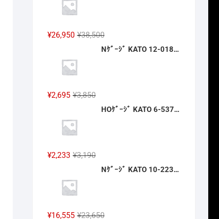
格
価
は
格
¥14,300
は
元
現
¥
26,950
¥
38,500
で
¥10,010
の
在
Nｹﾞｰｼﾞ KATO 12-018 旅するNｹﾞｰｼﾞ 35系4000番台 SLやまぐち号 新製品 2026年12月予定
し
で
価
の
た。
す。
格
価
は
格
¥38,500
は
元
現
¥
2,695
¥
3,850
で
¥26,950
の
在
HOｹﾞｰｼﾞ KATO 6-537 浴衣の乗客 新製品 2026年12月予定
し
で
価
の
た。
す。
格
価
は
格
¥3,850
は
元
現
¥
2,233
¥
3,190
で
¥2,695
の
在
Nｹﾞｰｼﾞ KATO 10-2235 京王帝都電鉄5000系(冷房改造車) 4両基本ｾｯﾄ 新製品 2026年12月予定
し
で
価
の
た。
す。
格
価
は
格
¥3,190
は
元
現
¥
16,555
¥
23,650