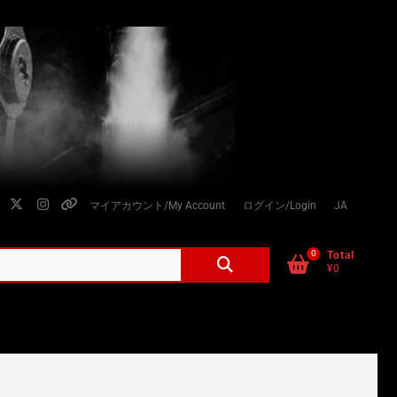
facebook
twitter
instagram
個
マイアカウント/My Account
ログイン/Login
JA
人
情
0
検
Total
¥0
索
報
対
の
象:
取
り
扱