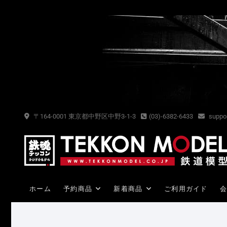
Skip
to
content
〒164-0001 東京都中野区中野3-1-3
(03)-6382-6433
suppor
ホーム
予約商品
新着商品
ご利用ガイド