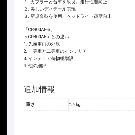
１. カプラーと台車を改良、走行性能向上
２. 美しいディテール表現
３. 新規金型を使用、ヘッドライト輝度向上
「CR400AF-S」
＜CR400AF＞との違い
1. 先頭車両の外観
2. 一等車と二等車のインテリア
3. インテリア荷物棚增設
4. 他の細部
追加情報
重さ
1.6 kg