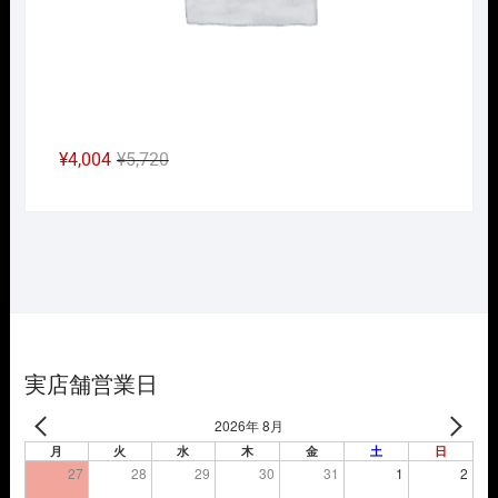
元
現
¥
4,004
¥
5,720
の
在
価
の
格
価
は
格
¥5,720
は
で
¥4,004
し
で
た。
す。
実店舗営業日
2026年 8月
月
火
水
木
金
土
日
27
28
29
30
31
1
2