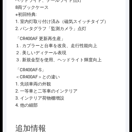
ヘッドライト、テールライト点灯
8両ブックケース
※初回特典:
1. 室内灯取り付け済み（磁気スイッチタイプ）
2. パンタグラフ「監測カメラ」点灯
「CR400AF 更新再生産」
１. カプラーと台車を改良、走行性能向上
２. 美しいディテール表現
３. 新規金型を使用、ヘッドライト輝度向上
「CR400AF-S」
＜CR400AF＞との違い
1. 先頭車両の外観
2. 一等車と二等車のインテリア
3. インテリア荷物棚增設
4. 他の細部
追加情報