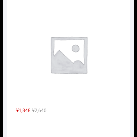
の
在
Nｹﾞ
価
の
格
価
は
格
¥2,640
は
で
¥1,848
し
で
た。
す。
元
現
¥
1,848
¥
2,640
の
在
Nｹﾞ
価
の
格
価