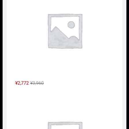
は
格
¥2,640
は
で
¥1,848
し
で
た。
す。
元
現
¥
2,772
¥
3,960
の
在
Nｹﾞ
価
の
格
価
は
格
¥3,960
は
で
¥2,772