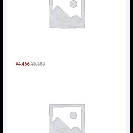
し
で
た。
す。
元
現
¥
4,466
¥
6,380
の
在
Nｹﾞ
価
の
格
価
は
格
¥6,380
は
で
¥4,466
し
で
た。
す。