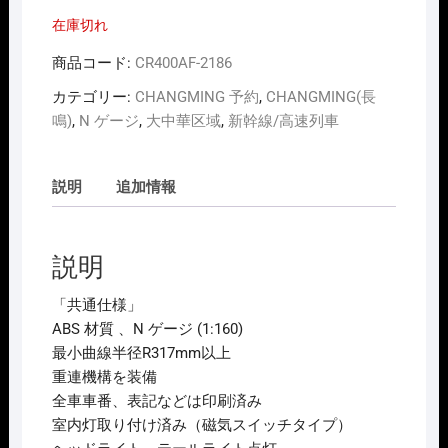
価
の
在庫切れ
格
価
は
格
¥36,300
は
商品コード:
CR400AF-2186
で
¥32,450
し
で
カテゴリー:
CHANGMING 予約
,
CHANGMING(長
た。
す。
鳴)
,
N ゲージ
,
大中華区域
,
新幹線/高速列車
説明
追加情報
説明
「共通仕様」
ABS 材質 、N ゲージ (1:160)
最小曲線半径R317mm以上
重連機構を装備
全車車番、表記などは印刷済み
室内灯取り付け済み（磁気スイッチタイプ）