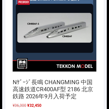
Nｹﾞｰｼﾞ長鳴 CHANGMING 中国
高速鉄道CR400AF型 2186 北京
鉄路 2026年9月入荷予定
元
現
¥
36,300
¥
32,450
の
在