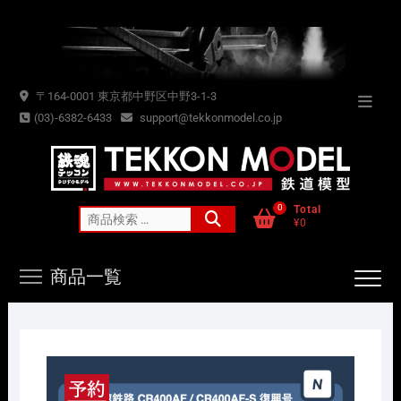
Skip
to
content
〒164-0001 東京都中野区中野3-1-3
Topba
(03)-6382-6433
support@tekkonmodel.co.jp
Menu
0
Total
検
¥0
索
対
商品一覧
象: