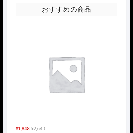
おすすめの商品
Nｹﾞ
元
現
¥
1,848
¥
2,640