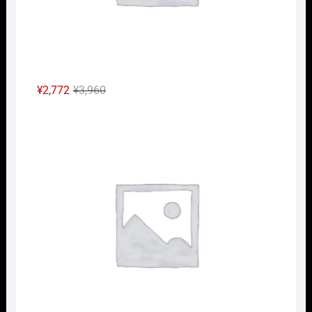
元
現
¥
2,772
¥
3,960
の
在
Nｹﾞ
価
の
格
価
は
格
¥3,960
は
で
¥2,772
し
で
た。
す。