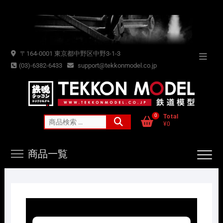
Skip
to
content
〒164-0001 東京都中野区中野3-1-3
Topba
(03)-6382-6433
support@tekkonmodel.co.jp
Menu
0
Total
検
¥0
索
対
商品一覧
象: