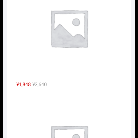
元
現
¥
1,848
¥
2,640
の
在
Nｹﾞ
価
の
格
価
は
格
¥2,640
は
で
¥1,848
し
で