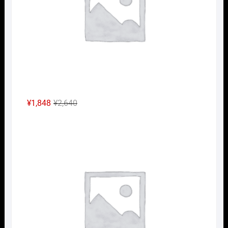
た。
す。
元
現
¥
1,848
¥
2,640
の
在
Nｹﾞ
価
の
格
価
は
格
¥2,640
は
で
¥1,848
し
で
た。
す。