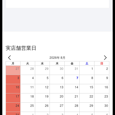
の
在
価
の
格
価
は
格
¥5,720
は
で
¥4,004
し
で
た。
す。
実店舗営業日
2026年 8月
月
火
水
木
金
土
日
27
28
29
30
31
1
2
3
4
5
6
7
8
9
10
11
12
13
14
15
16
17
18
19
20
21
22
23
24
25
26
27
28
29
30
31
1
2
3
4
5
6