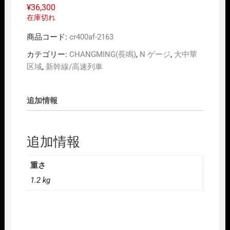
¥
36,300
在庫切れ
商品コード:
cr400af-2163
カテゴリー:
CHANGMING(長鳴)
,
N ゲージ
,
大中華
区域
,
新幹線/高速列車
追加情報
追加情報
重さ
1.2 kg