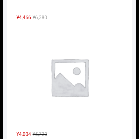
元
現
¥
4,466
¥
6,380
の
在
Nｹﾞ
価
の
格
価
は
格
¥6,380
は
で
¥4,466
し
で
た。
す。
元
現
¥
4,004
¥
5,720