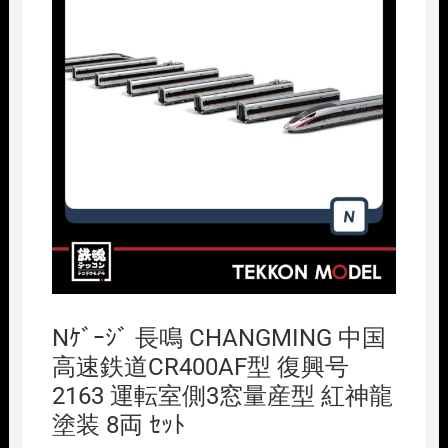
Nｹﾞｰｼﾞ 長鳴 CHANGMING 中国
高速鉄道CR400AF型 復興号
2163 運転室側3窓量産型 紅神龍
塗装 8両 ｾｯﾄ