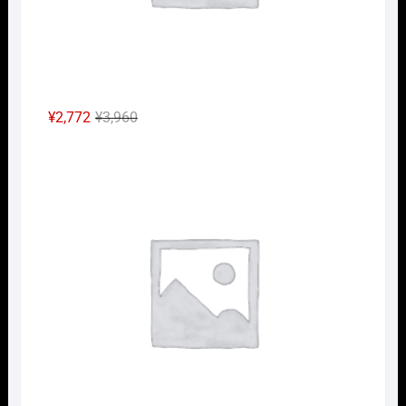
元
現
¥
2,772
¥
3,960
の
在
Nｹﾞ
価
の
格
価
は
格
¥3,960
は
で
¥2,772
し
で
た。
す。