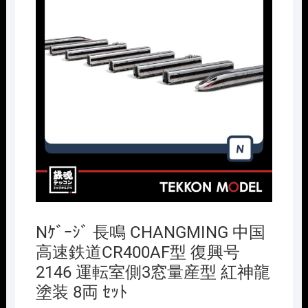
Nｹﾞｰｼﾞ 長鳴 CHANGMING 中国
高速鉄道CR400AF型 復興号
2146 運転室側3窓量産型 紅神龍
塗装 8両 ｾｯﾄ