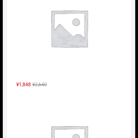
元
現
¥
1,848
¥
2,640
の
在
Nｹﾞ
価
の
格
価
は
格
¥2,640
は
で
¥1,848
し
で