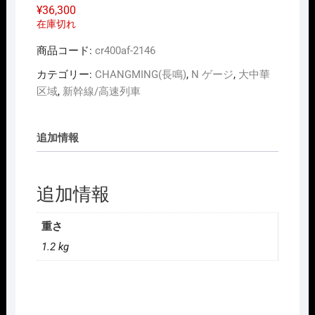
¥
36,300
在庫切れ
商品コード:
cr400af-2146
カテゴリー:
CHANGMING(長鳴)
,
N ゲージ
,
大中華
区域
,
新幹線/高速列車
追加情報
追加情報
重さ
1.2 kg