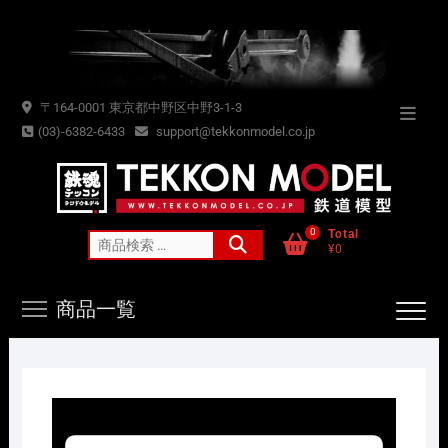
Skip
to
content
〒164-0001 東京都中野区中野3-1-3
Topba
(03)-6382-6433
support@tekkonmodel.co.jp
Menu
0
Total
検
¥0
索
対
商品一覧
象: