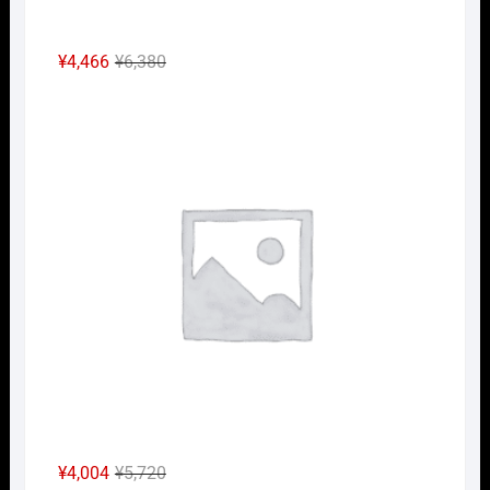
元
現
¥
4,466
¥
6,380
の
在
Nｹﾞ
価
の
格
価
は
格
¥6,380
は
で
¥4,466
し
で
た。
す。
元
現
¥
4,004
¥
5,720