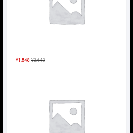
た。
す。
元
現
¥
1,848
¥
2,640
の
在
Nｹﾞ
価
の
格
価
は
格
¥2,640
は
で
¥1,848
し
で
た。
す。