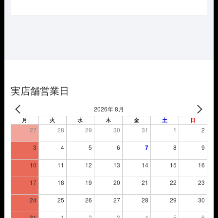
の
在
価
の
格
価
は
格
¥5,720
は
で
¥4,004
し
で
た。
す。
実店舗営業日
2026年 8月
月
火
水
木
金
土
日
27
28
29
30
31
1
2
3
4
5
6
7
8
9
10
11
12
13
14
15
16
17
18
19
20
21
22
23
24
25
26
27
28
29
30
31
1
2
3
4
5
6