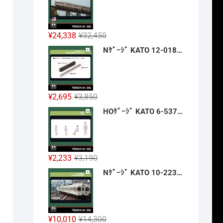
格
価
は
格
¥42,900
は
元
現
¥
24,338
¥
32,450
で
¥32,175
の
在
Nｹﾞｰｼﾞ KATO 12-018 旅するNｹﾞｰｼﾞ 35系4000番台 SLやまぐち号 新製品 2026年12月予定
し
で
価
の
た。
す。
格
価
は
格
¥32,450
は
元
現
¥
2,695
¥
3,850
で
¥24,338
の
在
HOｹﾞｰｼﾞ KATO 6-537 浴衣の乗客 新製品 2026年12月予定
し
で
価
の
た。
す。
格
価
は
格
¥3,850
は
元
現
¥
2,233
¥
3,190
で
¥2,695
の
在
Nｹﾞｰｼﾞ KATO 10-2236 京王帝都電鉄5100系(冷房改造車) 3両増結ｾｯﾄ 新製品 2026年12月予定
し
で
価
の
た。
す。
格
価
は
格
¥3,190
は
元
現
¥
10,010
¥
14,300