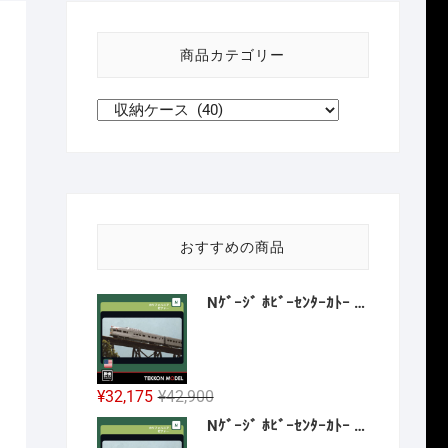
い
方
商品カテゴリー
針
おすすめの商品
Nｹﾞｰｼﾞ ﾎﾋﾞｰｾﾝﾀｰｶﾄｰ HobbyCenter KATO 106-059 ｶﾘﾌｫﾙﾆｱ･ｾﾞﾌｧｰ 8両増結ｾｯﾄ 2027年1月予定
元
現
¥
32,175
¥
42,900
の
在
Nｹﾞｰｼﾞ ﾎﾋﾞｰｾﾝﾀｰｶﾄｰ HobbyCenter KATO 106-058 E8A ｶﾘﾌｫﾙﾆｱ･ｾﾞﾌｧｰ 4両基本ｾｯﾄ 2026年12月予定
価
の