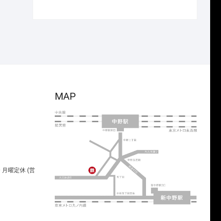
で
¥2,233
の
在
し
で
価
の
た。
す。
格
価
は
格
¥14,300
は
で
¥10,010
し
で
た。
す。
MAP
00 月曜定休 (営