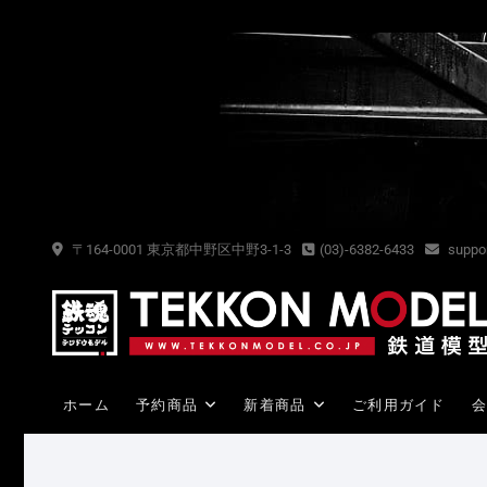
Skip
to
content
〒164-0001 東京都中野区中野3-1-3
(03)-6382-6433
suppor
ホーム
予約商品
新着商品
ご利用ガイド