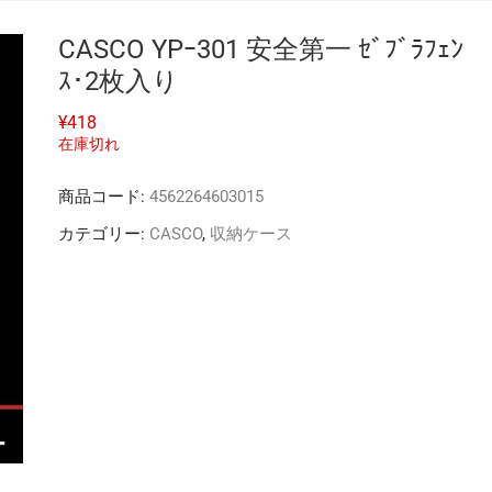
CASCO YPｰ301 安全第一 ｾﾞﾌﾞﾗﾌｪﾝ
ｽ･2枚入り
¥
418
在庫切れ
商品コード:
4562264603015
カテゴリー:
CASCO
,
収納ケース