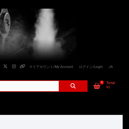
facebook
twitter
instagram
個
マイアカウント/My Account
ログイン/Login
JA
人
情
0
検
Total
¥0
索
報
対
の
象:
取
り
扱