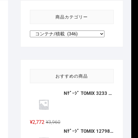
い
方
商品カテゴリー
針
おすすめの商品
Nｹﾞｰｼﾞ TOMIX 3233 ﾜｲﾄﾞｶｰﾌﾞﾚｰﾙ用複線築堤C317·280-15(6個ｾｯﾄ) 2027年2月予定
元
現
¥
2,772
¥
3,960
の
在
Nｹﾞｰｼﾞ TOMIX 12798 ﾜﾑ23000形(ｷｯﾄﾀｲﾌﾟ･3両分) 2027年2月予定
価
の