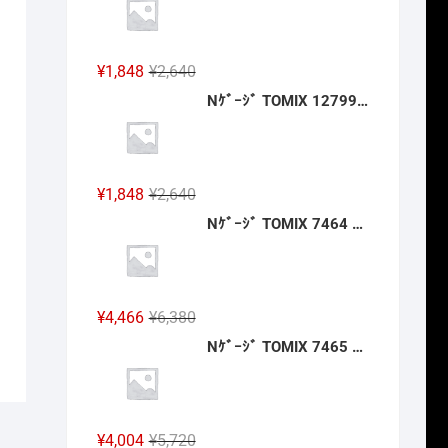
格
価
は
格
¥3,960
は
元
現
¥
1,848
¥
2,640
で
¥2,772
の
在
Nｹﾞｰｼﾞ TOMIX 12799 ﾜﾑ1･3500形(ｷｯﾄﾀｲﾌﾟ･3両分) 2027年2月予定
し
で
価
の
た。
す。
格
価
は
格
¥2,640
は
元
現
¥
1,848
¥
2,640
で
¥1,848
の
在
Nｹﾞｰｼﾞ TOMIX 7464 ｷﾊ40-2000形(JR四国色)(T) 2027年2月予定
し
で
価
の
た。
す。
格
価
は
格
¥2,640
は
元
現
¥
4,466
¥
6,380
で
¥1,848
の
在
Nｹﾞｰｼﾞ TOMIX 7465 ｷﾊ47-0形(JR四国色)(T) 2027年2月予定
し
で
価
の
た。
す。
格
価
は
格
¥6,380
は
元
現
¥
4,004
¥
5,720