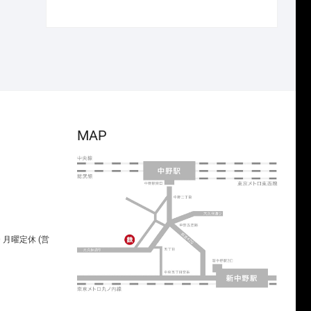
で
¥4,466
の
在
し
で
価
の
た。
す。
格
価
は
格
¥5,720
は
で
¥4,004
し
で
た。
す。
MAP
00 月曜定休 (営