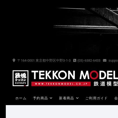
Skip
to
content
〒164-0001 東京都中野区中野3-1-3
(03)-6382-6433
suppor
ホーム
予約商品
新着商品
ご利用ガイド