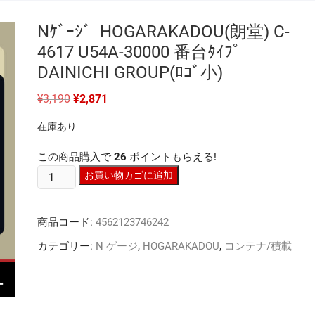
Nｹﾞｰｼﾞ HOGARAKADOU(朗堂) C-
4617 U54A-30000 番台ﾀｲﾌﾟ
DAINICHI GROUP(ﾛｺﾞ小)
元
現
¥
3,190
¥
2,871
の
在
価
の
在庫あり
格
価
は
格
¥3,190
は
この商品購入で
26
ポイントもらえる!
で
¥2,871
し
で
N
お買い物カゴに追加
た。
す。
ｹﾞ
ｰ
商品コード:
4562123746242
ｼﾞ
HOGARAKADOU(朗
カテゴリー:
N ゲージ
,
HOGARAKADOU
,
コンテナ/積載
堂)
C-
4617
U54A-