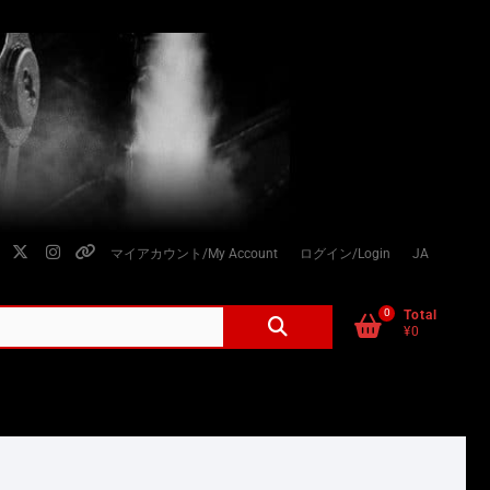
facebook
twitter
instagram
個
マイアカウント/My Account
ログイン/Login
JA
人
情
0
検
Total
¥0
索
報
対
の
象:
取
り
扱