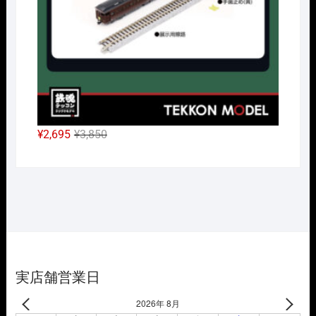
た。
す。
元
現
¥
2,695
¥
3,850
の
在
価
の
格
価
は
格
¥3,850
は
で
¥2,695
し
で
た。
す。
実店舗営業日
2026年 8月