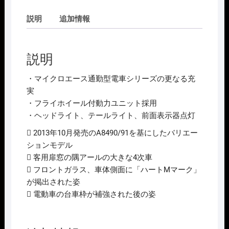
説明
追加情報
説明
・マイクロエース通勤型電車シリーズの更なる充
実
・フライホイール付動力ユニット採用
・ヘッドライト、テールライト、前面表示器点灯
 2013年10月発売のA8490/91を基にしたバリエー
ションモデル
 客用扉窓の隅アールの大きな4次車
 フロントガラス、車体側面に「ハートMマーク」
が掲出された姿
 電動車の台車枠が補強された後の姿