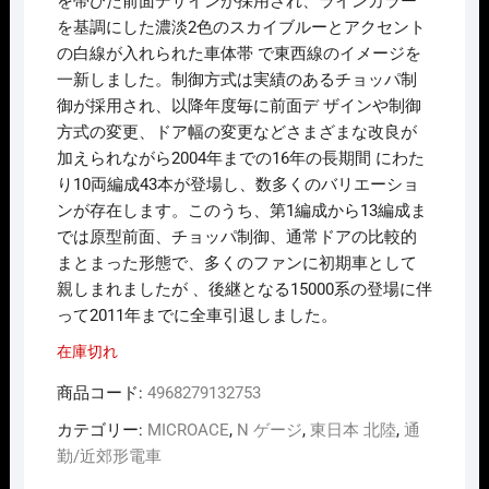
を帯びた前面デザインが採用され、ラインカラー
を基調にした濃淡2色のスカイブルーとアクセント
の白線が入れられた車体帯 で東西線のイメージを
一新しました。制御方式は実績のあるチョッパ制
御が採用され、以降年度毎に前面デ ザインや制御
方式の変更、ドア幅の変更などさまざまな改良が
加えられながら2004年までの16年の長期間 にわた
り10両編成43本が登場し、数多くのバリエーショ
ンが存在します。このうち、第1編成から13編成ま
では原型前面、チョッパ制御、通常ドアの比較的
まとまった形態で、多くのファンに初期車として
親しまれましたが 、後継となる15000系の登場に伴
って2011年までに全車引退しました。
在庫切れ
商品コード:
4968279132753
カテゴリー:
MICROACE
,
N ゲージ
,
東日本 北陸
,
通
勤/近郊形電車