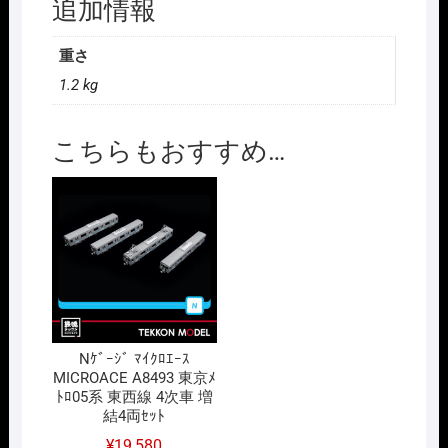
追加情報
重さ
1.2 kg
こちらもおすすめ…
Nｹﾞｰｼﾞ ﾏｲｸﾛｴｰｽ
MICROACE A8493 東京ﾒ
ﾄﾛ05系 東西線 4次車 増
結4両ｾｯﾄ
¥
19,580