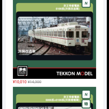
価
の
格
価
は
格
¥32,450
は
で
¥24,338
し
で
た。
す。
元
現
¥
10,010
¥
14,300
の
在
Nｹﾞ
価
の
格
価
は
格