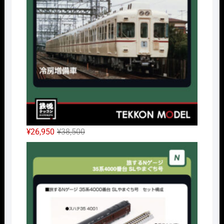
¥14,300
は
で
¥10,010
し
で
た。
す。
元
現
¥
26,950
¥
38,500
の
在
Nｹﾞ
価
の
格
価
は
格
¥38,500
は
で
¥26,950
し
で