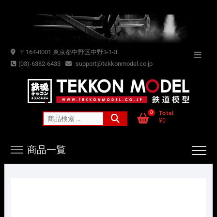
Skip
to
content
〒164-0001 東京都中野区中野3-1-3
Topba
(03)-6382-6433
support@tekkonmodel.co.jp
Menu
0
Total
検
¥0
索
対
商品一覧
象: