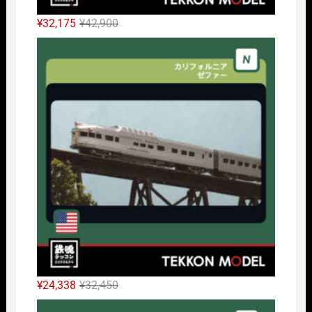
元
現
¥
32,175
¥
42,900
の
在
Nｹﾞ
価
の
格
価
は
格
¥42,900
は
で
¥32,175
し
で
た。
す。
元
現
¥
24,338
¥
32,450
の
在
Nｹﾞ