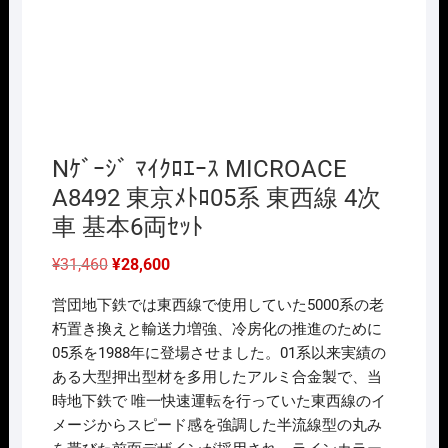
Nｹﾞｰｼﾞ ﾏｲｸﾛｴｰｽ MICROACE
A8492 東京ﾒﾄﾛ05系 東西線 4次
車 基本6両ｾｯﾄ
元
現
¥
31,460
¥
28,600
の
在
価
の
営団地下鉄では東西線で使用していた5000系の老
格
価
は
格
朽置き換えと輸送力増強、冷房化の推進のために
¥31,460
は
05系を1988年に登場させました。01系以来実績の
で
¥28,600
し
で
ある大型押出型材を多用したアルミ合金製で、当
た。
す。
時地下鉄で 唯一快速運転を行っていた東西線のイ
メージからスピード感を強調した半流線型の丸み