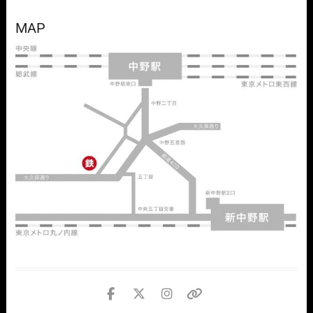
MAP
facebook
twitter
instagram
個
人