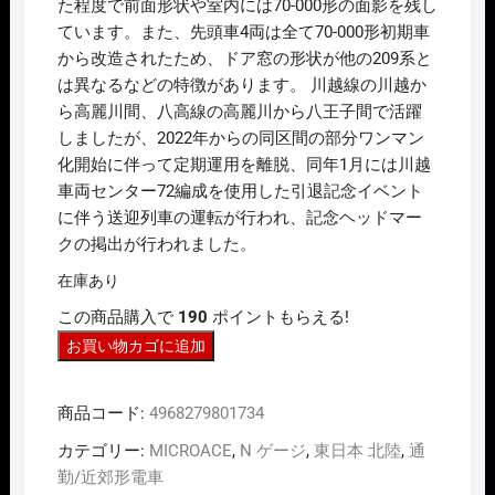
た程度で前面形状や室内には70-000形の面影を残し
ています。また、先頭車4両は全て70-000形初期車
から改造されたため、ドア窓の形状が他の209系と
は異なるなどの特徴があります。 川越線の川越か
ら高麗川間、八高線の高麗川から八王子間で活躍
しましたが、2022年からの同区間の部分ワンマン
化開始に伴って定期運用を離脱、同年1月には川越
車両センター72編成を使用した引退記念イベント
に伴う送迎列車の運転が行われ、記念ヘッドマー
クの掲出が行われました。
在庫あり
この商品購入で
190
ポイントもらえる!
N
お買い物カゴに追加
ｹﾞ
ｰ
商品コード:
4968279801734
ｼﾞ
ﾏ
カテゴリー:
MICROACE
,
N ゲージ
,
東日本 北陸
,
通
ｲ
勤/近郊形電車