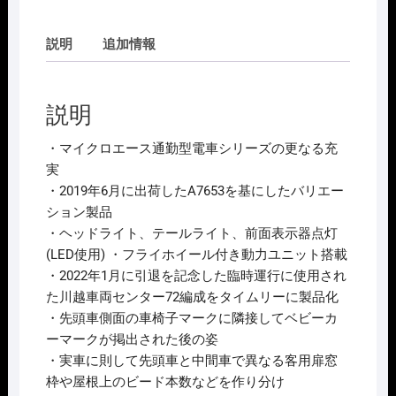
ｸ
ﾛ
説明
追加情報
ｴ
ｰ
ｽ
説明
MICROACE
A7666
・マイクロエース通勤型電車シリーズの更なる充
209
実
系
・2019年6月に出荷したA7653を基にしたバリエー
3100
ション製品
番
・ヘッドライト、テールライト、前面表示器点灯
代
(LED使用) ・フライホイール付き動力ユニット搭載
川
・2022年1月に引退を記念した臨時運行に使用され
越･
た川越車両センター72編成をタイムリーに製品化
八
・先頭車側面の車椅子マークに隣接してベビーカ
高
ーマークが掲出された後の姿
線
・実車に則して先頭車と中間車で異なる客用扉窓
(ﾊ
枠や屋根上のビード本数などを作り分け
ｴ