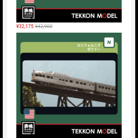
元
現
¥
32,175
¥
42,900
の
在
Nｹﾞ
価
の
格
価
は
格
¥42,900
は
で
¥32,175
し
で
た。
す。