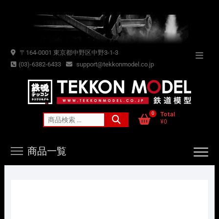
Skip
to
content
〒164-0001 東京都中野区中野3-1-3
Topba
(03)-6382-6433
support@tekkonmodel.co.jp
Menu
0
Total
検
¥0
索
対
商品一覧
象: