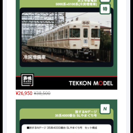
格
価
は
格
¥14,300
は
で
¥10,010
し
で
た。
す。
元
現
¥
26,950
¥
38,500
の
在
Nｹﾞ
価
の
格
価
は
格
¥38,500
は