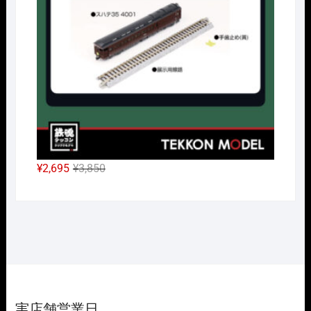
で
¥26,950
し
で
た。
す。
元
現
¥
2,695
¥
3,850
の
在
価
の
格
価
は
格
¥3,850
は
で
¥2,695
し
で
た。
す。
実店舗営業日