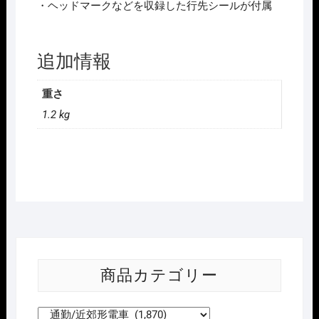
・ヘッドマークなどを収録した行先シールが付属
72
編
成)
追加情報
4
両
重さ
ｾ
ｯ
1.2 kg
ﾄ
個
商品カテゴリー