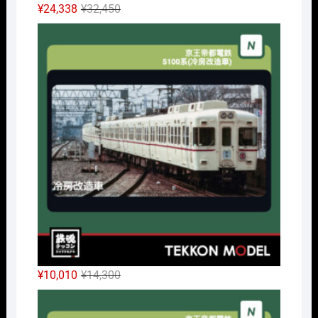
元
現
¥
24,338
¥
32,450
の
在
Nｹﾞ
価
の
格
価
は
格
¥32,450
は
で
¥24,338
し
で
た。
す。
元
現
¥
10,010
¥
14,300
の
在
Nｹﾞ
価
の