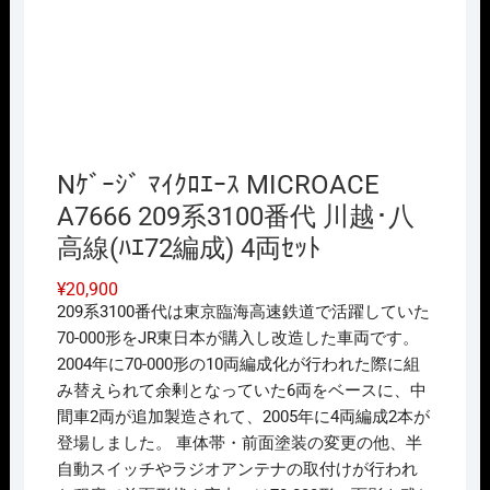
Nｹﾞｰｼﾞ ﾏｲｸﾛｴｰｽ MICROACE
A7666 209系3100番代 川越･八
高線(ﾊｴ72編成) 4両ｾｯﾄ
¥
20,900
209系3100番代は東京臨海高速鉄道で活躍していた
70-000形をJR東日本が購入し改造した車両です。
2004年に70-000形の10両編成化が行われた際に組
み替えられて余剰となっていた6両をベースに、中
間車2両が追加製造されて、2005年に4両編成2本が
登場しました。 車体帯・前面塗装の変更の他、半
自動スイッチやラジオアンテナの取付けが行われ