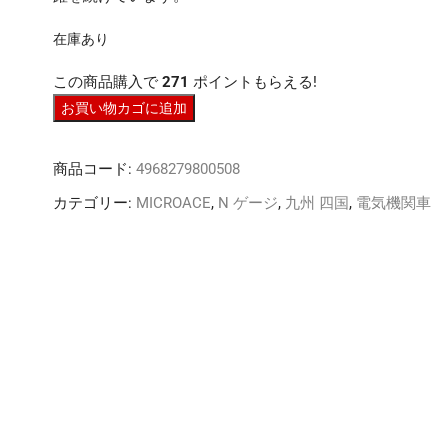
在庫あり
この商品購入で
271
ポイントもらえる!
N
お買い物カゴに追加
ｹﾞ
ｰ
商品コード:
4968279800508
ｼﾞ
MICROACE
カテゴリー:
MICROACE
,
N ゲージ
,
九州 四国
,
電気機関車
A1020
103
系
1500
番
代
ｸ
ｰ
ﾗ
ｰ