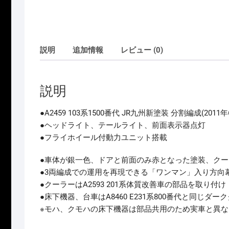
説明
追加情報
レビュー (0)
説明
●A2459 103系1500番代 JR九州新塗装 分割編成(
●ヘッドライト、テールライト、前面表示器点灯
●フライホイール付動力ユニット搭載
●車体が銀一色、ドアと前面のみ赤となった塗装、クー
●3両編成での運用を再現できる「ワンマン」入り方向
●クーラーはA2593 201系体質改善車の部品を取り付け
●床下機器、台車はA8460 E231系800番代と同じダ
※モハ、クモハの床下機器は部品共用のため実車と異な