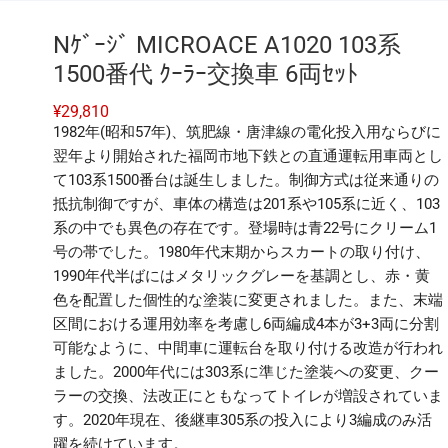
Nｹﾞｰｼﾞ MICROACE A1020 103系
1500番代 ｸｰﾗｰ交換車 6両ｾｯﾄ
¥
29,810
1982年(昭和57年)、筑肥線・唐津線の電化投入用ならびに
翌年より開始された福岡市地下鉄との直通運転用車両とし
て103系1500番台は誕生しました。制御方式は従来通りの
抵抗制御ですが、車体の構造は201系や105系に近く、103
系の中でも異色の存在です。登場時は青22号にクリーム1
号の帯でした。1980年代末期からスカートの取り付け、
1990年代半ばにはメタリックグレーを基調とし、赤・黄
色を配置した個性的な塗装に変更されました。また、末端
区間における運用効率を考慮し6両編成4本が3+3両に分割
可能なように、中間車に運転台を取り付ける改造が行われ
ました。2000年代には303系に準じた塗装への変更、クー
ラーの交換、法改正にともなってトイレが増設されていま
す。2020年現在、後継車305系の投入により3編成のみ活
躍を続けています。