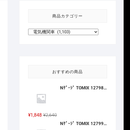
い
方
商品カテゴリー
針
おすすめの商品
Nｹﾞｰｼﾞ TOMIX 12798 ﾜﾑ23000形(ｷｯﾄﾀｲﾌﾟ･3両分) 2027年2月予定
元
現
¥
1,848
¥
2,640
の
在
Nｹﾞｰｼﾞ TOMIX 12799 ﾜﾑ1･3500形(ｷｯﾄﾀｲﾌﾟ･3両分) 2027年2月予定
価
の