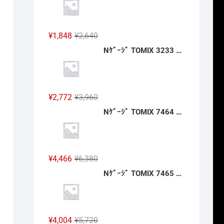
格
価
は
格
¥2,640
は
元
現
¥
1,848
¥
2,640
で
¥1,848
の
在
Nｹﾞｰｼﾞ TOMIX 3233 ﾜｲﾄﾞｶｰﾌﾞﾚｰﾙ用複線築堤C317·280-15(6個ｾｯﾄ) 2027年2月予定
し
で
価
の
た。
す。
格
価
は
格
¥2,640
は
元
現
¥
2,772
¥
3,960
で
¥1,848
の
在
Nｹﾞｰｼﾞ TOMIX 7464 ｷﾊ40-2000形(JR四国色)(T) 2027年2月予定
し
で
価
の
た。
す。
格
価
は
格
¥3,960
は
元
現
¥
4,466
¥
6,380
で
¥2,772
の
在
Nｹﾞｰｼﾞ TOMIX 7465 ｷﾊ47-0形(JR四国色)(T) 2027年2月予定
し
で
価
の
た。
す。
格
価
は
格
¥6,380
は
元
現
¥
4,004
¥
5,720