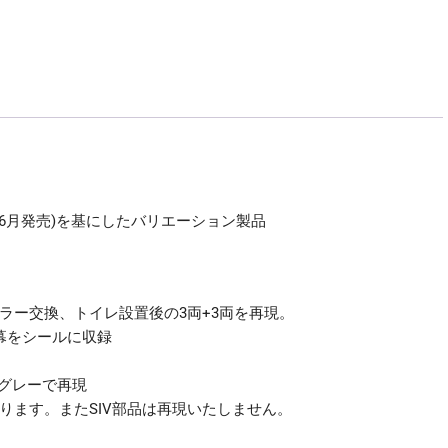
交
換
車
6
両
ｾ
ｯ
ﾄ
個
2011年6月発売)を基にしたバリエーション製品
ラー交換、トイレ設置後の3両+3両を再現。
幕をシールに収録
ークグレーで再現
ります。またSIV部品は再現いたしません。