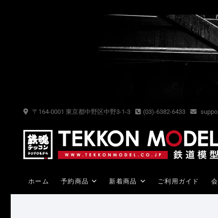
Skip
to
content
〒164-0001 東京都中野区中野3-1-3
(03)-6382-6433
suppor
ホーム
予約商品
新着商品
ご利用ガイド