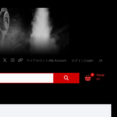
facebook
twitter
instagram
個
マイアカウント/My Account
ログイン/Login
JA
人
情
0
検
Total
¥0
索
報
対
の
象:
取
り
扱