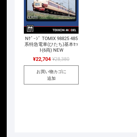
Nｹﾞｰｼﾞ TOMIX 98825 485
系特急電車(ひたち)基本ｾｯ
ﾄ(6両) NEW
元
現
¥
22,704
¥
28,380
の
在
価
の
お買い物カゴに
格
価
は
格
追加
¥28,380
は
で
¥22,704
し
で
た。
す。