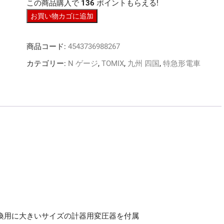
この商品購入で
136
ポイントもらえる!
N
お買い物カゴに追加
ｹﾞ
ｰ
商品コード:
4543736988267
ｼﾞ
TOMIX
カテゴリー:
N ゲージ
,
TOMIX
,
九州 四国
,
特急形電車
98826
485
系
特
急
電
車
(ひ
た
ち)
増
結
交換用に大きいサイズの計器用変圧器を付属
ｾ