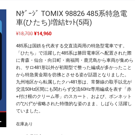
Nｹﾞｰｼﾞ TOMIX 98826 485系特急電
車(ひたち)増結ｾｯﾄ(5両)
元
現
¥
18,700
¥
14,960
の
在
価
の
485系は国鉄を代表する交直流両用の特急型電車です。
格
価
は
格
「ひたち」で活躍した485系は勝田電車区へ配置された際
¥18,700
は
に青森・仙台・向日町・南福岡・鹿児島から車両が集めら
で
¥14,960
し
で
れ、サロ481形以外が初期型で整った編成が多かったこと
た。
す。
から特急黄金期を彷彿とさせる姿が話題となりました。
九州地区から転属したクハ481形は、常磐線の取手以北が
交流50Hz区間にも関わらず交流60Hz専用編成を表す「赤
+付け根のクリーム帯」のスカート、および、ボンネット
の”ひげ”が省略された特徴的な姿のまま、しばらく活躍し
ていました。
在庫あり