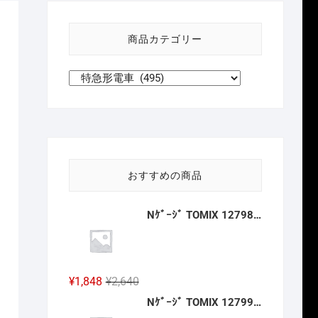
い
方
商品カテゴリー
針
おすすめの商品
Nｹﾞｰｼﾞ TOMIX 12798 ﾜﾑ23000形(ｷｯﾄﾀｲﾌﾟ･3両分) 2027年2月予定
元
現
¥
1,848
¥
2,640
の
在
Nｹﾞｰｼﾞ TOMIX 12799 ﾜﾑ1･3500形(ｷｯﾄﾀｲﾌﾟ･3両分) 2027年2月予定
価
の