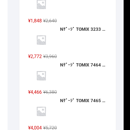
格
価
は
格
¥2,640
は
元
現
¥
1,848
¥
2,640
で
¥1,848
の
在
Nｹﾞｰｼﾞ TOMIX 3233 ﾜｲﾄﾞｶｰﾌﾞﾚｰﾙ用複線築堤C317·280-15(6個ｾｯﾄ) 2027年2月予定
し
で
価
の
た。
す。
格
価
は
格
¥2,640
は
元
現
¥
2,772
¥
3,960
で
¥1,848
の
在
Nｹﾞｰｼﾞ TOMIX 7464 ｷﾊ40-2000形(JR四国色)(T) 2027年2月予定
し
で
価
の
た。
す。
格
価
は
格
¥3,960
は
元
現
¥
4,466
¥
6,380
で
¥2,772
の
在
Nｹﾞｰｼﾞ TOMIX 7465 ｷﾊ47-0形(JR四国色)(T) 2027年2月予定
し
で
価
の
た。
す。
格
価
は
格
¥6,380
は
元
現
¥
4,004
¥
5,720