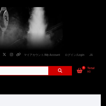
facebook
twitter
instagram
個
マイアカウント/My Account
ログイン/Login
JA
人
情
0
検
Total
¥0
索
報
対
の
象:
取
り
扱