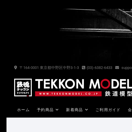
Skip
to
content
〒164-0001 東京都中野区中野3-1-3
(03)-6382-6433
suppor
ホーム
予約商品
新着商品
ご利用ガイド