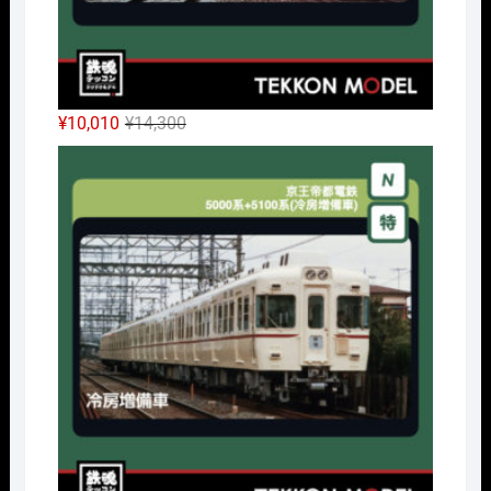
元
現
¥
10,010
¥
14,300
の
在
Nｹﾞ
価
の
格
価
は
格
¥14,300
は
で
¥10,010
し
で
た。
す。