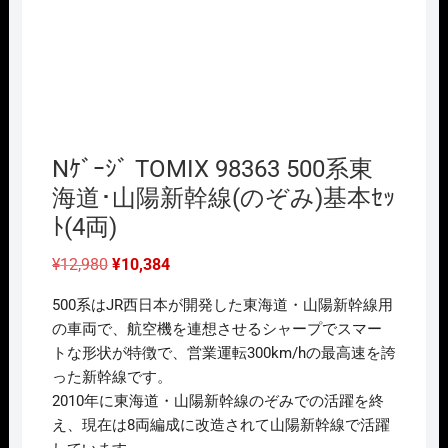
Nｹﾞｰｼﾞ TOMIX 98363 500系東
海道･山陽新幹線(のぞみ)基本ｾｯ
ﾄ(4両)
元
現
¥
12,980
¥
10,384
の
在
価
の
500系はJR西日本が開発した東海道・山陽新幹線用
格
価
は
格
の車両で、航空機を連想させるシャープでスマー
¥12,980
は
トな形状が特徴で、営業運転300km/hの最高速を誇
で
¥10,384
し
で
った新幹線です。
た。
す。
2010年に東海道・山陽新幹線のぞみでの活躍を終
え、現在は8両編成に改造されて山陽新幹線で活躍