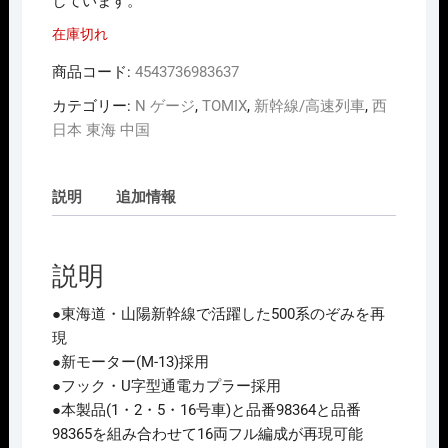
しています。
在庫切れ
商品コード:
4543736983637
カテゴリー:
N ゲージ
,
TOMIX
,
新幹線/高速列車
,
西
日本 東海 中国
説明
追加情報
説明
●東海道・山陽新幹線で活躍した500系のぞみを再
現
●新モーター(M-13)採用
●フック・U字型通電カプラー採用
●本製品(1・2・5・16号車)と品番98364と品番
98365を組み合わせて16両フル編成が再現可能