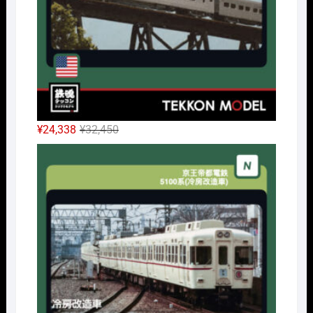
た。
す。
元
現
¥
24,338
¥
32,450
の
在
Nｹﾞ
価
の
格
価
は
格
¥32,450
は
で
¥24,338
し
で
た。
す。