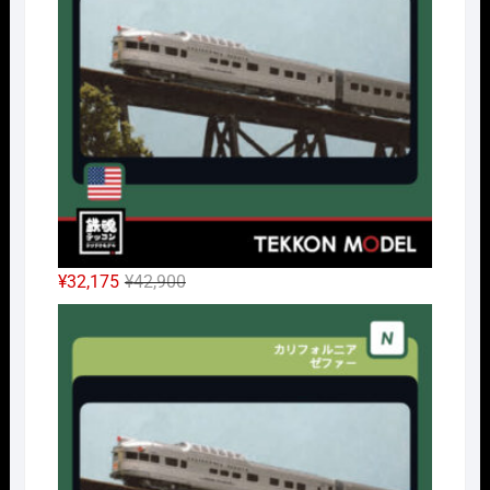
元
現
¥
32,175
¥
42,900
の
在
Nｹﾞ
価
の
格
価
は
格
¥42,900
は
で
¥32,175
し
で