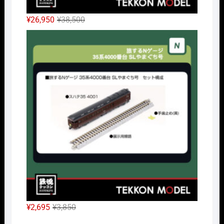
元
現
¥
26,950
¥
38,500
の
在
Nｹﾞ
価
の
格
価
は
格
¥38,500
は
で
¥26,950
し
で
た。
す。
元
現
¥
2,695
¥
3,850
の
在