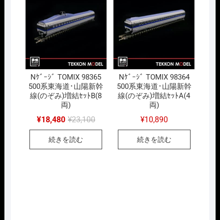
Nｹﾞｰｼﾞ TOMIX 98365
Nｹﾞｰｼﾞ TOMIX 98364
500系東海道･山陽新幹
500系東海道･山陽新幹
線(のぞみ)増結ｾｯﾄB(8
線(のぞみ)増結ｾｯﾄA(4
両)
両)
元
現
¥
18,480
¥
23,100
¥
10,890
の
在
価
の
続きを読む
続きを読む
格
価
は
格
¥23,100
は
で
¥18,480
し
で
た。
す。