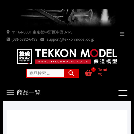
Skip
to
content
〒164-0001 東京都中野区中野3-1-3
Topba
(03)-6382-6433
support@tekkonmodel.co.jp
Menu
0
Total
検
¥0
索
対
商品一覧
象: