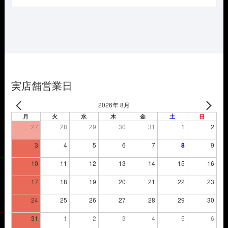
価
の
格
価
は
格
¥3,850
は
で
¥2,695
し
で
た。
す。
実店舗営業日
2026年 8月
月
火
水
木
金
土
日
27
28
29
30
31
1
2
3
4
5
6
7
8
9
10
11
12
13
14
15
16
17
18
19
20
21
22
23
24
25
26
27
28
29
30
31
1
2
3
4
5
6