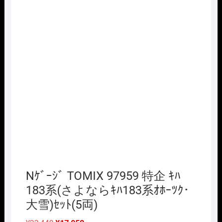
Nｹﾞｰｼﾞ TOMIX 97959 特企 ｷﾊ
183系(さよならｷﾊ183系ｵﾎｰﾂｸ･
大雪)ｾｯﾄ(5両)