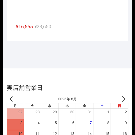
元
現
¥
16,555
¥
23,650
の
在
価
の
格
価
は
格
¥23,650
は
で
¥16,555
し
で
た。
す。
実店舗営業日
2026年 8月
月
火
水
木
金
土
日
27
28
29
30
31
1
2
3
4
5
6
7
8
9
10
11
12
13
14
15
16