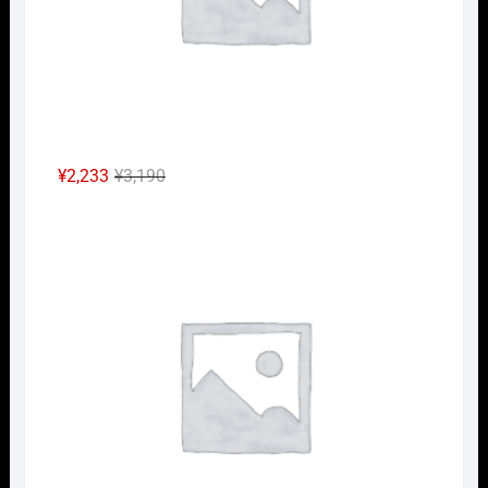
元
現
¥
2,233
¥
3,190
の
在
Nｹﾞ
価
の
格
価
は
格
¥3,190
は
で
¥2,233
し
で
た。
す。