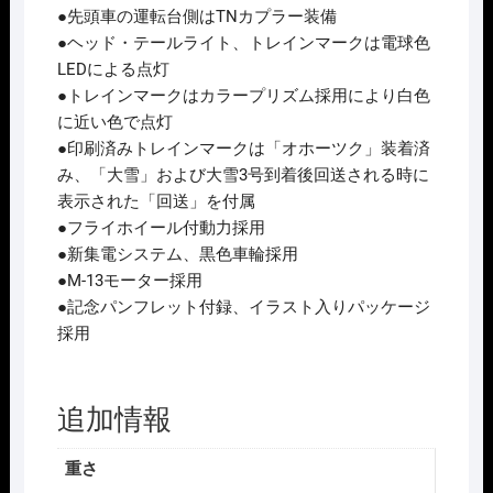
ｾ
●先頭車の運転台側はTNカプラー装備
ｯ
●ヘッド・テールライト、トレインマークは電球色
ﾄ
LEDによる点灯
(5
●トレインマークはカラープリズム採用により白色
両)
に近い色で点灯
個
●印刷済みトレインマークは「オホーツク」装着済
み、「大雪」および大雪3号到着後回送される時に
表示された「回送」を付属
●フライホイール付動力採用
●新集電システム、黒色車輪採用
●M-13モーター採用
●記念パンフレット付録、イラスト入りパッケージ
採用
追加情報
重さ