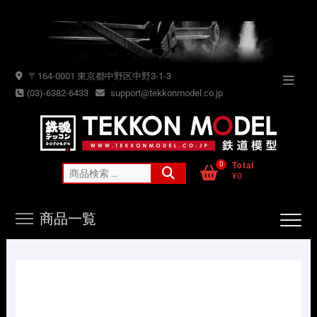
Skip
to
content
〒164-0001 東京都中野区中野3-1-3
Topba
(03)-6382-6433
support@tekkonmodel.co.jp
Menu
0
Total
検
¥0
索
対
商品一覧
象: