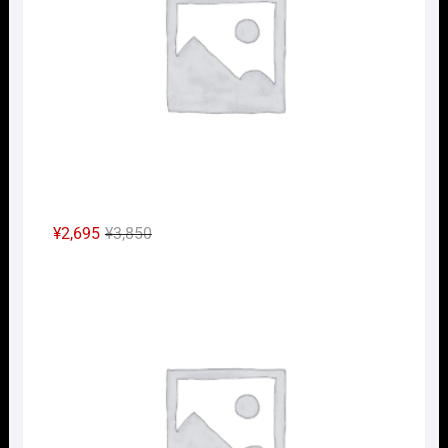
で
¥26,950
し
で
た。
す。
元
現
¥
2,695
¥
3,850
の
在
HOｹ
価
の
格
価
は
格
¥3,850
は
で
¥2,695
し
で
た。
す。