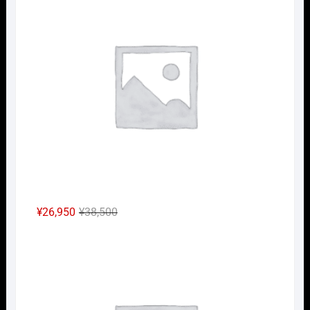
格
価
は
格
¥14,300
は
で
¥10,010
し
で
た。
す。
元
現
¥
26,950
¥
38,500
の
在
Nｹﾞ
価
の
格
価
は
格
¥38,500
は