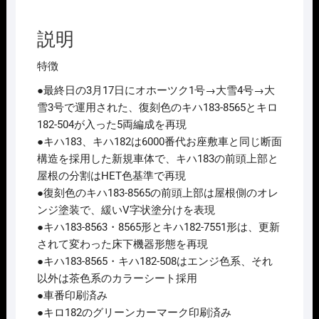
ﾊ
183
説明
系
(さ
特徴
よ
●最終日の3月17日にオホーツク1号→大雪4号→大
な
雪3号で運用された、復刻色のキハ183-8565とキロ
ら
182-504が入った5両編成を再現
ｷ
●キハ183、キハ182は6000番代お座敷車と同じ断面
ﾊ
構造を採用した新規車体で、キハ183の前頭上部と
183
屋根の分割はHET色基準で再現
系
●復刻色のキハ183-8565の前頭上部は屋根側のオレ
ｵ
ンジ塗装で、緩いV字状塗分けを表現
ﾎ
●キハ183-8563・8565形とキハ182-7551形は、更新
ｰ
されて変わった床下機器形態を再現
ﾂ
●キハ183-8565・キハ182-508はエンジ色系、それ
ｸ･
以外は茶色系のカラーシート採用
大
●車番印刷済み
雪)
●キロ182のグリーンカーマーク印刷済み