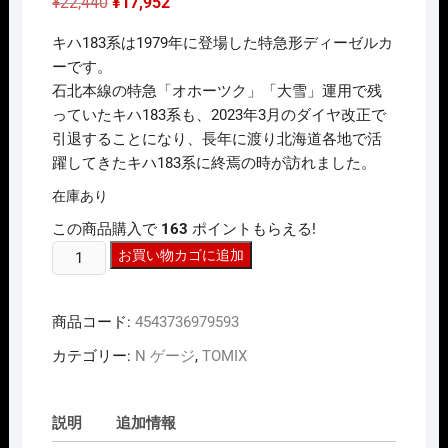
元
現
¥
22,440
¥
17,952
の
在
価
の
キハ183系は1979年に登場した特急形ディーゼルカ
格
価
は
格
ーです。
¥22,440
は
石北本線の特急「オホーツク」「大雪」運用で残
で
¥17,952
し
で
っていたキハ183系も、2023年3月のダイヤ改正で
た。
す。
引退することになり、長年に渡り北海道各地で活
躍してきたキハ183系に終焉の時が訪れました。
在庫あり
この商品購入で
163
ポイントもらえる!
N
お買い物カゴに追加
ｹﾞ
ｰ
商品コード:
4543736979593
ｼﾞ
TOMIX
カテゴリー:
N ゲージ
,
TOMIX
97959
特
企
説明
追加情報
ｷ