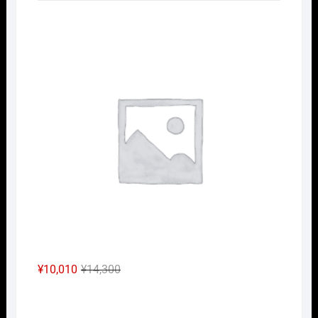
Nｹﾞ
元
現
¥
10,010
¥
14,300
の
在
Nｹﾞ
価
の