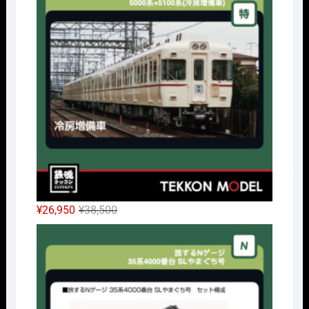
格
価
は
格
¥14,300
は
で
¥10,010
し
で
た。
す。
元
現
¥
26,950
¥
38,500
の
在
Nｹﾞ
価
の
格
価
は
格
¥38,500
は
で
¥26,950