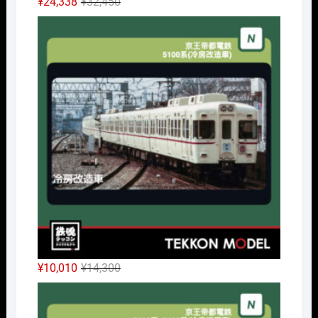
元
現
¥
24,338
¥
32,450
の
在
Nｹﾞ
価
の
格
価
は
格
¥32,450
は
で
¥24,338
し
で
た。
す。
元
現
¥
10,010
¥
14,300
の
在
Nｹﾞ
価
の