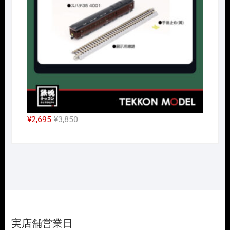
し
で
た。
す。
元
現
¥
2,695
¥
3,850
の
在
価
の
格
価
は
格
¥3,850
は
で
¥2,695
し
で
た。
す。
実店舗営業日