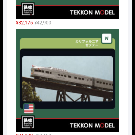
元
現
¥
32,175
¥
42,900
の
在
Nｹﾞ
価
の
格
価
は
格
¥42,900
は
で
¥32,175
し
で
た。
す。