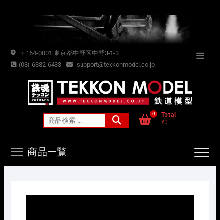
Skip
to
content
〒164-0001 東京都中野区中野3-1-3
Topba
(03)-6382-6433
support@tekkonmodel.co.jp
Menu
0
Total
検
¥0
索
対
商品一覧
象: