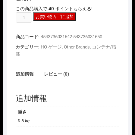
は
格
この商品購入で
40
ポイントもらえる!
¥4,950
は
で
¥4,400
モ
お買い物カゴに追加
し
で
た。
す。
デ
ル
商品コード:
4543736031642-543736031650
ア
イ
カテゴリー:
HO ゲージ
,
Other Brands
,
コンテナ/積
コ
載
ン
733V21
20ft
追加情報
レビュー (0)
22G1WANHAI
コ
ン
追加情報
テ
ナ
重さ
個
0.5 kg