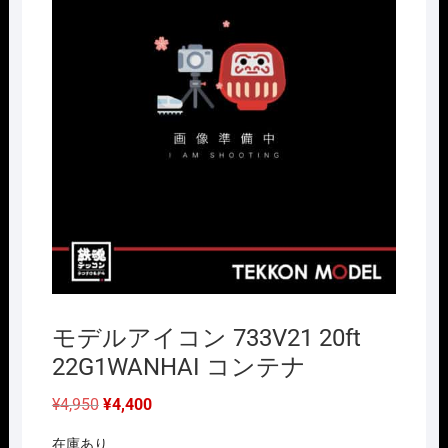
モデルアイコン 733V21 20ft
22G1WANHAI コンテナ
元
現
¥
4,950
¥
4,400
の
在
価
の
在庫あり
格
価