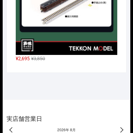
た。
す。
元
現
¥
2,695
¥
3,850
の
在
価
の
格
価
は
格
¥3,850
は
で
¥2,695
し
で
た。
す。
実店舗営業日
2026年 8月