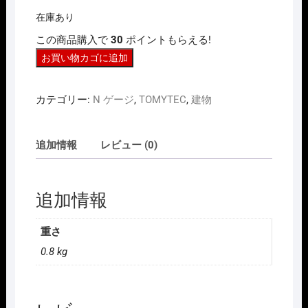
価
の
在庫あり
格
価
は
格
この商品購入で
30
ポイントもらえる!
¥3,696
は
で
¥3,300
TOMYTEC
お買い物カゴに追加
し
で
た。
す。
ト
ミ
カテゴリー:
N ゲージ
,
TOMYTEC
,
建物
ッ
ク
ス
追加情報
レビュー (0)
4073
マ
ル
追加情報
チ
跨
重さ
線
0.8 kg
橋
エ
レ
ベ