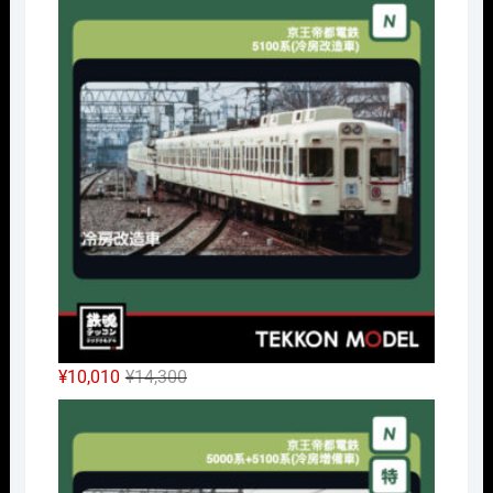
価
の
格
価
は
格
¥32,450
は
で
¥24,338
し
で
た。
す。
元
現
¥
10,010
¥
14,300
の
在
Nｹﾞ
価
の
格
価
は
格