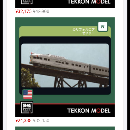
元
現
¥
32,175
¥
42,900
の
在
Nｹﾞ
価
の
格
価
は
格
¥42,900
は
で
¥32,175
し
で
た。
す。
元
現
¥
24,338
¥
32,450
の
在
Nｹﾞ