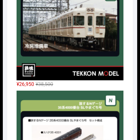
¥14,300
は
で
¥10,010
し
で
た。
す。
元
現
¥
26,950
¥
38,500
の
在
Nｹﾞ
価
の
格
価
は
格
¥38,500
は
で
¥26,950
し
で