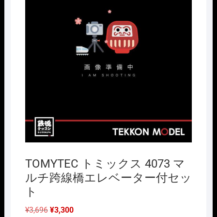
TOMYTEC トミックス 4073 マ
ルチ跨線橋エレベーター付セッ
ト
元
現
¥
3,696
¥
3,300
の
在