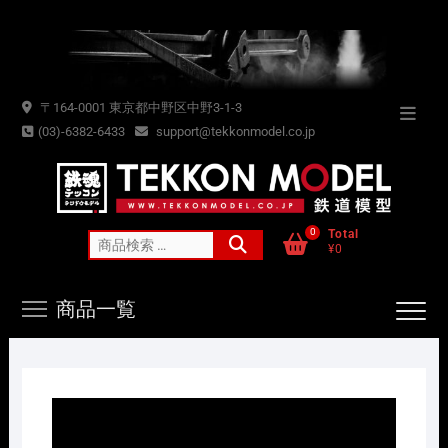
Skip
to
content
〒164-0001 東京都中野区中野3-1-3
Topba
(03)-6382-6433
support@tekkonmodel.co.jp
Menu
0
Total
検
¥0
索
対
商品一覧
象: