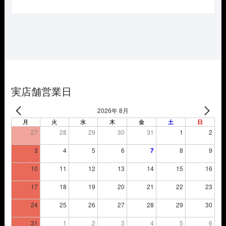
の
在
価
の
格
価
は
格
¥23,650
は
で
¥16,555
し
で
た。
す。
実店舗営業日
2026年 8月
月
火
水
木
金
土
日
27
28
29
30
31
1
2
3
4
5
6
7
8
9
10
11
12
13
14
15
16
17
18
19
20
21
22
23
24
25
26
27
28
29
30
31
1
2
3
4
5
6