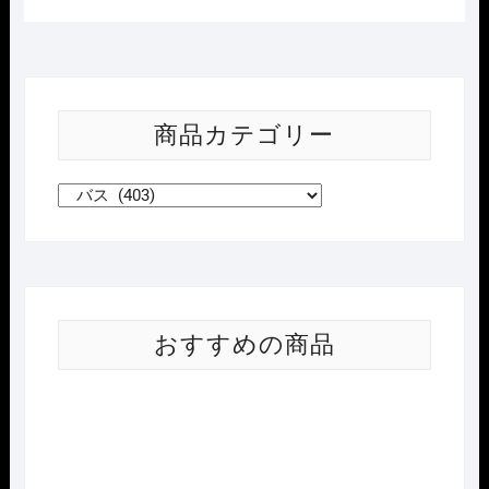
西
Ｊ
Ｒ
快
速
商品カテゴリー
電
車
編
10
個
入/BOX
販
売
おすすめの商品
個
Nｹﾞ