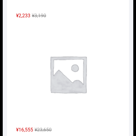
元
現
¥
2,233
¥
3,190
の
在
Nｹﾞ
価
の
格
価
は
格
¥3,190
は
で
¥2,233
し
で
た。
す。
元
現
¥
16,555
¥
23,650