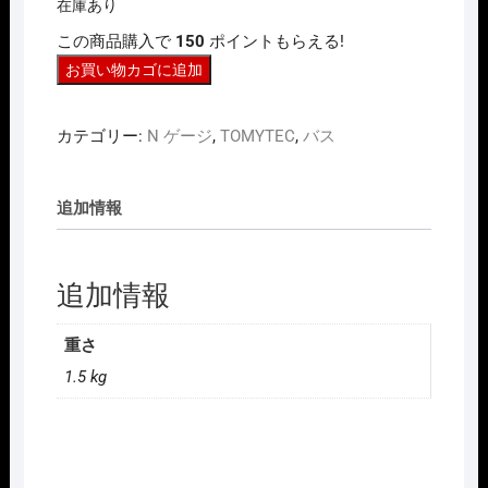
在庫あり
この商品購入で
150
ポイントもらえる!
N
お買い物カゴに追加
ｹﾞ
ｰ
カテゴリー:
N ゲージ
,
TOMYTEC
,
バス
ｼﾞ
TOMYTEC
337218
追加情報
鉄
コ
レ
追加情報
ポ
ケ
重さ
ッ
1.5 kg
ト
第
１
弾
東