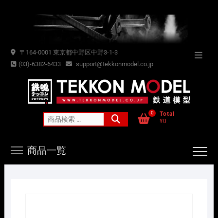
Skip
to
content
〒164-0001 東京都中野区中野3-1-3
Topba
(03)-6382-6433
support@tekkonmodel.co.jp
Menu
0
Total
検
¥0
索
対
商品一覧
象: