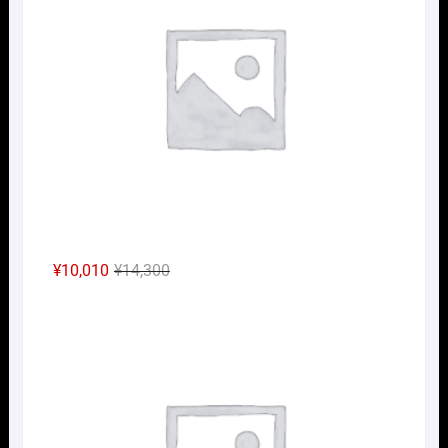
元
現
¥
10,010
¥
14,300
の
在
Nｹﾞ
価
の
格
価
は
格
¥14,300
は
で
¥10,010
し
で