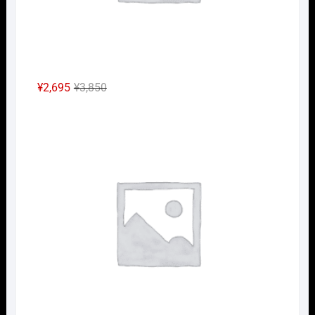
元
現
¥
2,695
¥
3,850
の
在
HOｹ
価
の
格
価
は
格
¥3,850
は
で
¥2,695
し
で
た。
す。