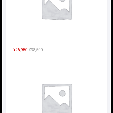
た。
す。
元
現
¥
26,950
¥
38,500
の
在
Nｹﾞ
価
の
格
価
は
格
¥38,500
は
で
¥26,950
し
で
た。
す。