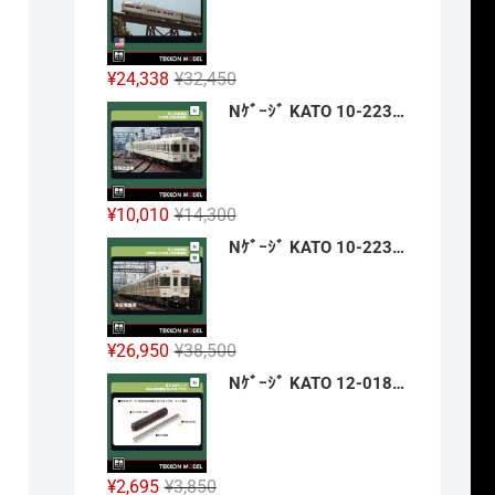
格
価
は
格
¥42,900
は
元
現
¥
24,338
¥
32,450
で
¥32,175
の
在
Nｹﾞｰｼﾞ KATO 10-2236 京王帝都電鉄5100系(冷房改造車) 3両増結ｾｯﾄ 新製品 2026年12月予定
し
で
価
の
た。
す。
格
価
は
格
¥32,450
は
元
現
¥
10,010
¥
14,300
で
¥24,338
の
在
Nｹﾞｰｼﾞ KATO 10-2237 京王帝都電鉄5000系+5100系(冷房増備車) 7両ｾｯﾄ 【特別企画品】 新製品 2026年12月予定
し
で
価
の
た。
す。
格
価
は
格
¥14,300
は
元
現
¥
26,950
¥
38,500
で
¥10,010
の
在
Nｹﾞｰｼﾞ KATO 12-018 旅するNｹﾞｰｼﾞ 35系4000番台 SLやまぐち号 新製品 2026年12月予定
し
で
価
の
た。
す。
格
価
は
格
¥38,500
は
元
現
¥
2,695
¥
3,850