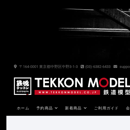
Skip
to
content
〒164-0001 東京都中野区中野3-1-3
(03)-6382-6433
suppor
ホーム
予約商品
新着商品
ご利用ガイド