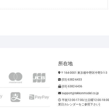
ﾊﾞ
ｽ
受
託
車
5
台
ｾ
ｯ
ﾄ
所在地
個
〒164-0001 東京都中野区中野3-1-3
(03) 6382-6433
(03) 6382-6436
support@tekkonmodel.co.jp
平祝12:00-17:00/土日曜12:00-18:
業日カレンダーをご参照下さい)