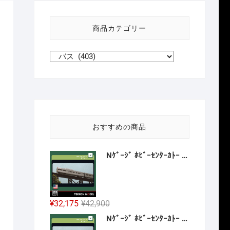
い
方
商品カテゴリー
針
おすすめの商品
Nｹﾞｰｼﾞ ﾎﾋﾞｰｾﾝﾀｰｶﾄｰ HobbyCenter KATO 106-059 ｶﾘﾌｫﾙﾆｱ･ｾﾞﾌｧｰ 8両増結ｾｯﾄ 2027年1月予定
元
現
¥
32,175
¥
42,900
の
在
Nｹﾞｰｼﾞ ﾎﾋﾞｰｾﾝﾀｰｶﾄｰ HobbyCenter KATO 106-058 E8A ｶﾘﾌｫﾙﾆｱ･ｾﾞﾌｧｰ 4両基本ｾｯﾄ 2026年12月予定
価
の