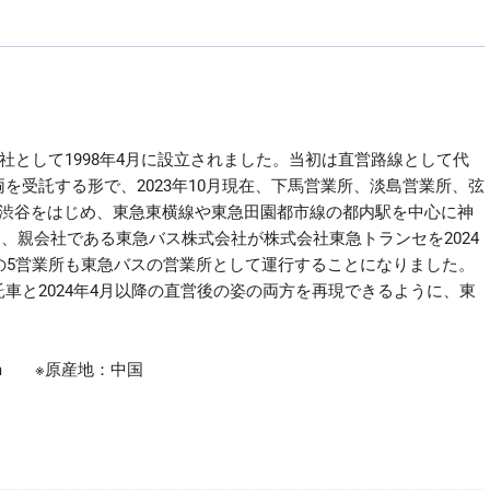
ｺ
ﾚ
ｸ
ｼ
ｮ
ﾝ
社として1998年4月に設立されました。当初は直営路線として代
あ
を受託する形で、2023年10月現在、下馬営業所、淡島営業所、弦
り
、渋谷をはじめ、東急東横線や東急田園都市線の都内駅を中心に神
が
日、親会社である東急バス株式会社が株式会社東急トランセを2024
と
の5営業所も東急バスの営業所として運行することになりました。
う
車と2024年4月以降の直営後の姿の両方を再現できるように、東
東
急
ﾄ
0mm ※原産地：中国
ﾗ
ﾝ
ｾ
東
急