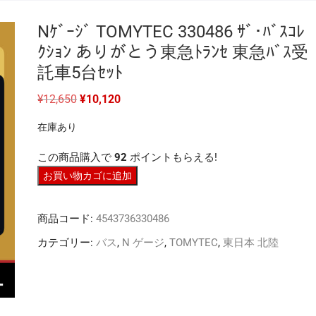
Nｹﾞｰｼﾞ TOMYTEC 330486 ｻﾞ･ﾊﾞｽｺﾚ
ｸｼｮﾝ ありがとう東急ﾄﾗﾝｾ 東急ﾊﾞｽ受
託車5台ｾｯﾄ
元
現
¥
12,650
¥
10,120
の
在
価
の
在庫あり
格
価
は
格
¥12,650
は
この商品購入で
92
ポイントもらえる!
で
¥10,120
し
で
N
お買い物カゴに追加
た。
す。
ｹﾞ
ｰ
商品コード:
4543736330486
ｼﾞ
TOMYTEC
カテゴリー:
バス
,
N ゲージ
,
TOMYTEC
,
東日本 北陸
330486
ｻﾞ･
ﾊﾞ
ｽ