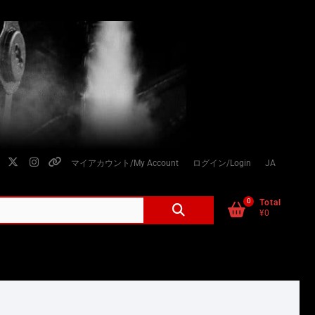
facebook
twitter
instagram
個
マイアカウント/My Account
ログイン/Login
JA
人
情
0
検
Total
¥0
索
報
対
の
象:
取
り
扱