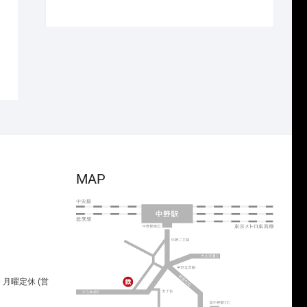
で
¥26,950
の
在
し
で
価
の
た。
す。
格
価
は
格
¥3,850
は
で
¥2,695
し
で
た。
す。
MAP
00 月曜定休 (営