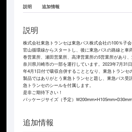
説明
追加情報
説明
株式会社東急トランセは東急バス株式会社の100％子会
官山循環線からスタートし、後に東急バスの路線と車両
巻営業所、瀬田営業所、高津営業所の5営業所があり
奈川県川崎市の一部を運行しています。2023年7月31
年4月1日付で吸収合併することとなり、東急トランセ
製品ではありがとう東急トランセと題し、東急バス受託
急トランセのシールを付属します。
是非ご期待下さい！
パッケージサイズ（予定）W200mm×H105mm×D3
追加情報