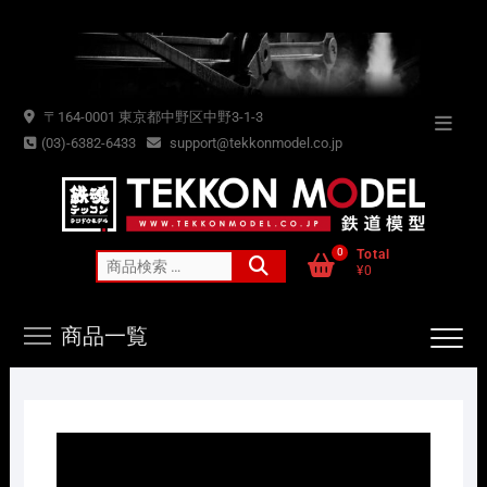
Skip
to
content
〒164-0001 東京都中野区中野3-1-3
Topba
(03)-6382-6433
support@tekkonmodel.co.jp
Menu
0
Total
検
¥0
索
対
商品一覧
象: