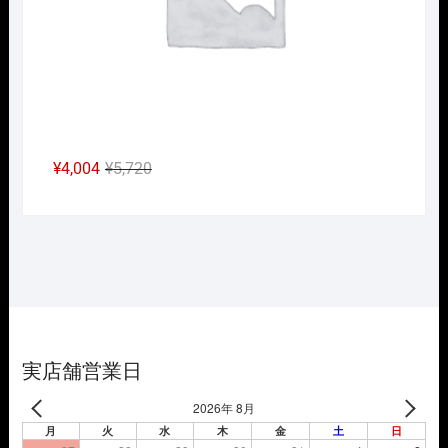
元
現
¥
4,004
¥
5,720
の
在
価
の
格
価
は
格
¥5,720
は
で
¥4,004
し
で
た。
す。
実店舗営業日
2026年 8月
月
火
水
木
金
土
日