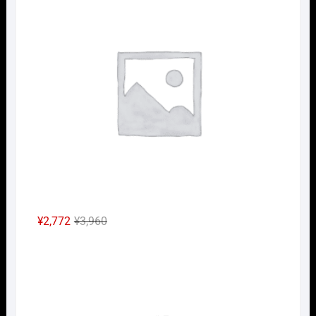
格
価
は
格
¥2,640
は
で
¥1,848
し
で
た。
す。
元
現
¥
2,772
¥
3,960
の
在
Nｹﾞ
価
の
格
価
は
格
¥3,960
は