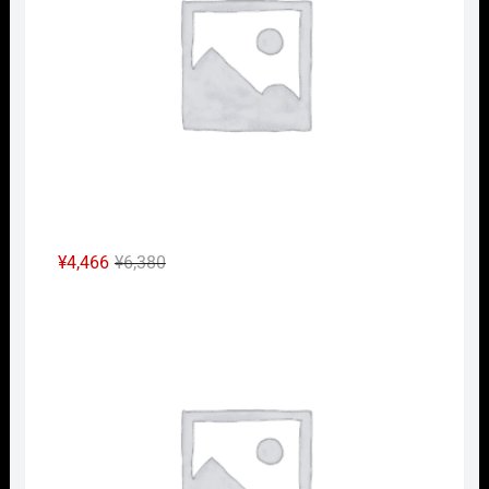
で
¥2,772
し
で
た。
す。
元
現
¥
4,466
¥
6,380
の
在
Nｹﾞ
価
の
格
価
は
格
¥6,380
は
で
¥4,466
し
で
た。
す。