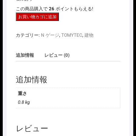
は
格
この商品購入で
26
ポイントもらえる!
¥3,520
は
で
¥2,816
TOMYTEC
お買い物カゴに追加
し
で
た。
す。
321132
建
カテゴリー:
N ゲージ
,
TOMYTEC
,
建物
コ
レ
111-
追加情報
レビュー (0)
4
薬
膳
追加情報
カ
レ
重さ
ー
0.8 kg
屋・
カ
ラ
ア
レビュー
ゲ