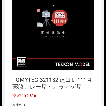
TOMYTEC 321132 建コレ111-4
薬膳カレー屋・カラアゲ屋
元
現
¥
3,520
¥
2,816
の
在
価
の
在庫あり
格
価