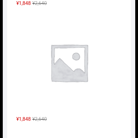
元
現
¥
1,848
¥
2,640
の
在
Nｹﾞ
価
の
格
価
は
格
¥2,640
は
で
¥1,848
し
で
た。
す。
元
現
¥
1,848
¥
2,640
の
在
Nｹﾞ
価
の