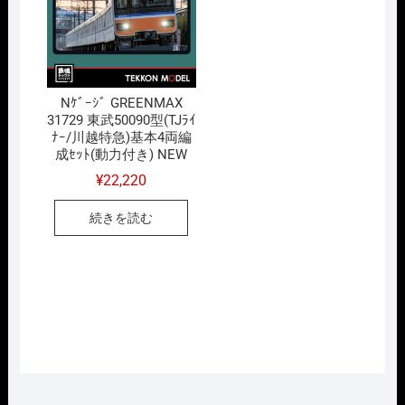
Nｹﾞｰｼﾞ GREENMAX
31729 東武50090型(TJﾗｲ
ﾅｰ/川越特急)基本4両編
成ｾｯﾄ(動力付き) NEW
¥
22,220
続きを読む