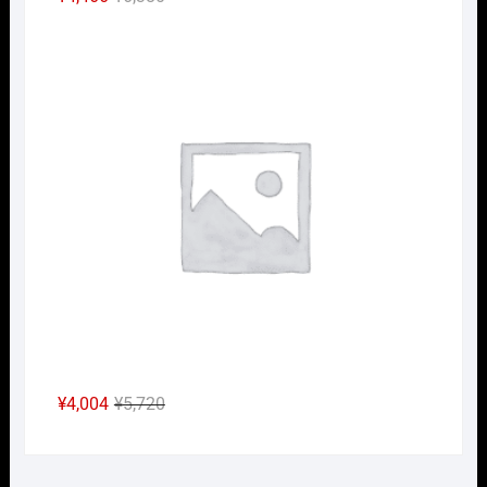
の
在
Nｹﾞ
価
の
格
価
は
格
¥6,380
は
で
¥4,466
し
で
た。
す。
元
現
¥
4,004
¥
5,720
の
在
価
の
格
価