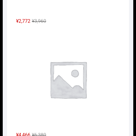
元
現
¥
2,772
¥
3,960
の
在
Nｹﾞ
価
の
格
価
は
格
¥3,960
は
で
¥2,772
し
で
た。
す。
元
現
¥
4,466
¥
6,380