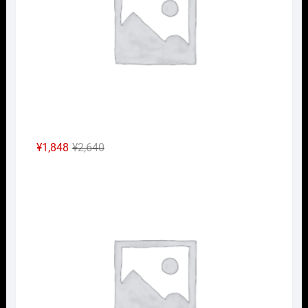
元
現
¥
1,848
¥
2,640
の
在
Nｹﾞ
価
の
格
価
は
格
¥2,640
は
で
¥1,848
し
で
た。
す。