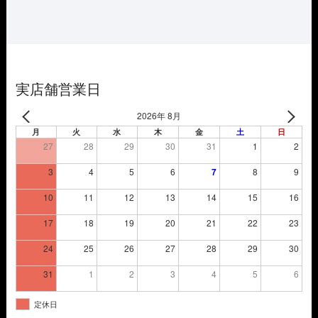
は
格
¥5,720
は
で
¥4,004
し
で
た。
す。
実店舗営業日
2026年 8月
月
火
水
木
金
土
日
27
28
29
30
31
1
2
3
4
5
6
7
8
9
10
11
12
13
14
15
16
17
18
19
20
21
22
23
24
25
26
27
28
29
30
31
1
2
3
4
5
6
定休日