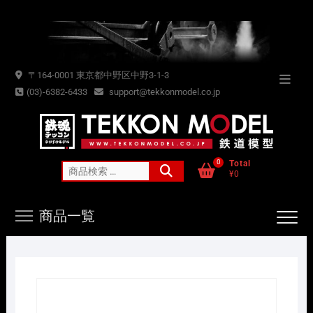
Skip
to
content
〒164-0001 東京都中野区中野3-1-3
Topba
(03)-6382-6433
support@tekkonmodel.co.jp
Menu
0
Total
検
¥0
索
対
商品一覧
象: