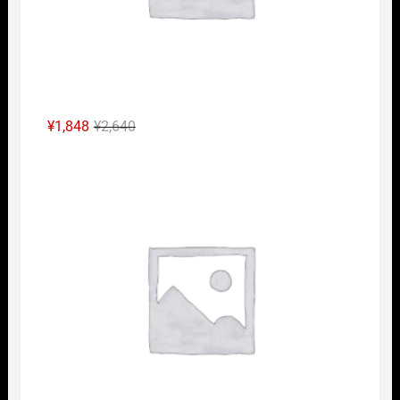
元
現
¥
1,848
¥
2,640
の
在
Nｹﾞ
価
の
格
価
は
格
¥2,640
は
で
¥1,848
し
で
た。
す。