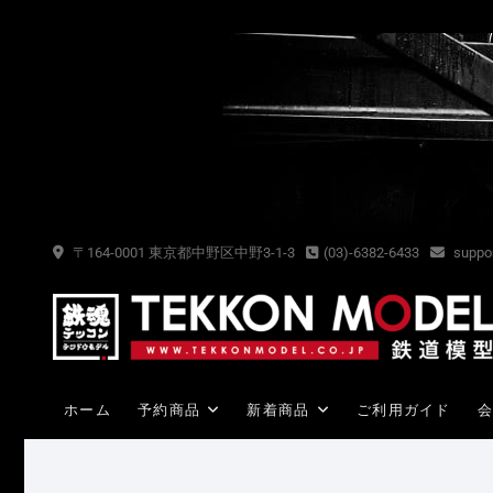
Skip
to
content
〒164-0001 東京都中野区中野3-1-3
(03)-6382-6433
suppor
ホーム
予約商品
新着商品
ご利用ガイド