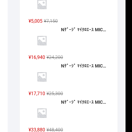
格
価
は
格
¥24,200
は
元
現
¥
5,005
¥
7,150
で
¥16,940
の
在
Nｹﾞｰｼﾞ ﾏｲｸﾛｴｰｽ MICROACE A6882 南海20000系 特急こうや号 登場時 4両セット 2027年予定
し
で
価
の
た。
す。
格
価
は
格
¥7,150
は
元
現
¥
16,940
¥
24,200
で
¥5,005
の
在
Nｹﾞｰｼﾞ ﾏｲｸﾛｴｰｽ MICROACE A5823 E751系 特急「スーパーつがる」4両セット 2027年予定
し
で
価
の
た。
す。
格
価
は
格
¥24,200
は
元
現
¥
17,710
¥
25,300
で
¥16,940
の
在
Nｹﾞｰｼﾞ ﾏｲｸﾛｴｰｽ MICROACE A2262 伊豆急2100系 5次車「アルファ・リゾート21」登場時 8両セット 2027年予定
し
で
価
の
た。
す。
格
価
は
格
¥25,300
は
元
現
¥
33,880
¥
48,400