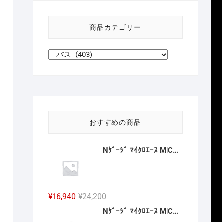
い
方
商品カテゴリー
針
おすすめの商品
Nｹﾞｰｼﾞ ﾏｲｸﾛｴｰｽ MICROACE A6883 南海20000系 特急こうや号 昇圧後 4両セット 2027年予定
元
現
¥
16,940
¥
24,200
の
在
Nｹﾞｰｼﾞ ﾏｲｸﾛｴｰｽ MICROACE A8388 MA`ｓチョイス JR九州 キハ186-1016 2027年予定
価
の