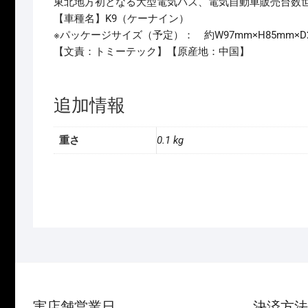
東北地方初となる大型電気バス、電気自動車販売台数世
【車種名】K9（ケーナイン）
※パッケージサイズ（予定）： 約W97mm×H85mm×D
【文責：トミーテック】【原産地：中国】
追加情報
重さ
0.1 kg
実店舗営業日
決済方法