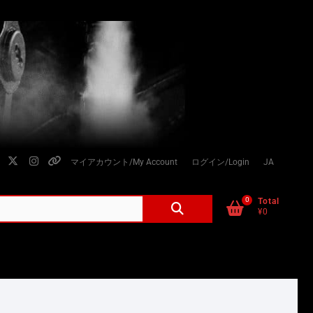
facebook
twitter
instagram
個
マイアカウント/My Account
ログイン/Login
JA
人
情
0
検
Total
¥0
索
報
対
の
象:
取
り
扱