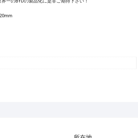
界一のBYDの製品化に是非ご期待下さい！
20mm
所在地