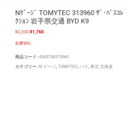
Nｹﾞｰｼﾞ TOMYTEC 313960 ｻﾞ･ﾊﾞｽｺﾚ
ｸｼｮﾝ 岩手県交通 BYD K9
元
現
¥
2,200
¥
1,760
の
在
価
の
在庫切れ
格
価
は
格
¥2,200
は
商品コード:
4543736313960
で
¥1,760
し
で
た。
す。
カテゴリー:
N ゲージ
,
TOMYTEC
,
バス
,
東北 北海道