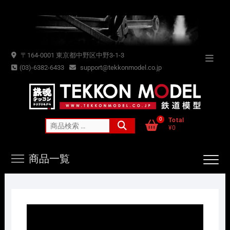
Skip
to
content
〒164-0001 東京都中野区中野3-1-3
Topba
(03)-6382-6433
support@tekkonmodel.co.jp
Menu
0
Total
検
¥0
索
対
商品一覧
象: