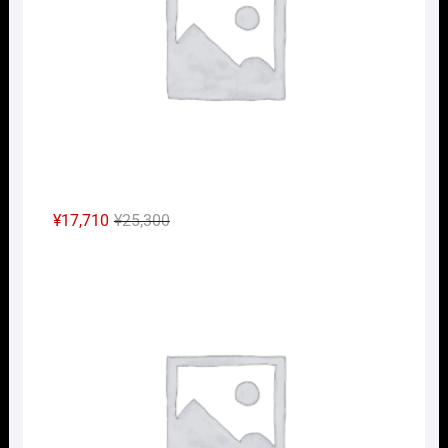
し
で
た。
す。
元
現
¥
17,710
¥
25,300
の
在
Nｹﾞ
価
の
格
価
は
格
¥25,300
は
で
¥17,710
し
で
た。
す。