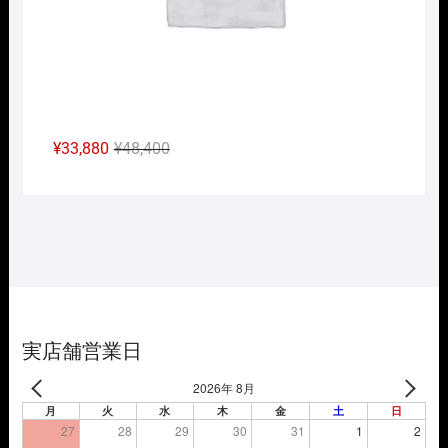
元
現
¥
33,880
¥
48,400
の
在
価
の
格
価
は
格
¥48,400
は
で
¥33,880
し
で
た。
す。
実店舗営業日
2026年 8月
月
火
水
木
金
土
日
27
28
29
30
31
1
2