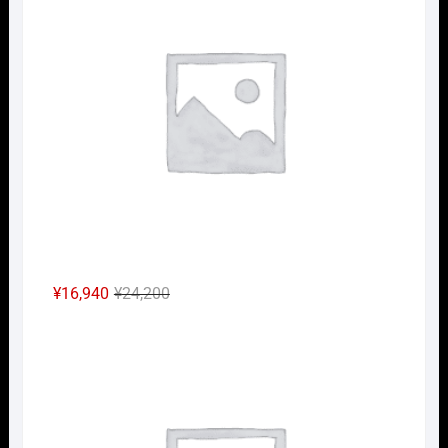
は
格
¥7,150
は
で
¥5,005
し
で
た。
す。
元
現
¥
16,940
¥
24,200
の
在
Nｹﾞ
価
の
格
価
は
格
¥24,200
は
で
¥16,940