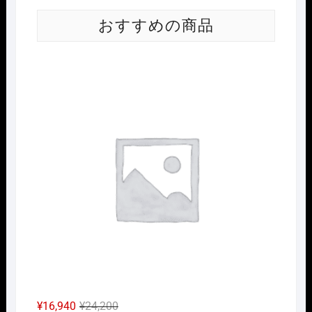
おすすめの商品
Nｹﾞ
元
現
¥
16,940
¥
24,200