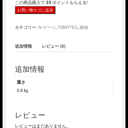
この商品購入で
23
ポイントもらえる!
TOMYTEC
お買い物カゴに追加
267584
建
カテゴリー:
N ゲージ
,
TOMYTEC
,
建物
物
コ
レ
追加情報
レビュー (0)
ク
シ
ョ
追加情報
ン
151
重さ
解
0.8 kg
体
中
の
建
レビュー
物
Ａ
レビューはまだありません。