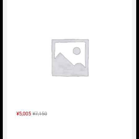
の
在
Nｹﾞ
価
の
格
価
は
格
¥24,200
は
で
¥16,940
し
で
た。
す。
元
現
¥
5,005
¥
7,150
の
在
Nｹﾞ
価
の
格
価