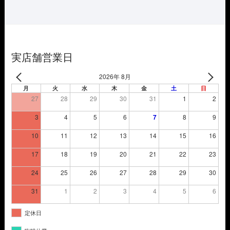
は
格
¥5,720
は
で
¥4,004
し
で
た。
す。
実店舗営業日
2026年 8月
月
火
水
木
金
土
日
27
28
29
30
31
1
2
3
4
5
6
7
8
9
10
11
12
13
14
15
16
17
18
19
20
21
22
23
24
25
26
27
28
29
30
31
1
2
3
4
5
6
定休日