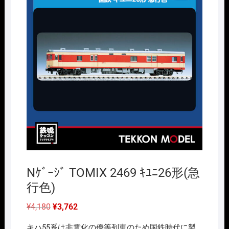
Nｹﾞｰｼﾞ TOMIX 2469 ｷﾕﾆ26形(急
行色)
元
現
¥
4,180
¥
3,762
の
在
価
の
キハ55系は非電化の優等列車のため国鉄時代に製
格
価