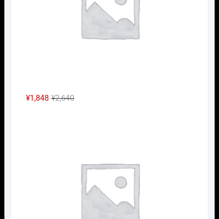
元
現
¥
1,848
¥
2,640
の
在
Nｹﾞ
価
の
格
価
は
格
¥2,640
は
で
¥1,848
し
で
た。
す。