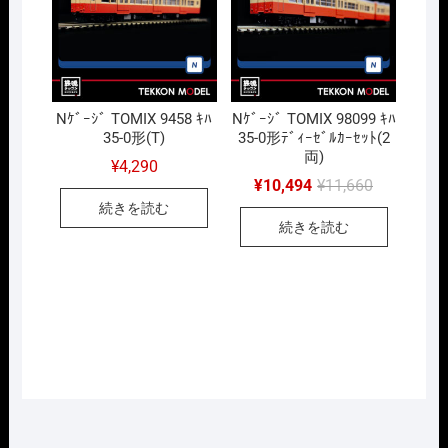
Nｹﾞｰｼﾞ TOMIX 9458 ｷﾊ
Nｹﾞｰｼﾞ TOMIX 98099 ｷﾊ
35-0形(T)
35-0形ﾃﾞｨｰｾﾞﾙｶｰｾｯﾄ(2
両)
¥
4,290
元
現
¥
10,494
¥
11,660
の
在
続きを読む
価
の
続きを読む
格
価
は
格
¥11,660
は
で
¥10,494
し
で
た。
す。