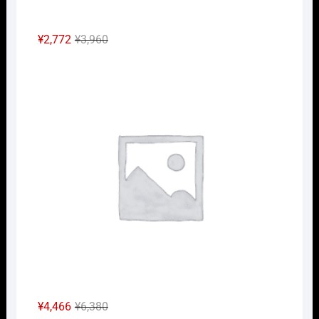
元
現
¥
2,772
¥
3,960
の
在
Nｹﾞ
価
の
格
価
は
格
¥3,960
は
で
¥2,772
し
で
た。
す。
元
現
¥
4,466
¥
6,380