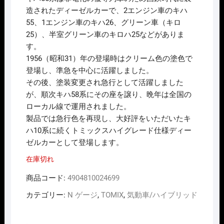
は
格
造されたディーゼルカーで、2エンジン車のキハ
¥4,180
は
55、1エンジン車のキハ26、グリーン車（キロ
で
¥3,762
し
で
25）、半室グリーン車のキロハ25などがありま
た。
す。
す。
1956（昭和31）年の登場時はクリーム色の塗色で
登場し、準急を中心に活躍しました。
その後、塗装変更され急行として活躍しました
が、順次キハ58系にその座を譲り、晩年は全国の
ローカル線で運用されました。
製品では急行色を再現し、大好評をいただいたキ
ハ10系に続くトミックスハイグレード仕様ディー
ゼルカーとして登場します。
在庫切れ
商品コード:
4904810024699
カテゴリー:
N ゲージ
,
TOMIX
,
気動車/ハイブリッド