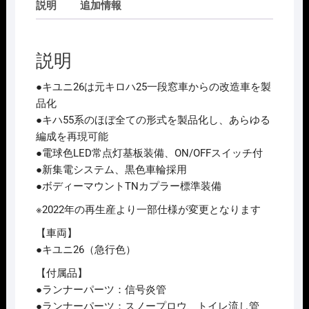
説明
追加情報
説明
●キユニ26は元キロハ25一段窓車からの改造車を製
品化
●キハ55系のほぼ全ての形式を製品化し、あらゆる
編成を再現可能
●電球色LED常点灯基板装備、ON/OFFスイッチ付
●新集電システム、黒色車輪採用
●ボディーマウントTNカプラー標準装備
※2022年の再生産より一部仕様が変更となります
【車両】
●キユニ26（急行色）
【付属品】
●ランナーパーツ：信号炎管
●ランナーパーツ：スノープロウ、トイレ流し管