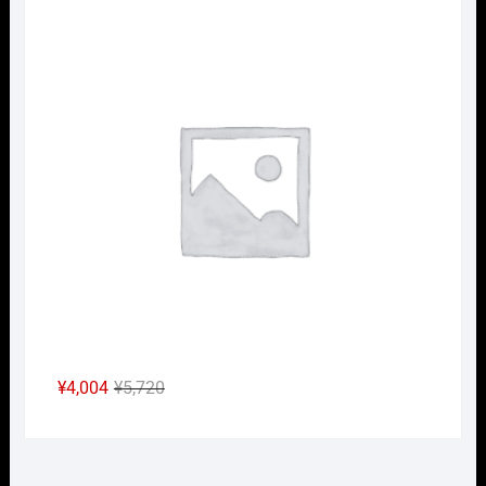
の
在
Nｹﾞ
価
の
格
価
は
格
¥6,380
は
で
¥4,466
し
で
た。
す。
元
現
¥
4,004
¥
5,720
の
在
価
の
格
価