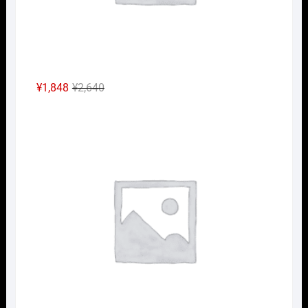
元
現
¥
1,848
¥
2,640
の
在
Nｹﾞ
価
の
格
価
は
格
¥2,640
は
で
¥1,848
し
で
た。
す。