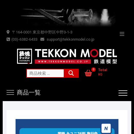
Skip
to
content
〒164-0001 東京都中野区中野3-1-3
Topba
(03)-6382-6433
support@tekkonmodel.co.jp
Menu
0
Total
検
¥0
索
対
商品一覧
象: