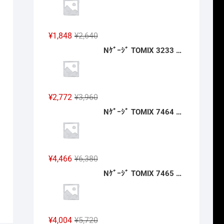
格
価
は
格
¥2,640
は
元
現
¥
1,848
¥
2,640
で
¥1,848
の
在
Nｹﾞｰｼﾞ TOMIX 3233 ﾜｲﾄﾞｶｰﾌﾞﾚｰﾙ用複線築堤C317·280-15(6個ｾｯﾄ) 2027年2月予定
し
で
価
の
た。
す。
格
価
は
格
¥2,640
は
元
現
¥
2,772
¥
3,960
で
¥1,848
の
在
Nｹﾞｰｼﾞ TOMIX 7464 ｷﾊ40-2000形(JR四国色)(T) 2027年2月予定
し
で
価
の
た。
す。
格
価
は
格
¥3,960
は
元
現
¥
4,466
¥
6,380
で
¥2,772
の
在
Nｹﾞｰｼﾞ TOMIX 7465 ｷﾊ47-0形(JR四国色)(T) 2027年2月予定
し
で
価
の
た。
す。
格
価
は
格
¥6,380
は
元
現
¥
4,004
¥
5,720