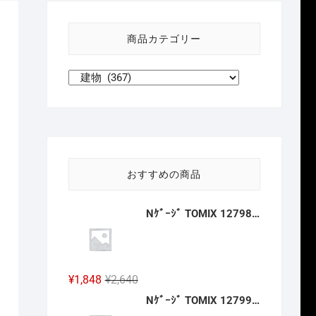
い
方
商品カテゴリー
針
おすすめの商品
Nｹﾞｰｼﾞ TOMIX 12798 ﾜﾑ23000形(ｷｯﾄﾀｲﾌﾟ･3両分) 2027年2月予定
元
現
¥
1,848
¥
2,640
の
在
Nｹﾞｰｼﾞ TOMIX 12799 ﾜﾑ1･3500形(ｷｯﾄﾀｲﾌﾟ･3両分) 2027年2月予定
価
の