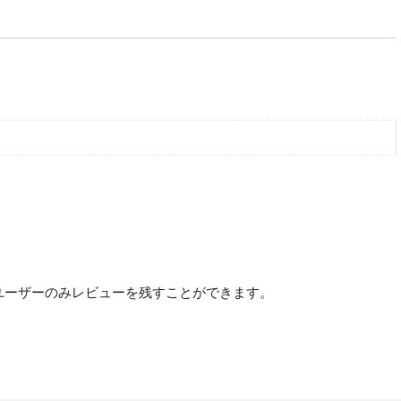
セ
ッ
ト
鉄
道
模
型
N
ゲ
ー
ジ
個
ユーザーのみレビューを残すことができます。