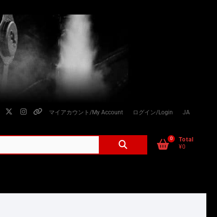
facebook
twitter
instagram
個
マイアカウント/My Account
ログイン/Login
JA
人
情
0
検
Total
¥0
索
報
対
の
象:
取
り
扱