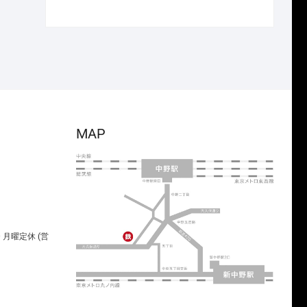
で
¥4,466
の
在
し
で
価
の
た。
す。
格
価
は
格
¥5,720
は
で
¥4,004
し
で
た。
す。
MAP
00 月曜定休 (営