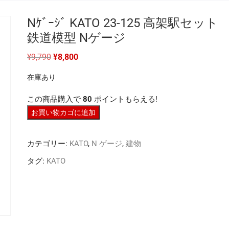
Nｹﾞｰｼﾞ KATO 23-125 高架駅セット
鉄道模型 Nゲージ
元
現
¥
9,790
¥
8,800
の
在
価
の
在庫あり
格
価
は
格
¥9,790
は
この商品購入で
80
ポイントもらえる!
で
¥8,800
し
で
N
お買い物カゴに追加
た。
す。
ｹﾞ
ｰ
カテゴリー:
KATO
,
N ゲージ
,
建物
ｼﾞ
KATO
タグ:
KATO
23-
125
高
架
駅