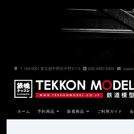
Skip
to
content
〒164-0001 東京都中野区中野3-1-3
(03)-6382-6433
suppor
ホーム
予約商品
新着商品
ご利用ガイド